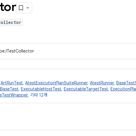
tor
Collector
pe.ITestCollector
,
ArtRunTest
,
AtestExecutionPlanSuiteRunner
,
AtestRunner
,
BaseTest
eBaseTest
,
ExecutableHostTest
,
ExecutableTargetTest
,
ExecutionPl
leTestWrapper
, 기타 12개