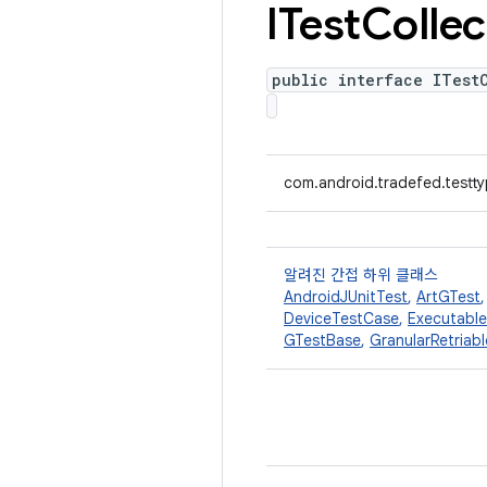
ITest
Collec
public interface ITest
com.android.tradefed.testty
알려진 간접 하위 클래스
AndroidJUnitTest
,
ArtGTest
DeviceTestCase
,
Executabl
GTestBase
,
GranularRetriab