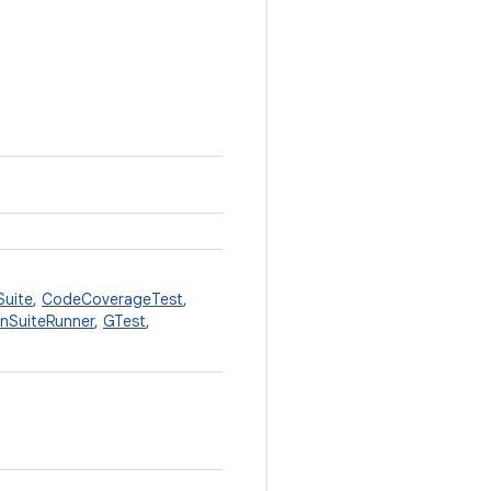
Suite
,
CodeCoverageTest
,
anSuiteRunner
,
GTest
,