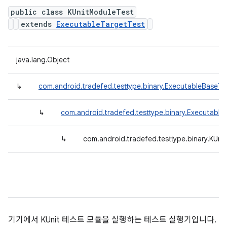
public class KUnitModuleTest
extends
ExecutableTargetTest
java.lang.Object
↳
com.android.tradefed.testtype.binary.ExecutableBaseTe
↳
com.android.tradefed.testtype.binary.Executable
↳
com.android.tradefed.testtype.binary.KUni
기기에서 KUnit 테스트 모듈을 실행하는 테스트 실행기입니다.