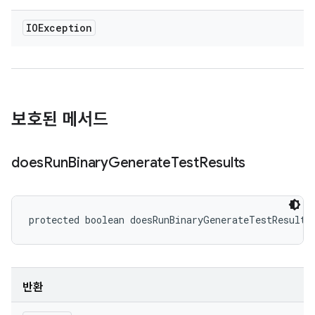
IOException
보호된 메서드
does
Run
Binary
Generate
Test
Results
protected boolean doesRunBinaryGenerateTestResults
반환