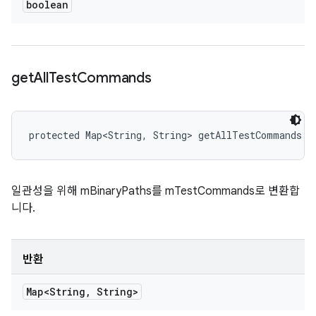
boolean
get
All
Test
Commands
protected Map<String, String> getAllTestCommands (
일관성을 위해 mBinaryPaths를 mTestCommands로 변환합
니다.
반환
Map<String
,
String>