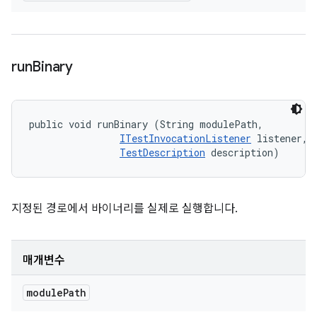
run
Binary
public void runBinary (String modulePath, 

ITestInvocationListener
 listener, 

TestDescription
 description)
지정된 경로에서 바이너리를 실제로 실행합니다.
매개변수
module
Path