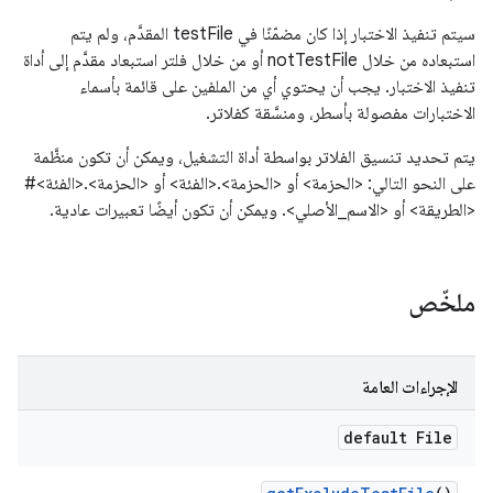
سيتم تنفيذ الاختبار إذا كان مضمّنًا في testFile المقدَّم، ولم يتم
استبعاده من خلال notTestFile أو من خلال فلتر استبعاد مقدَّم إلى أداة
تنفيذ الاختبار. يجب أن يحتوي أي من الملفين على قائمة بأسماء
الاختبارات مفصولة بأسطر، ومنسَّقة كفلاتر.
يتم تحديد تنسيق الفلاتر بواسطة أداة التشغيل، ويمكن أن تكون منظَّمة
على النحو التالي: <الحزمة> أو <الحزمة>.<الفئة> أو <الحزمة>.<الفئة>#
<الطريقة> أو <الاسم_الأصلي>. ويمكن أن تكون أيضًا تعبيرات عادية.
ملخّص
الإجراءات العامة
default File