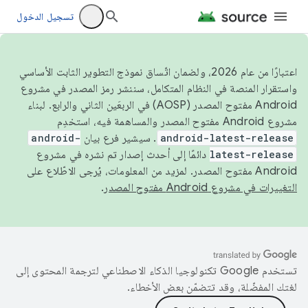
تسجيل الدخول
اعتبارًا من عام 2026، ولضمان اتّساق نموذج التطوير الثابت الأساسي
واستقرار المنصة في النظام المتكامل، سننشر رمز المصدر في مشروع
Android مفتوح المصدر (AOSP) في الربعَين الثاني والرابع. لبناء
مشروع Android مفتوح المصدر والمساهمة فيه، استخدِم
android-latest-release
. سيشير فرع بيان
android-
latest-release
دائمًا إلى أحدث إصدار تم نشره في مشروع
Android مفتوح المصدر. لمزيد من المعلومات، يُرجى الاطّلاع على
التغييرات في مشروع Android مفتوح المصدر
.
تستخدم Google تكنولوجيا الذكاء الاصطناعي لترجمة المحتوى إلى
لغتك المفضّلة، وقد تتضمّن بعض الأخطاء.