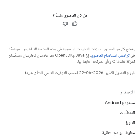
هل كان المحتوى مفيدًا؟
يخضع كل من المحتوى وعيّنات التعليمات البرمجية في هذه الصفحة للتراخيص الموضحّة
في
ترخيص استخدام المحتوى
. إنّ Java وOpenJDK هما علامتان تجاريتان مسجَّلتان
لشركة Oracle و/أو الشركات التابعة لها.
تاريخ التعديل الأخير: 2026-06-22 (حسب التوقيت العالمي المتفَّق عليه)
الإصدار
مستودع Android
المتطلّبات
التنزيل
معاينة البرامج الثنائية