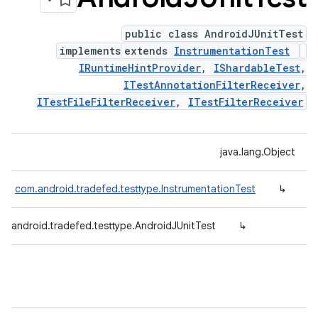
public class AndroidJUnitTest
implements
extends
InstrumentationTest
IRuntimeHintProvider
,
IShardableTest
,
ITestAnnotationFilterReceiver
,
ITestFileFilterReceiver
,
ITestFilterReceiver
java.lang.Object
com.android.tradefed.testtype.InstrumentationTest
↳
m.android.tradefed.testtype.AndroidJUnitTest
↳