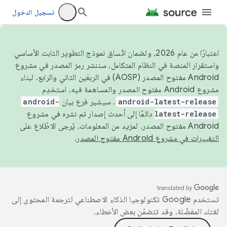
تسجيل الدخول
اعتبارًا من عام 2026، ولضمان اتّساق نموذج التطوير الثابت الأساسي
واستقرار المنصة في النظام المتكامل، سننشر رمز المصدر في مشروع
Android مفتوح المصدر (AOSP) في الربعَين الثاني والرابع. لبناء
مشروع Android مفتوح المصدر والمساهمة فيه، استخدِم
android-latest-release
. سيشير فرع بيان
android-
latest-release
دائمًا إلى أحدث إصدار تم نشره في مشروع
Android مفتوح المصدر. لمزيد من المعلومات، يُرجى الاطّلاع على
التغييرات في مشروع Android مفتوح المصدر
.
تستخدم Google تكنولوجيا الذكاء الاصطناعي لترجمة المحتوى إلى
لغتك المفضّلة، وقد تتضمّن بعض الأخطاء.