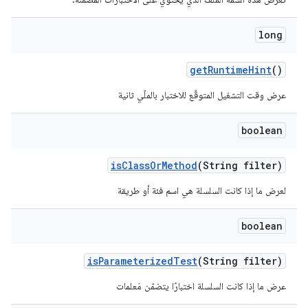
long
get
Runtime
Hint
()
عرض وقت التشغيل المتوقّع للاختبار بالملّي ثانية
boolean
is
Class
Or
Method
(String filter)
لعرض ما إذا كانت السلسلة هي اسم فئة أو طريقة
boolean
is
Parameterized
Test
(String filter)
عرض ما إذا كانت السلسلة اختبارًا يتضمّن مَعلمات