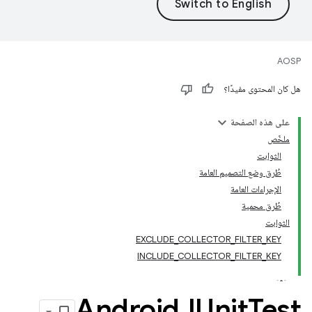
AOSP
هل كان المحتوى مفيدًا؟
على هذه الصفحة
ملخّص
الثوابت
طُرق وضع التصميم العامة
الإجراءات العامة
طُرق محمية
الثوابت
EXCLUDE_COLLECTOR_FILTER_KEY
INCLUDE_COLLECTOR_FILTER_KEY
Android
JUnit
Test