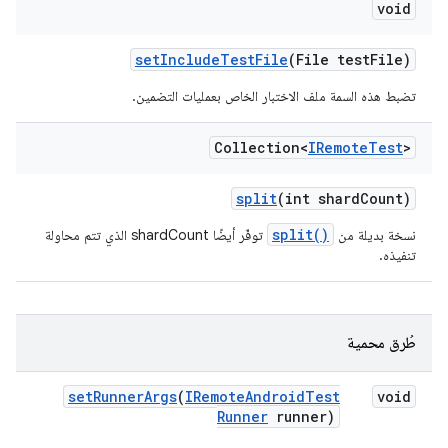
void
set
Include
Test
File
(File test
File)
تضبط هذه السمة ملف الاختبار الخاص بعمليات التضمين.
Collection<
IRemote
Test
>
split
(int shard
Count)
split()
نسخة بديلة من
توفّر أيضًا shardCount الذي تتم محاولة
تنفيذه.
طُرق محمية
set
Runner
Args
(
IRemote
Android
Test
void
Runner
runner)