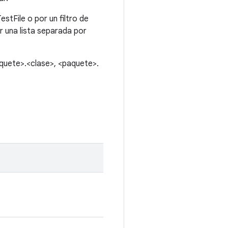
stFile o por un filtro de
r una lista separada por
aquete>.<clase>, <paquete>.