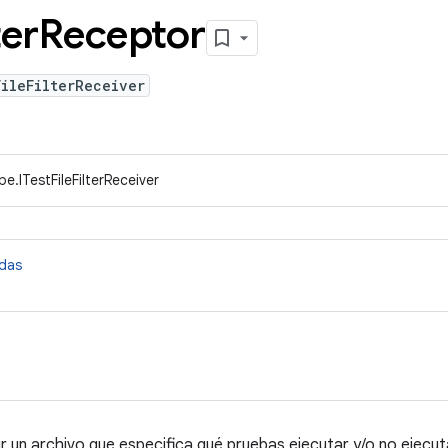
ter
Receptor
ileFilterReceiver
e.ITestFileFilterReceiver
idas
r un archivo que especifica qué pruebas ejecutar y/o no ejecut