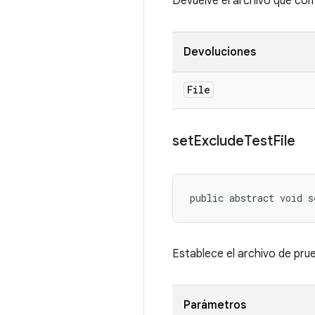
Devuelve el archivo que cont
Devoluciones
File
set
Exclude
Test
File
public abstract void 
Establece el archivo de prue
Parámetros