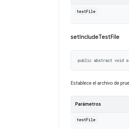
test
File
set
Include
Test
File
public abstract void 
Establece el archivo de prue
Parámetros
test
File