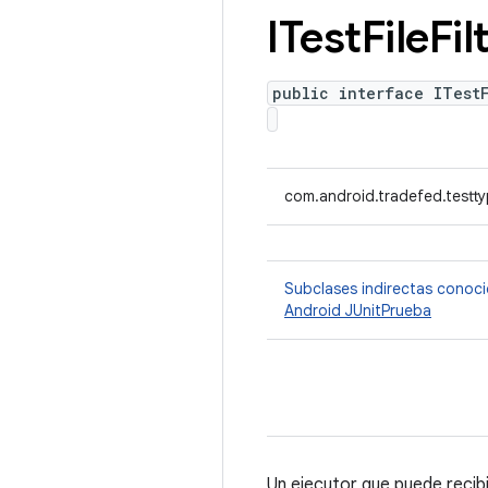
ITest
File
Fil
public interface ITestF
com.android.tradefed.testtyp
Subclases indirectas conoc
Android JUnitPrueba
Un ejecutor que puede recibi