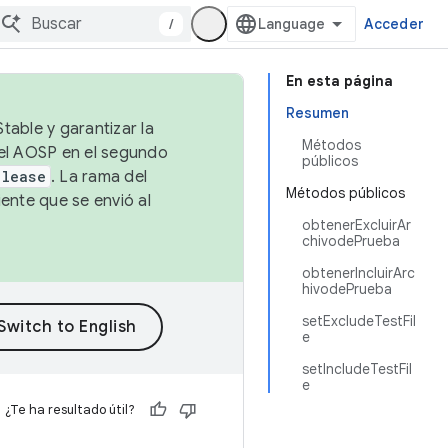
/
Acceder
En esta página
Resumen
table y garantizar la
Métodos
 el AOSP en el segundo
públicos
elease
. La rama del
Métodos públicos
ente que se envió al
obtenerExcluirAr
chivodePrueba
obtenerIncluirArc
hivodePrueba
setExcludeTestFil
e
setIncludeTestFil
e
¿Te ha resultado útil?