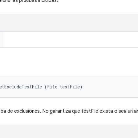
iene las pruebas incluidas.
setExcludeTestFile (File testFile)
ba de exclusiones. No garantiza que testFile exista o sea un a