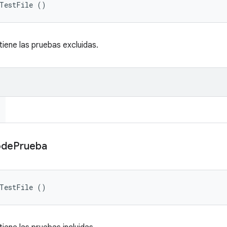
eTestFile ()
iene las pruebas excluidas.
ode
Prueba
eTestFile ()