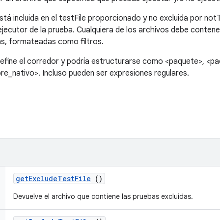
tá incluida en el testFile proporcionado y no excluida por notTe
ejecutor de la prueba. Cualquiera de los archivos debe contene
as, formateadas como filtros.
o define el corredor y podría estructurarse como <paquete>, <p
_nativo>. Incluso pueden ser expresiones regulares.
get
Exclude
Test
File
()
Devuelve el archivo que contiene las pruebas excluidas.