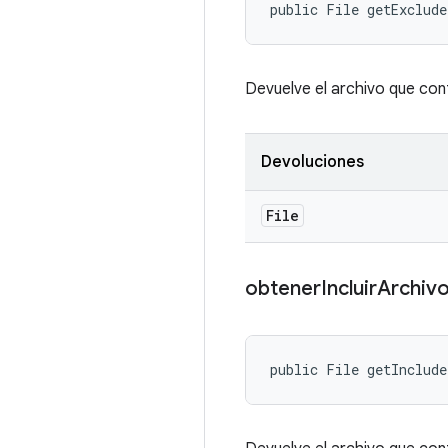
public File getExclud
Devuelve el archivo que cont
Devoluciones
File
obtener
Incluir
Archiv
public File getInclud