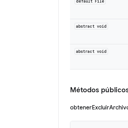
default File
abstract void
abstract void
Métodos público
obtener
Excluir
Archiv