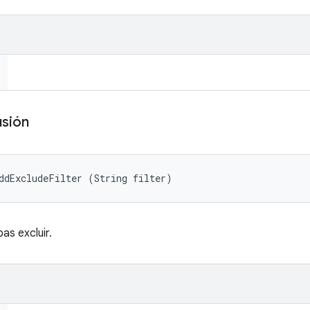
usión
ddExcludeFilter (String filter)
as excluir.