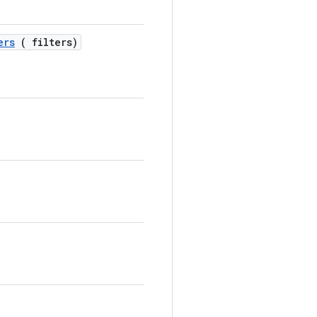
ers
( filters)