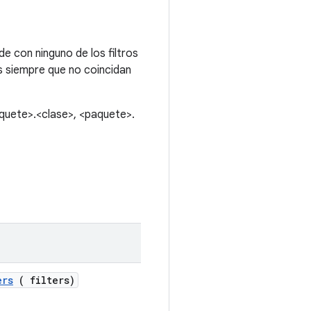
de con ninguno de los filtros
as siempre que no coincidan
aquete>.<clase>, <paquete>.
ers
( filters)