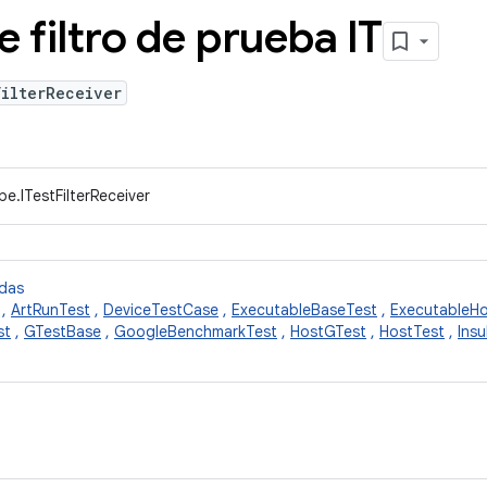
 filtro de prueba IT
FilterReceiver
e.ITestFilterReceiver
idas
,
ArtRunTest
,
DeviceTestCase
,
ExecutableBaseTest
,
ExecutableHo
st
,
GTestBase
,
GoogleBenchmarkTest
,
HostGTest
,
HostTest
,
Ins