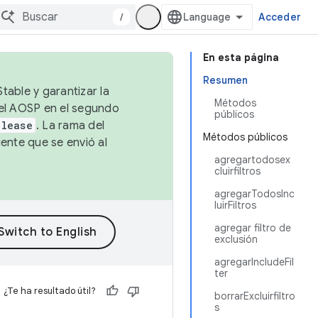
/
Acceder
En esta página
Resumen
table y garantizar la
Métodos
 el AOSP en el segundo
públicos
elease
. La rama del
Métodos públicos
ente que se envió al
agregartodosex
cluirfiltros
agregarTodosInc
luirFiltros
agregar filtro de
exclusión
agregarIncludeFil
ter
¿Te ha resultado útil?
borrarExcluirfiltro
s