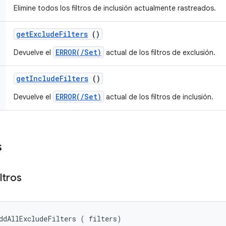
Elimine todos los filtros de inclusión actualmente rastreados.
get
Exclude
Filters
()
ERROR(/Set)
Devuelve el
actual de los filtros de exclusión.
get
Include
Filters
()
ERROR(/Set)
Devuelve el
actual de los filtros de inclusión.
s
ltros
ddAllExcludeFilters (
 filters)