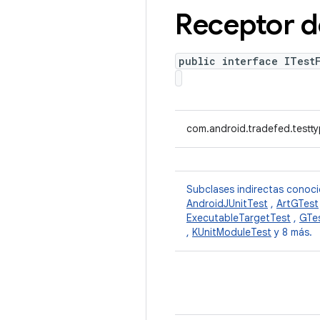
Receptor de
public interface ITest
com.android.tradefed.testtyp
Subclases indirectas conoc
AndroidJUnitTest
,
ArtGTest
ExecutableTargetTest
,
GTe
,
KUnitModuleTest
y 8 más.