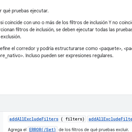
r qué pruebas ejecutar.
i coincide con uno o más de los filtros de inclusión Y no coinci
rcionan filtros de inclusión, se deben ejecutar todas las prueb
 exclusión.
o define el corredor y podría estructurarse como <paquete>, <p
_nativo>. Incluso pueden ser expresiones regulares.
add
All
Exclude
Filters
( filters)
addAllExcludeFilt
ERROR(/Set)
Agrega el
de los filtros de qué pruebas excluir.