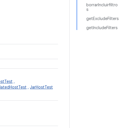
borrarIncluirfiltro
s
getExcludeFilters
getIncludeFilters
stTest
,
ulatedHostTest
,
JarHostTest