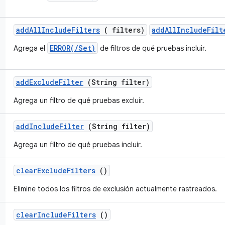
add
All
Include
Filters
( filters)
addAllIncludeFilt
ERROR(/Set)
Agrega el
de filtros de qué pruebas incluir.
add
Exclude
Filter
(String filter)
Agrega un filtro de qué pruebas excluir.
add
Include
Filter
(String filter)
Agrega un filtro de qué pruebas incluir.
clear
Exclude
Filters
()
Elimine todos los filtros de exclusión actualmente rastreados.
clear
Include
Filters
()