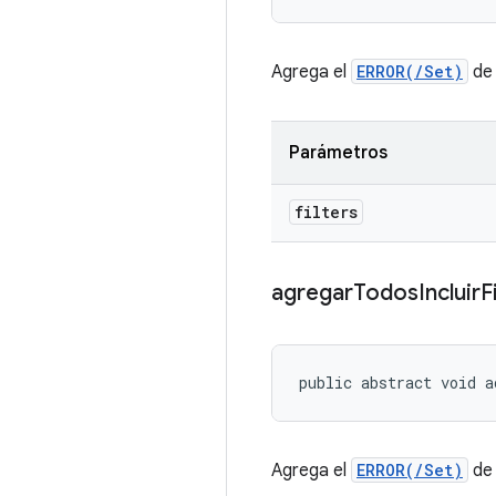
Agrega el
ERROR(/Set)
de 
Parámetros
filters
agregar
Todos
Incluir
F
public abstract void a
Agrega el
ERROR(/Set)
de 