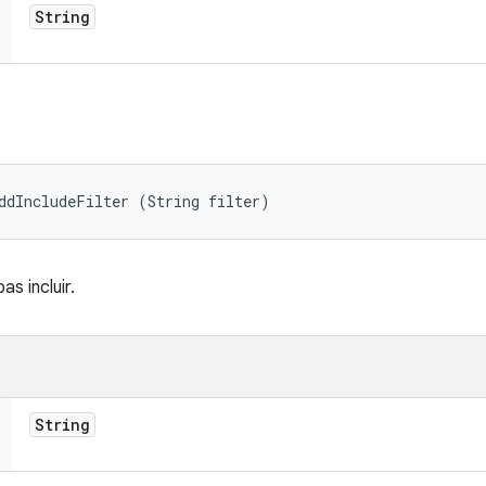
String
ddIncludeFilter (String filter)
as incluir.
String