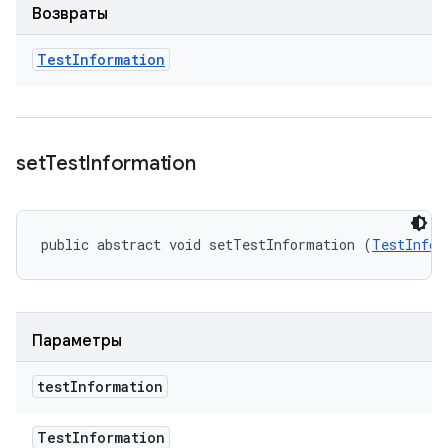
Возвраты
Test
Information
set
Test
Information
public abstract void setTestInformation (
TestInfor
Параметры
test
Information
Test
Information