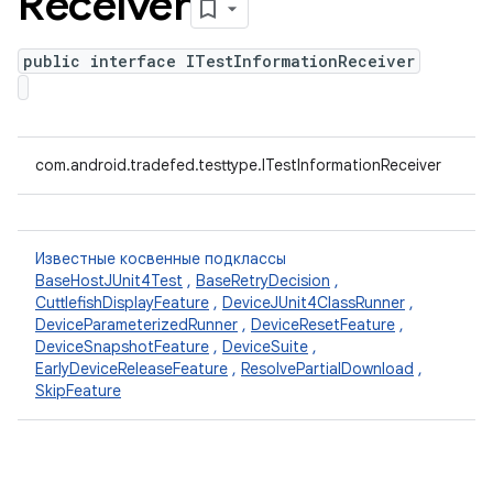
Receiver
public interface ITestInformationReceiver
com.android.tradefed.testtype.ITestInformationReceiver
Известные косвенные подклассы
BaseHostJUnit4Test
,
BaseRetryDecision
,
CuttlefishDisplayFeature
,
DeviceJUnit4ClassRunner
,
DeviceParameterizedRunner
,
DeviceResetFeature
,
DeviceSnapshotFeature
,
DeviceSuite
,
EarlyDeviceReleaseFeature
,
ResolvePartialDownload
,
SkipFeature