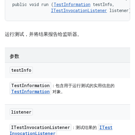
public void run (
TestInformation
 testInfo, 

ITestInvocationListener
 listener)
运行测试，并将结果报告给监听器。
参数
test
Info
Test
Information
：包含用于运行测试的实用信息的
Test
Information
对象。
listener
ITest
Invocation
Listener
ITest
：测试结果的
Invocation
Listener