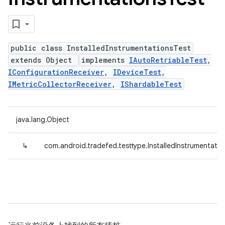
public class InstalledInstrumentationsTest
extends Object
implements
IAutoRetriableTest
,
IConfigurationReceiver
,
IDeviceTest
,
IMetricCollectorReceiver
,
IShardableTest
java.lang.Object
↳
com.android.tradefed.testtype.InstalledInstrumentati