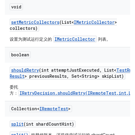
void
set
Metric
Collectors
(List<
IMetric
Collector
>
collectors)
IMetricCollector
设置为测试运行定义的
列表。
boolean
should
Retry
(int attempt
Just
Executed
,
List<
Test
Run
Result
> previous
Results
,
Set<String> skip
List)
委托
IRetryDecision.shouldRetry(IRemoteTest,int,Li
方：
Collection<
IRemote
Test
>
split
(int shard
Count
Hint)
split()