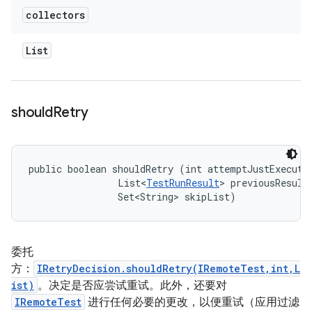
collectors
List
should
Retry
public boolean shouldRetry (int attemptJustExecuted
                List<
TestRunResult
> previousResults
                Set<String> skipList)
委托
方：
IRetryDecision.shouldRetry(IRemoteTest,int,L
ist)
。决定是否应尝试重试。此外，还要对
IRemoteTest
进行任何必要的更改，以便重试（应用过滤