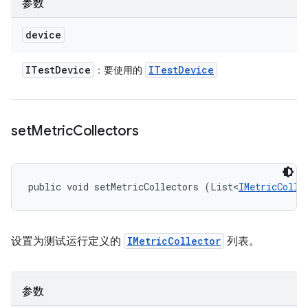
参数
device
ITest
Device
ITest
Device
：要使用的
set
Metric
Collectors
public void setMetricCollectors (List<
IMetricColle
设置为测试运行定义的
IMetricCollector
列表。
参数