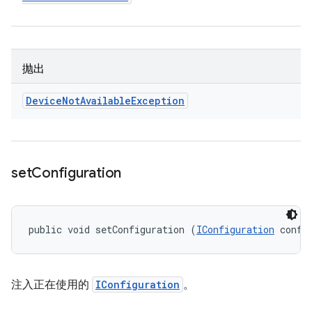
抛出
Device
Not
Available
Exception
set
Configuration
public void setConfiguration (
IConfiguration
 confi
注入正在使用的
IConfiguration
。