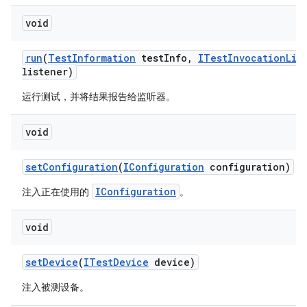
void
run
(
Test
Information
test
Info
,
ITest
Invocation
Lis
listener)
运行测试，并将结果报告给监听器。
void
set
Configuration
(
IConfiguration
configuration)
IConfiguration
注入正在使用的
。
void
set
Device
(
ITest
Device
device)
注入被测设备。