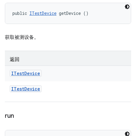
public 
ITestDevice
 getDevice ()
获取被测设备。
返回
ITest
Device
ITest
Device
run