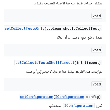
يمكنك اختياريًا ضبط اسم فئة الاختبار المطلوب تنفيذه.
void
set
Collect
Tests
Only
(boolean should
Collect
Test)
تفعيل وضع جمع الاختبارات أو إيقافه
void
set
Collects
Tests
Shell
Timeout
(int timeout)
تم إيقاف هذه الطريقة نهائيًا. هذا الإجراء لا يؤدي إلى أي عملية
void
set
Configuration
(
IConfiguration
config)
IConfiguration
يُدرِج
المستخدَم.