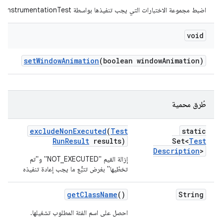
اضبط مجموعة الاختبارات التي يجب تنفيذها بواسطة InstrumentationTest.
void
set
Window
Animation
(boolean window
Animation)
طُرق محمية
exclude
Non
Executed
(
Test
static
Run
Result
results)
Set<
Test
Description
>
إزالة القيم "NOT_EXECUTED" و"تم
تخطّيها" بغرض تتبُّع ما يجب إعادة تنفيذه
get
Class
Name
()
String
احصل على اسم الفئة المطلوب تشغيلها.