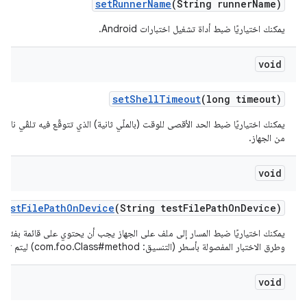
set
Runner
Name
(String runner
Name)
يمكنك اختياريًا ضبط أداة تشغيل اختبارات Android.
void
set
Shell
Timeout
(long timeout)
يمكنك اختياريًا ضبط الحد الأقصى للوقت (بالملّي ثانية) الذي تتوقّع فيه تلقّي ناتج
من الجهاز.
void
Test
File
Path
On
Device
(String test
File
Path
On
Device)
يمكنك اختياريًا ضبط المسار إلى ملف على الجهاز يجب أن يحتوي على قائمة بفئات ا
وطرق الاختبار المفصولة بأسطر (التنسيق: com.foo.Class#method) ليتم تشغيلها.
void