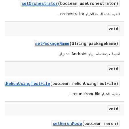
set
Orchestrator
(boolean use
Orchestrator)
تضبط هذه السمة الخيار ‎--orchestrator
void
set
Package
Name
(String package
Name)
اضبط حزمة ملف بيان Android لتشغيلها.
void
set
Re
Run
Using
Test
File
(boolean re
Run
Using
Test
File)
يضبط الخيار ‎--rerun-from-file.
void
set
Rerun
Mode
(boolean rerun)