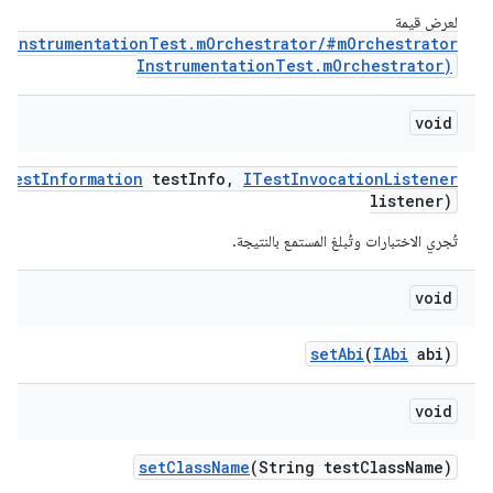
لعرض قيمة
R(InstrumentationTest.mOrchestrator/#mOrchestrator
InstrumentationTest.mOrchestrator)
void
(
Test
Information
test
Info
,
ITest
Invocation
Listener
listener)
تُجري الاختبارات وتُبلغ المستمع بالنتيجة.
void
set
Abi
(
IAbi
abi)
void
set
Class
Name
(String test
Class
Name)