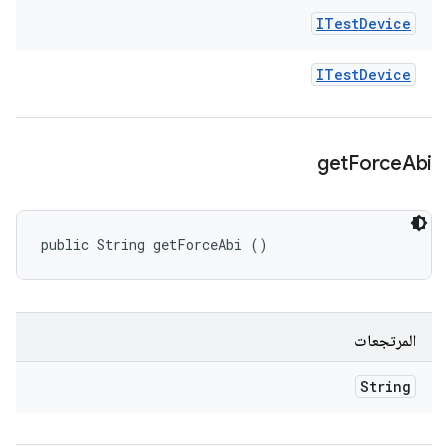
ITest
Device
ITest
Device
get
Force
Abi
public String getForceAbi ()
المرتجعات
String