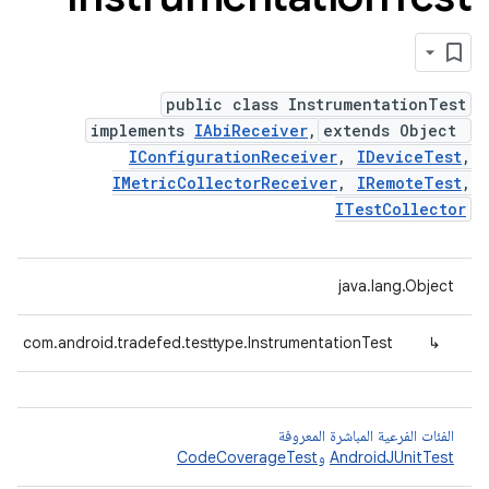
public class InstrumentationTest
implements
IAbiReceiver
,
extends Object
IConfigurationReceiver
,
IDeviceTest
,
IMetricCollectorReceiver
,
IRemoteTest
,
ITestCollector
java.lang.Object
com.android.tradefed.testtype.InstrumentationTest
↳
الفئات الفرعية المباشرة المعروفة
AndroidJUnitTest
و
CodeCoverageTest