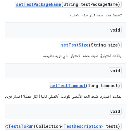
set
Test
Package
Name
(String test
Package
Name)
تضبط هذه السمة فلتر حِزم الاختبار.
void
set
Test
Size
(String size)
يمكنك اختياريًا ضبط حجم الاختبار الذي تريد تنفيذه.
void
set
Test
Timeout
(long timeout)
يمكنك اختياريًا ضبط الحد الأقصى للوقت (بالمللي ثانية) لكل عملية اختبار فردية.
void
set
Tests
To
Run
(Collection<
Test
Description
> tests)