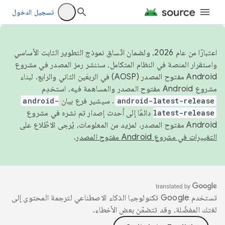
تسجيل الدخول
اعتبارًا من عام 2026، ولضمان اتّساق نموذج التطوير الثابت الأساسي
واستقرار المنصة في النظام المتكامل، سننشر رمز المصدر في مشروع
Android مفتوح المصدر (AOSP) في الربعَين الثاني والرابع. لبناء
مشروع Android مفتوح المصدر والمساهمة فيه، استخدِم
android-latest-release
. سيشير فرع بيان
android-
latest-release
دائمًا إلى أحدث إصدار تم نشره في مشروع
Android مفتوح المصدر. لمزيد من المعلومات، يُرجى الاطّلاع على
التغييرات في مشروع Android مفتوح المصدر
.
تستخدم Google تكنولوجيا الذكاء الاصطناعي لترجمة المحتوى إلى
لغتك المفضّلة، وقد تتضمّن بعض الأخطاء.