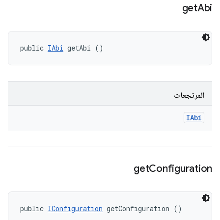
get
Abi
public 
IAbi
 getAbi ()
المرتجعات
IAbi
get
Configuration
public 
IConfiguration
 getConfiguration ()