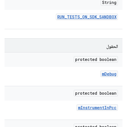
String
RUN
_
TESTS
_
ON
_
SDK
_
SANDBOX
الحقول
protected boolean
m
Debug
protected boolean
m
Instrument
In
Pcc
protected boolean