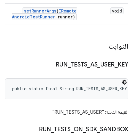
set
Runner
Args
(
IRemote
void
Android
Test
Runner
runner)
الثوابت
RUN
_
TESTS
_
AS
_
USER
_
KEY
public static final String RUN_TESTS_AS_USER_KEY
القيمة الثابتة: "RUN_TESTS_AS_USER"
RUN
_
TESTS
_
ON
_
SDK
_
SANDBOX