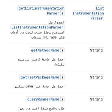
get
List
Instrumentation
List
Parser
()
Instrumentation
Parser
الحصول على
ListInstrumentationParser
المستخدَم لتحليل طلبات البحث عن "أدوات
قياس قائمة إدارة المنتجات"
get
Method
Name
()
String
احصل على طريقة الاختبار التي سيتم
تنفيذها.
get
Test
Package
Name
()
String
احصل على حزمة اختبار Java لتشغيلها.
query
Runner
Name
()
String
طلب برنامج تشغيل اختبار من الجهاز