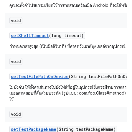
คุณจะตั้งค่าโปรแกรมเรียกใช้การทดสอบเครื่องมือ Android ที่จะใช้หรือไม่
void
set
Shell
Timeout
(long timeout)
กำหนดเวลาสูงสุด (เป็นมิลลิวินาที) ที่คาดหวังเอาต์พุตเชลล์จากอุปกรณ์ (ไม
void
set
Test
File
Path
On
Device
(String test
File
Path
On
Dev
ไม่บังคับ ให้ตั้งค่าเส้นทางไปยังไฟล์ที่อยู่ในอุปกรณ์ซึ่งควรมีรายการคลาส
เมธอดทดสอบที่คั่นด้วยบรรทัด (รูปแบบ: com.foo.Class#method) ที่จ
ใช้
void
set
Test
Package
Name
(String test
Package
Name)