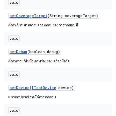
void
set
Coverage
Target
(String coverage
Target)
ตั้งค่าเป้าหมายความครอบคลุมของการทดสอบนี้
void
set
Debug
(boolean debug)
ตั้งค่าการแก้ไขข้อบกพร่องของเครื่องมือวัด
void
set
Device
(
ITest
Device
device)
แทรกอุปกรณ์ภายใต้การทดสอบ
void