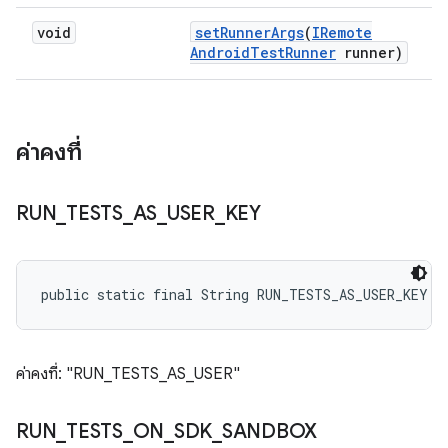
void
set
Runner
Args
(
IRemote
Android
Test
Runner
runner)
ค่าคงที่
RUN
_
TESTS
_
AS
_
USER
_
KEY
public static final String RUN_TESTS_AS_USER_KEY
ค่าคงที่: "RUN_TESTS_AS_USER"
RUN
_
TESTS
_
ON
_
SDK
_
SANDBOX