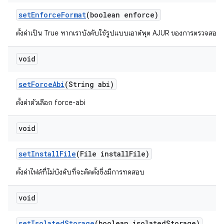
set
Enforce
Format
(boolean enforce)
ตั้งค่าเป็น True หากเราบังคับใช้รูปแบบเอาต์พุต AJUR ของการตรวจสอบ
void
set
Force
Abi
(String abi)
ตั้งค่าตัวเลือก force-abi
void
set
Install
File
(File install
File)
ตั้งค่าไฟล์ที่ไม่บังคับที่จะติดตั้งซึ่งมีการทดสอบ
void
set
Isolated
Storage
(boolean isolated
Storage)