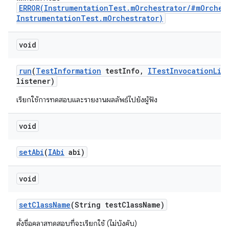
ERROR(InstrumentationTest.mOrchestrator/#mOrches
InstrumentationTest.mOrchestrator)
void
run
(
Test
Information
test
Info
,
ITest
Invocation
Lis
listener)
เรียกใช้การทดสอบและรายงานผลลัพธ์ไปยังผู้ฟัง
void
set
Abi
(
IAbi
abi)
void
set
Class
Name
(String test
Class
Name)
ตั้งชื่อคลาสทดสอบที่จะเรียกใช้ (ไม่บังคับ)