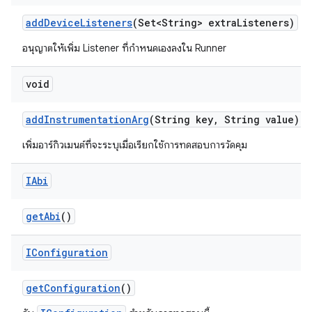
add
Device
Listeners
(Set<String> extra
Listeners)
อนุญาตให้เพิ่ม Listener ที่กำหนดเองลงใน Runner
void
add
Instrumentation
Arg
(String key
,
String value)
เพิ่มอาร์กิวเมนต์ที่จะระบุเมื่อเรียกใช้การทดสอบการวัดคุม
IAbi
get
Abi
()
IConfiguration
get
Configuration
()