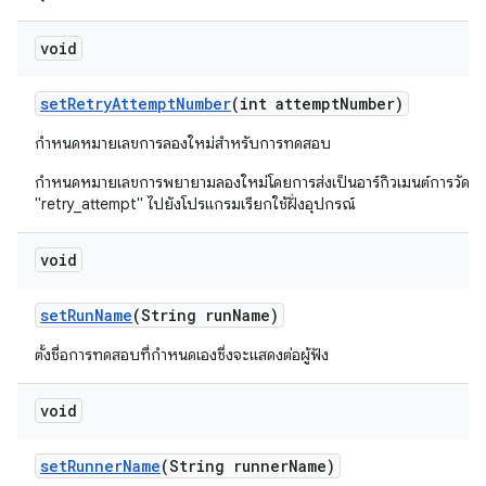
void
set
Retry
Attempt
Number
(int attempt
Number)
กำหนดหมายเลขการลองใหม่สำหรับการทดสอบ
กำหนดหมายเลขการพยายามลองใหม่โดยการส่งเป็นอาร์กิวเมนต์การวัดผ
"retry_attempt" ไปยังโปรแกรมเรียกใช้ฝั่งอุปกรณ์
void
set
Run
Name
(String run
Name)
ตั้งชื่อการทดสอบที่กำหนดเองซึ่งจะแสดงต่อผู้ฟัง
void
set
Runner
Name
(String runner
Name)