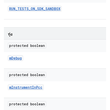
RUN
_
TESTS
_
ON
_
SDK
_
SANDBOX
ทุ่ง
protected boolean
m
Debug
protected boolean
m
Instrument
In
Pcc
protected boolean