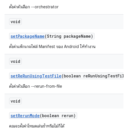
ตั้งค่าตัวเลือก --orchestrator
void
set
Package
Name
(String package
Name)
ตั้งค่าแพ็กเกจไฟล์ Manifest ของ Android ให้ทำงาน
void
set
Re
Run
Using
Test
File
(boolean re
Run
Using
Test
File
ตั้งค่าตัวเลือก --rerun-from-file
void
set
Rerun
Mode
(boolean rerun)
คุณจะตั้งค่าโหมดเล่นซ้ำหรือไม่ก็ได้