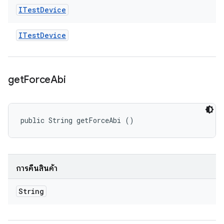
ITest
Device
ITest
Device
get
Force
Abi
public String getForceAbi ()
การคืนสินค้า
String