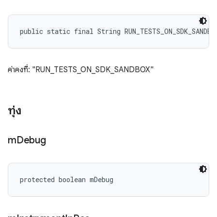
public static final String RUN_TESTS_ON_SDK_SANDBO
ค่าคงที่: "RUN_TESTS_ON_SDK_SANDBOX"
ทุ่ง
m
Debug
protected boolean mDebug