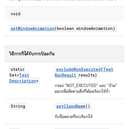
void
set
Window
Animation
(boolean window
Animation)
วิธีการที่ได้รับการป้องกัน
static
exclude
Non
Executed
(
Test
Set<
Test
Run
Result
results)
Description
>
กรอง "NOT_EXECUTED" และ "ข้าม"
ออกเพื่อติดตามสิ่งที่ต้องเรียกใช้ซ้ำ
String
get
Class
Name
()
รับชื่อคลาสที่จะเรียกใช้