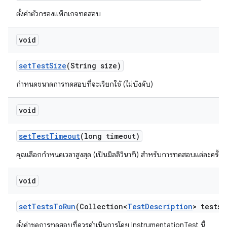
ตั้งค่าตัวกรองแพ็กเกจทดสอบ
void
set
Test
Size
(String size)
กำหนดขนาดการทดสอบที่จะเรียกใช้ (ไม่บังคับ)
void
set
Test
Timeout
(long timeout)
คุณเลือกกำหนดเวลาสูงสุด (เป็นมิลลิวินาที) สำหรับการทดสอบแต่ละครั้งได
void
set
Tests
To
Run
(Collection<
Test
Description
> tests)
ตั้งค่าชุดการทดสอบที่ควรดำเนินการโดย InstrumentationTest นี้