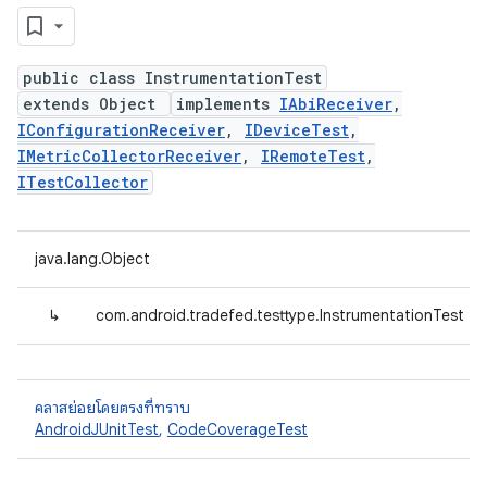
public class InstrumentationTest
extends Object
implements
IAbiReceiver
,
IConfigurationReceiver
,
IDeviceTest
,
IMetricCollectorReceiver
,
IRemoteTest
,
ITestCollector
java.lang.Object
↳
com.android.tradefed.testtype.InstrumentationTest
คลาสย่อยโดยตรงที่ทราบ
AndroidJUnitTest
,
CodeCoverageTest