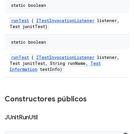
static boolean
run
Test
(
ITest
Invocation
Listener
listener
,
Test junit
Test)
static boolean
run
Test
(
ITest
Invocation
Listener
listener
,
Test junit
Test
,
String run
Name
,
Test
Information
test
Info)
Constructores públicos
JUnit
Run
Util