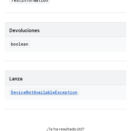
Test
Information
Devoluciones
boolean
Lanza
Device
Not
Available
Exception
¿Te ha resultado útil?