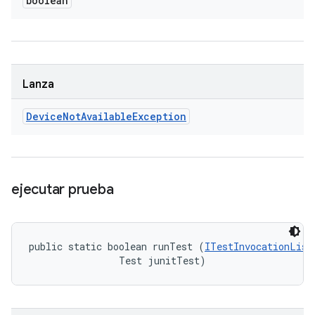
boolean
Lanza
Device
Not
Available
Exception
ejecutar prueba
public static boolean runTest (
ITestInvocationList
                Test junitTest)