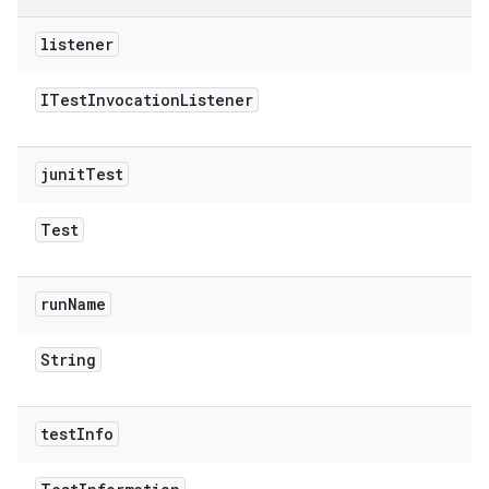
listener
ITest
Invocation
Listener
junit
Test
Test
run
Name
String
test
Info