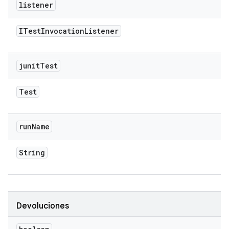
listener
ITest
Invocation
Listener
junit
Test
Test
run
Name
String
Devoluciones