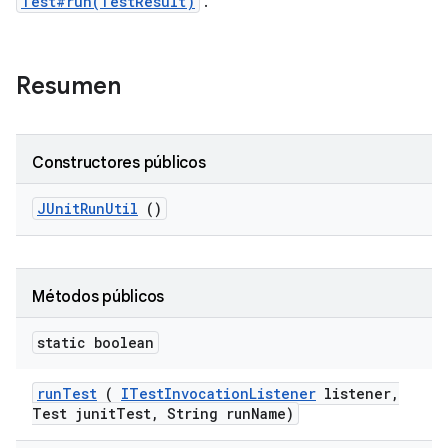
Test#run(TestResult)
.
Resumen
Constructores públicos
JUnit
Run
Util
()
Métodos públicos
static boolean
run
Test
(
ITest
Invocation
Listener
listener
,
Test junit
Test
,
String run
Name)