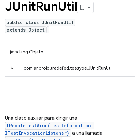
JUnit
Run
Util
public class JUnitRunUtil
extends Object
java.lang.Objeto
↳
com.android.tradefed.testtype.JUnitRunUtil
Una clase auxiliar para dirigir una
IRemoteTest#run(TestInformation,
ITestInvocationListener)
a una llamada