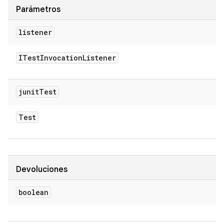
Parámetros
listener
ITest
Invocation
Listener
junit
Test
Test
Devoluciones
boolean