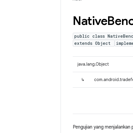
Native
Ben
public class NativeBen
extends Object
implem
java.lang.Object
↳
com.android.tradef
Pengujian yang menjalankan 