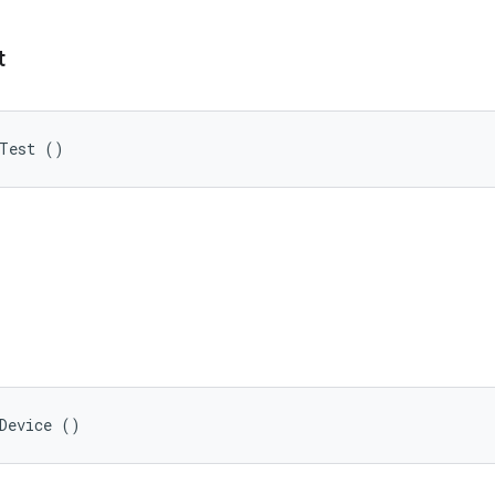
t
kTest ()
Device ()