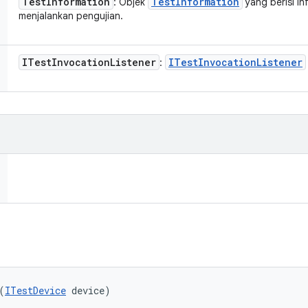
Test
Information
Test
Information
: Objek
yang berisi i
menjalankan pengujian.
ITest
Invocation
Listener
ITest
Invocation
Listener
:
(
ITestDevice
 device)