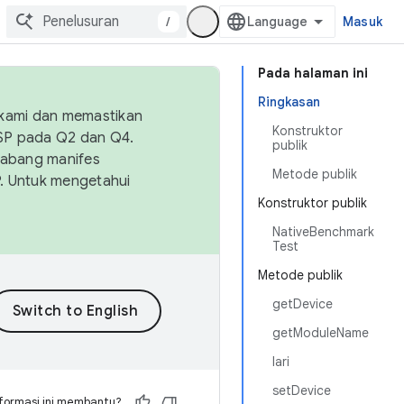
/
Masuk
Pada halaman ini
Ringkasan
 kami dan memastikan
Konstruktor
OSP pada Q2 dan Q4.
publik
Cabang manifes
Metode publik
SP. Untuk mengetahui
Konstruktor publik
NativeBenchmark
Test
Metode publik
getDevice
getModuleName
lari
setDevice
formasi ini membantu?