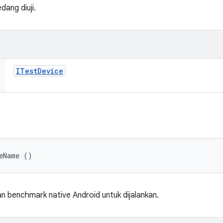
ang diuji.
ITest
Device
leName ()
 benchmark native Android untuk dijalankan.