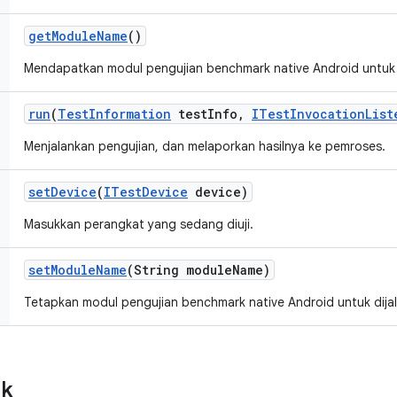
get
Module
Name
()
Mendapatkan modul pengujian benchmark native Android untuk 
run
(
Test
Information
test
Info
,
ITest
Invocation
List
Menjalankan pengujian, dan melaporkan hasilnya ke pemroses.
set
Device
(
ITest
Device
device)
Masukkan perangkat yang sedang diuji.
set
Module
Name
(String module
Name)
Tetapkan modul pengujian benchmark native Android untuk dija
ik