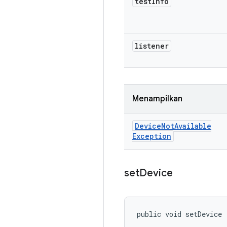
test
Info
listener
Menampilkan
Device
Not
Available
Exception
set
Device
public void setDevice 