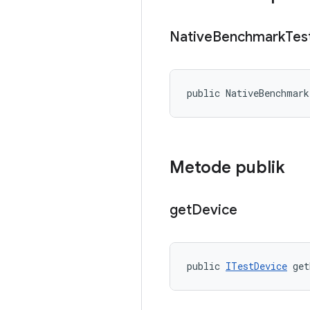
Native
Benchmark
Tes
public NativeBenchmar
Metode publik
get
Device
public 
ITestDevice
 get