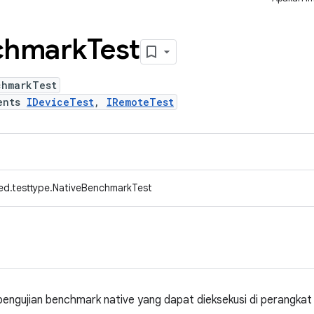
chmark
Test
chmarkTest
ents
IDeviceTest
,
IRemoteTest
ed.testtype.NativeBenchmarkTest
pengujian benchmark native yang dapat dieksekusi di perangkat