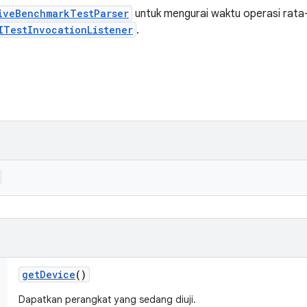
iveBenchmarkTestParser
untuk mengurai waktu operasi rata
ITestInvocationListener
.
get
Device
()
Dapatkan perangkat yang sedang diuji.