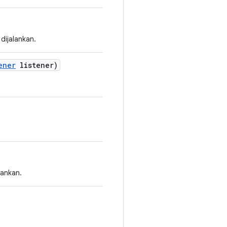
dijalankan.
ener
listener)
lankan.