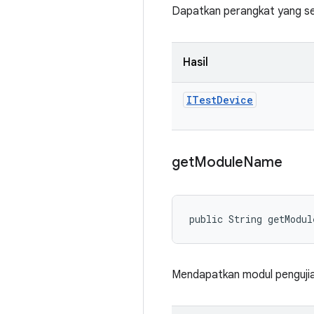
Dapatkan perangkat yang sed
Hasil
ITest
Device
get
Module
Name
public String getModu
Mendapatkan modul pengujian