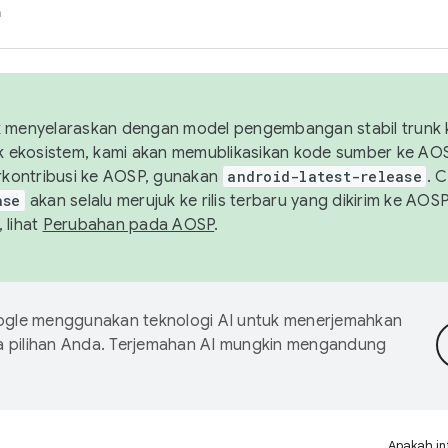
h
uk menyelaraskan dengan model pengembangan stabil trunk
tuk ekosistem, kami akan memublikasikan kode sumber ke A
kontribusi ke AOSP, gunakan
android-latest-release
. 
ase
akan selalu merujuk ke rilis terbaru yang dikirim ke AO
 lihat
Perubahan pada AOSP
.
gle menggunakan teknologi AI untuk menerjemahkan
a pilihan Anda. Terjemahan AI mungkin mengandung
Apakah in