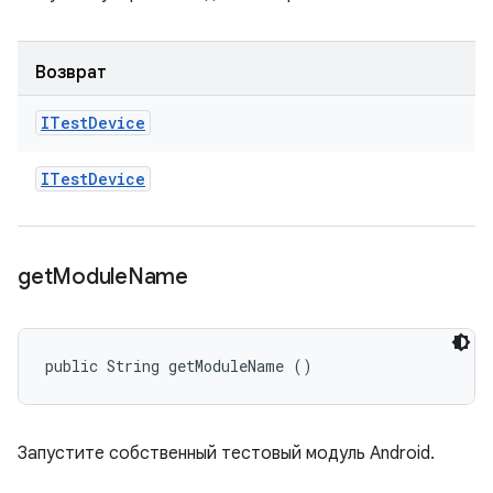
Возврат
ITest
Device
ITest
Device
get
Module
Name
public String getModuleName ()
Запустите собственный тестовый модуль Android.