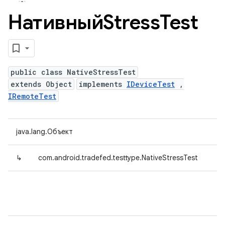
НативныйStress
Test
public class NativeStressTest
extends Object
implements
IDeviceTest
,
IRemoteTest
java.lang.Объект
↳
com.android.tradefed.testtype.NativeStressTest