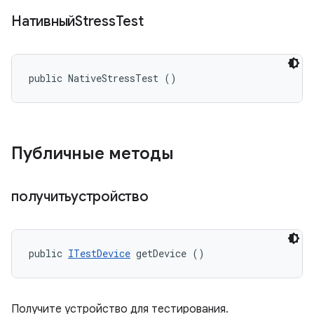
НативныйStress
Test
public NativeStressTest ()
Публичные методы
получитьустройство
public 
ITestDevice
 getDevice ()
Получите устройство для тестирования.