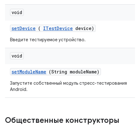
void
set
Device
(
ITest
Device
device)
Введите тестируемое устройство.
void
set
Module
Name
(String module
Name)
Запустите собственный модуль стресс-тестирования
Android.
Общественные конструкторы