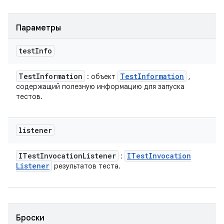
Параметры
test
Info
Test
Information
Test
Information
: объект
,
содержащий полезную информацию для запуска
тестов.
listener
ITest
Invocation
Listener
ITest
Invocation
:
Listener
результатов теста.
Броски