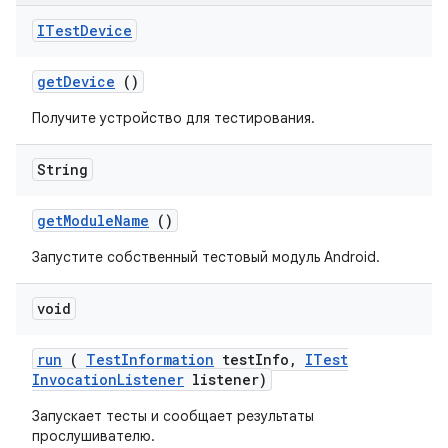
ITest
Device
get
Device
()
Получите устройство для тестирования.
String
get
Module
Name
()
Запустите собственный тестовый модуль Android.
void
run
(
Test
Information
test
Info
,
ITest
Invocation
Listener
listener)
Запускает тесты и сообщает результаты
прослушивателю.