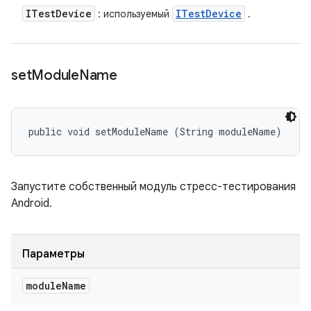
ITest
Device
ITest
Device
: используемый
.
set
Module
Name
public void setModuleName (String moduleName)
Запустите собственный модуль стресс-тестирования
Android.
Параметры
module
Name