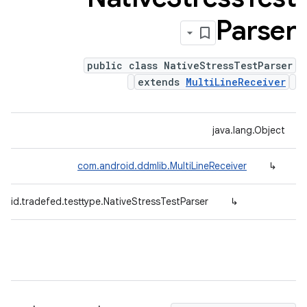
Parser
public class NativeStressTestParser
extends
MultiLineReceiver
java.lang.Object
com.android.ddmlib.MultiLineReceiver
↳
roid.tradefed.testtype.NativeStressTestParser
↳