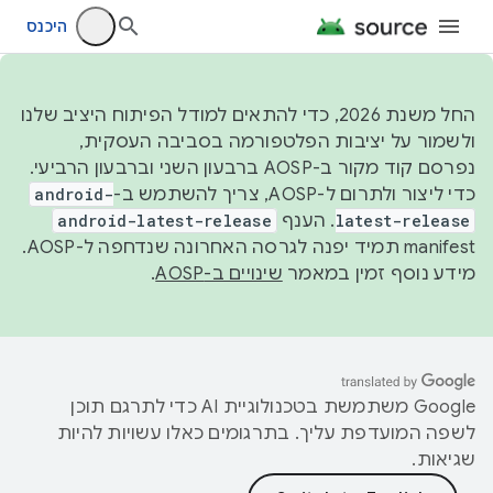
היכנס
החל משנת 2026, כדי להתאים למודל הפיתוח היציב שלנו
ולשמור על יציבות הפלטפורמה בסביבה העסקית,
נפרסם קוד מקור ב-AOSP ברבעון השני וברבעון הרביעי.
כדי ליצור ולתרום ל-AOSP, צריך להשתמש ב-
android-
latest-release
. הענף
android-latest-release
manifest תמיד יפנה לגרסה האחרונה שנדחפה ל-AOSP.
מידע נוסף זמין במאמר
שינויים ב-AOSP
.
‫Google משתמשת בטכנולוגיית AI כדי לתרגם תוכן
לשפה המועדפת עליך. בתרגומים כאלו עשויות להיות
שגיאות.