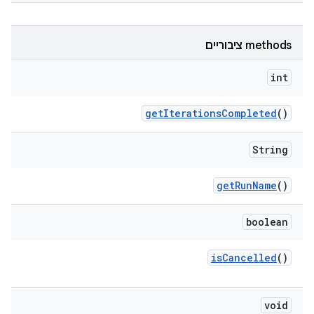
‫methods ציבוריים
int
get
Iterations
Completed
()
String
get
Run
Name
()
boolean
is
Cancelled
()
void