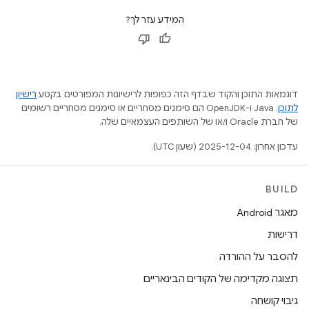
המידע עזר לך?
דוגמאות התוכן והקוד שבדף הזה כפופות לרישיונות המפורטים בקטע
רישיון
לתוכן
.‏ Java ו-OpenJDK הם סימנים מסחריים או סימנים מסחריים רשומים
של חברת Oracle ו/או של השותפים העצמאיים שלה.
עדכון אחרון: 2025-12-04 (שעון UTC).
BUILD
מאגר Android
דרישות
להסבר על ההורדה
תצוגה מקדימה של הקודים הבינאריים
גיבוי קושחה