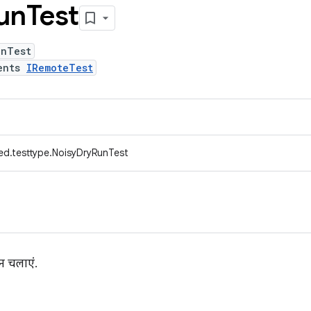
un
Test
unTest
ents
IRemoteTest
ed.testtype.NoisyDryRunTest
न चलाएं.