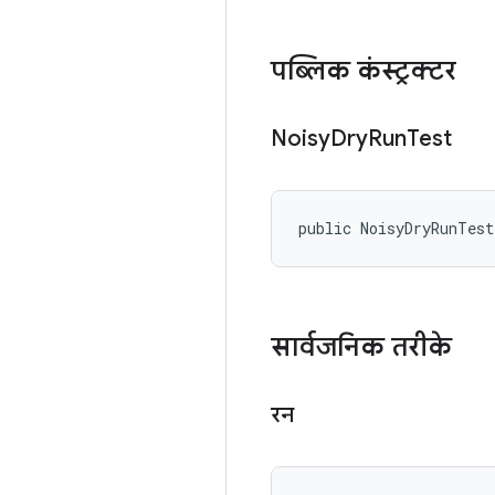
पब्लिक कंस्ट्रक्टर
Noisy
Dry
Run
Test
public NoisyDryRunTes
सार्वजनिक तरीके
रन