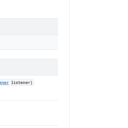
ener
listener)