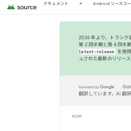
ドキュメント
Android ソース
2026 年より、トラ
第 2 四半期と第 4 四
latest-release
を使用
ュされた最新のリリース
Go
翻訳しています。AI 
AOSP