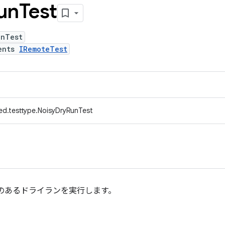
un
Test
unTest
ents
IRemoteTest
ed.testtype.NoisyDryRunTest
のあるドライランを実行します。