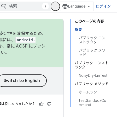
/
ログイン
このページの内容
概要
の安定性を確保するため、
パブリック コン
投稿には、
android-
ストラクタ
、常に AOSP にプッシ
パブリック メソ
さい。
ッド
パブリック コンスト
ラクタ
NoisyDryRunTest
パブリック メソッド
ホームラン
testSandboxCo
報は役に立ちましたか？
mmand