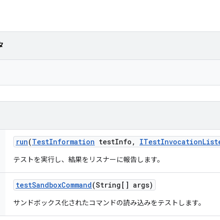
タ
run
(
Test
Information
test
Info
,
ITest
Invocation
List
テストを実行し、結果をリスナーに報告します。
test
Sandbox
Command
(String[] args)
サンドボックス化されたコマンドの読み込みをテストします。