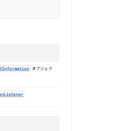
t
Information
オブジェク
on
Listener