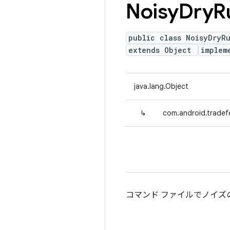
Noisy
Dry
R
public class NoisyDryR
extends Object
implem
java.lang.Object
↳
com.android.tradef
コマンド ファイルでノイズ