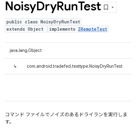
Noisy
Dry
Run
Test
public class NoisyDryRunTest
extends Object
implements
IRemoteTest
java.lang.Object
↳
com.android.tradefed.testtype.NoisyDryRunTest
コマンド ファイルでノイズのあるドライランを実行しま
す。