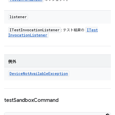
listener
ITest
Invocation
Listener
ITest
: テスト結果の
Invocation
Listener
例外
Device
Not
Available
Exception
test
Sandbox
Command