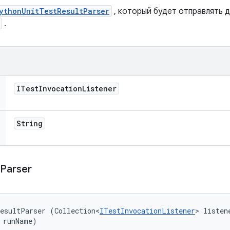
ythonUnitTestResultParser
, который будет отправлять 
.
ITest
Invocation
Listener
String
Parser
esultParser (Collection<
ITestInvocationListener
> listene
 runName)