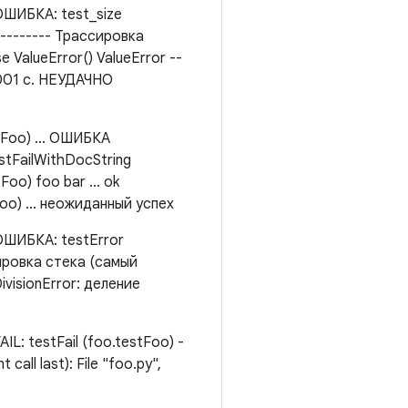
ШИБКА: test_size
---------- Трассировка
e ValueError() ValueError --
0.001 с. НЕУДАЧНО
tFoo) ... ОШИБКА
estFailWithDocString
oo) foo bar ... ok
oo) ... неожиданный успех
ШИБКА: testError
ссировка стека (самый
ivisionError: деление
 testFail (foo.testFoo) -
call last): File "foo.py",