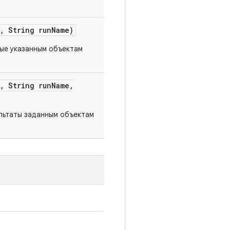
,
String run
Name)
ные указанным объектам
,
String run
Name
,
льтаты заданным объектам