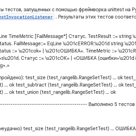
 тестов, запущенных с помощью фреймворка unittest на Py
estInvocationListener
. Результаты этих тестов соотве
Line TimeMetric [FailMessage*] Статус. TestResult ::= string 
tatus. FailMessage::= EqLine \u201cERROR:\u201d string \u201
eStatus ::= \u201cok= | \u201cОШИБКА=. TimeMetric ::= \u201
=s\u201d. Статус ::= \u201cОК= | «ОШИБКА (ошибки=\u201d i
ng+.»
ойдено): test_size (test_rangelib.RangeSetTest) ... ok test_
 ... ok test_subtract (test_rangelib.RangeSetTest) ... ok tes
 ... ok test_union (test_rangelib.RangeSetTest) ... ok
------------------------------------------- Выполнено 5 тестов
еудачно) test_size (test_rangelib.RangeSetTest) ... ОШИБКА