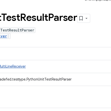
t
Test
Result
Parser
tTestResultParser
iver
ultiLineReceiver
adefed.testtype.PythonUnitTestResultParser