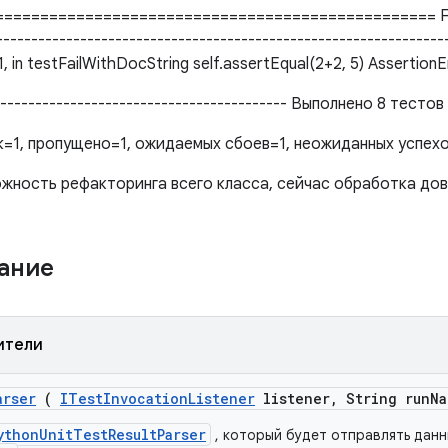
================================================ FAIL
--------------------------------------------------------------
e 31, in testFailWithDocString self.assertEqual(2+2, 5) AssertionE
------------------------------------------- Выполнено 8 тестов
=1, пропущено=1, ожидаемых сбоев=1, неожиданных успехо
ность рефакторинга всего класса, сейчас обработка дов
жание
ители
arser
(
ITest
Invocation
Listener
listener
,
String run
Na
ythonUnitTestResultParser
, который будет отправлять данн