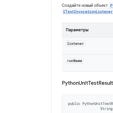
Создайте новый объект
P
ITestInvocationListener
Параметры
listener
run
Name
Python
Unit
Test
Result
public PythonUnitTestR
                String