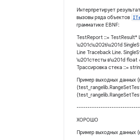
Интерпретирует результаты
вызовы ряда объектов
IT
грамматике EBNF:
TestReport ::= TestResult* 
\u201c\u2026\u201d SingleS
Line Traceback Line. Singl
\u201cтесты в\u201d float 
Трассировка стека ::= stri
Пример выходных данных (пр
(test_rangelib.RangeSetTest)
(test_rangelib.RangeSetTest)
---------------------------
ХОРОШО
Пример выходных данных (н