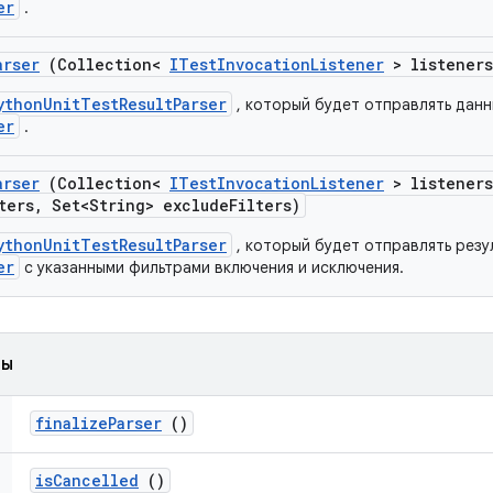
er
.
arser
(Collection<
ITest
Invocation
Listener
> listeners
ythonUnitTestResultParser
, который будет отправлять дан
er
.
arser
(Collection<
ITest
Invocation
Listener
> listeners
ters
,
Set<String> exclude
Filters)
ythonUnitTestResultParser
, который будет отправлять резу
er
с указанными фильтрами включения и исключения.
ды
finalize
Parser
()
is
Cancelled
()