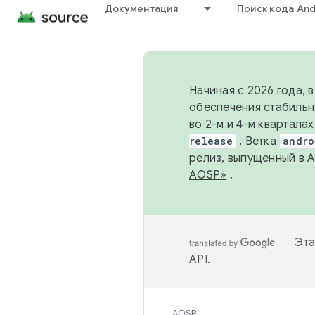
Документация
Поиск кода And
Начиная с 2026 года, 
обеспечения стабильн
во 2-м и 4-м квартала
release
. Ветка
andro
релиз, выпущенный в 
AOSP»
.
Эта
API
.
AOSP