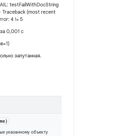
: testFailWithDocString
--- Traceback (most recent
rror: 4 != 5
 за 0,001 с
в=1)
ольно запутанная.
me)
ые указанному объекту