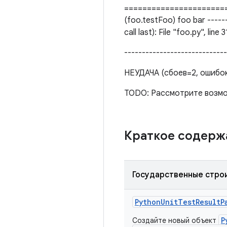
=======================
(foo.testFoo) foo bar -----
call last): File "foo.py", lin
---------------------------
НЕУДАЧА (сбоев=2, ошибок
TODO: Рассмотрите возмож
Краткое содер
Государственные стро
Python
Unit
Test
Result
P
P
Создайте новый объект