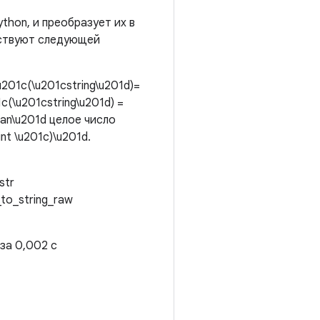
thon, и преобразует их в
тствуют следующей
\u201c(\u201cstring\u201d)=
c(\u201cstring\u201d) =
cRan\u201d целое число
nt \u201c)\u201d.
str
t_to_string_raw
 за 0,002 с