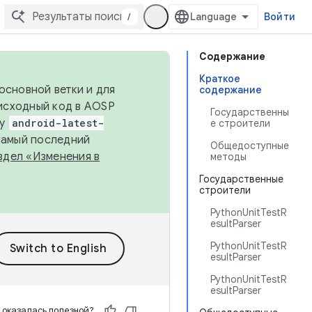
/
Войти
Содержание
Краткое
основной ветки и для
содержание
исходный код в AOSP
Государственны
ку
android-latest-
е строители
 самый последний
Общедоступные
здел «Изменения в
методы
Государственные
строители
PythonUnitTestR
esultParser
PythonUnitTestR
esultParser
PythonUnitTestR
esultParser
 оказалась полезной?