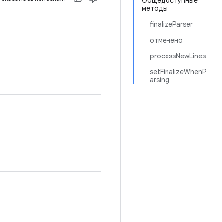
Общедоступные
методы
finalizeParser
отменено
processNewLines
setFinalizeWhenP
arsing