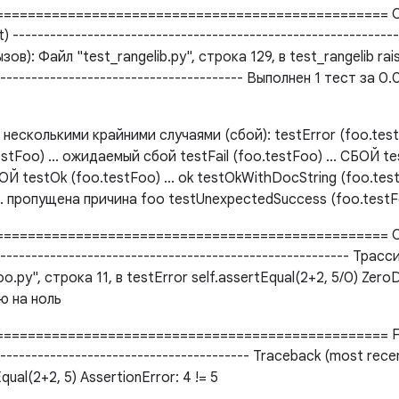
================================================ О
) ------------------------------------------------------------
в): Файл "test_rangelib.py", строка 129, в test_rangelib rais
----------------------------------------- Выполнен 1 тест за 
несколькими крайними случаями (сбой): testError (foo.tes
stFoo) ... ожидаемый сбой testFail (foo.testFoo) ... СБОЙ t
БОЙ testOk (foo.testFoo) ... ok testOkWithDocString (foo.testF
... пропущена причина foo testUnexpectedSuccess (foo.testF
================================================= О
--------------------------------------------------------- Тра
.py", строка 11, в testError self.assertEqual(2+2, 5/0) ZeroD
ю на ноль
=============================================== FAIL:
---------------------------------------- Traceback (most recent 
tEqual(2+2, 5) AssertionError: 4 != 5