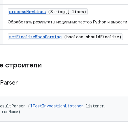
process
New
Lines
(String[] lines)
Обработать результаты модульных тестов Python и вывести 
set
Finalize
When
Parsing
(boolean should
Finalize)
е строители
Parser
ResultParser (
ITestInvocationListener
 listener, 

 runName)