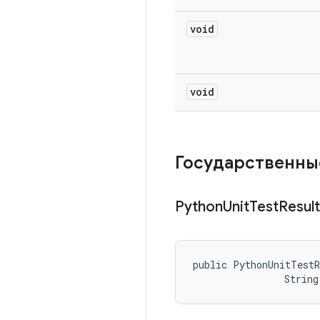
void
void
Государственны
Python
Unit
Test
Result
public PythonUnitTest
                String