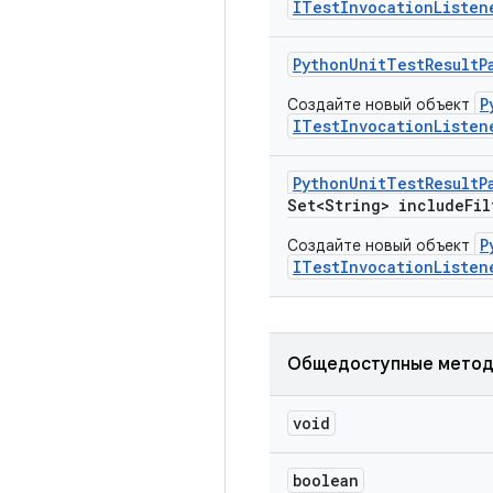
ITestInvocationListen
Python
Unit
Test
Result
P
P
Создайте новый объект
ITestInvocationListen
Python
Unit
Test
Result
P
Set<String> include
Fil
P
Создайте новый объект
ITestInvocationListen
Общедоступные мето
void
boolean