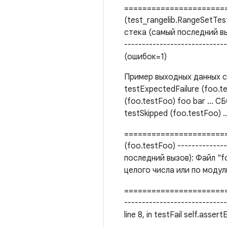
=======================
(test_rangelib.RangeSetTest
стека (самый последний вызо
---------------------------
(ошибок=1)
Пример выходных данных с 
testExpectedFailure (foo.te
(foo.testFoo) foo bar ... С
testSkipped (foo.testFoo) 
======================
(foo.testFoo) -------------
последний вызов): Файл "foo
целого числа или по модул
========================
-----------------------------
line 8, in testFail self.asser