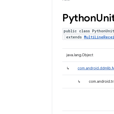
Python
Uni
public class PythonUni
extends
MultiLineRece
java.lang.Object
↳
com.android.ddmlib.M
↳
com.android.tr