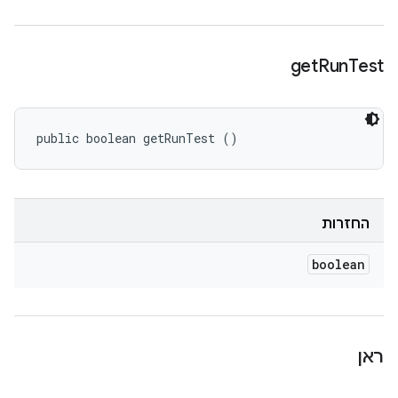
get
Run
Test
public boolean getRunTest ()
החזרות
boolean
ראן