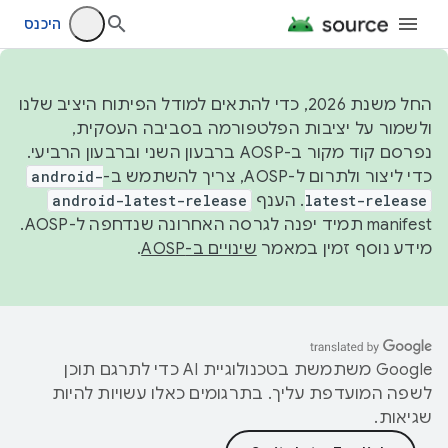
היכנס
החל משנת 2026, כדי להתאים למודל הפיתוח היציב שלנו
ולשמור על יציבות הפלטפורמה בסביבה העסקית,
נפרסם קוד מקור ב-AOSP ברבעון השני וברבעון הרביעי.
כדי ליצור ולתרום ל-AOSP, צריך להשתמש ב-
android-
latest-release
. הענף
android-latest-release
manifest תמיד יפנה לגרסה האחרונה שנדחפה ל-AOSP.
מידע נוסף זמין במאמר
שינויים ב-AOSP
.
‫Google משתמשת בטכנולוגיית AI כדי לתרגם תוכן
לשפה המועדפת עליך. בתרגומים כאלו עשויות להיות
שגיאות.