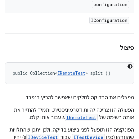
configuration
IConfiguration
פיצול
public Collection<
IRemoteTest
> split ()
מפצלים את הבדיקה לחלקים שאפשר להריץ בנפרד.
הפעולה הזו צריכה להיות דטרמיניסטית, ותמיד להחזיר את
אותה רשימה של
IRemoteTest
s עבור אותו קלט.
הפונקציה הזו תופעל לפני ביצוע בדיקה, ולכן ייתכן שהתלויות
שהוזרקו (כמו
ITestDevice
עבור
IDeviceTest
s) יהיו