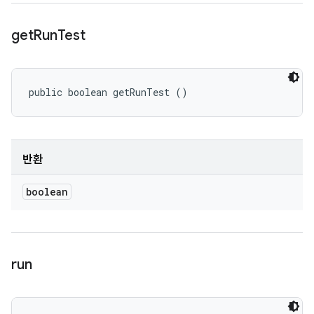
get
Run
Test
public boolean getRunTest ()
반환
boolean
run