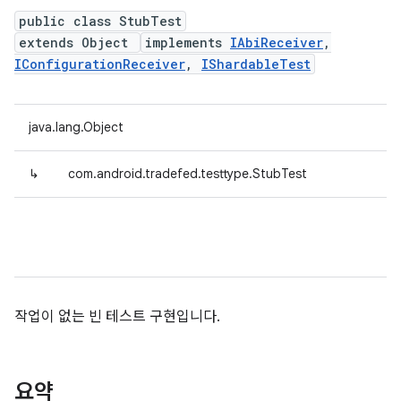
public class StubTest
extends Object
implements
IAbiReceiver
,
IConfigurationReceiver
,
IShardableTest
java.lang.Object
↳
com.android.tradefed.testtype.StubTest
작업이 없는 빈 테스트 구현입니다.
요약