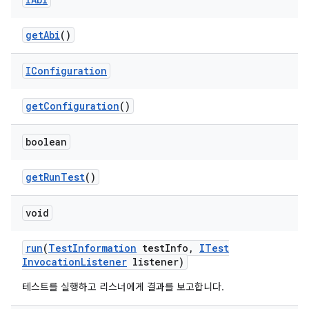
get
Abi
()
IConfiguration
get
Configuration
()
boolean
get
Run
Test
()
void
run
(
Test
Information
test
Info
,
ITest
Invocation
Listener
listener)
테스트를 실행하고 리스너에게 결과를 보고합니다.