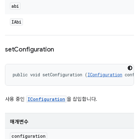
abi
IAbi
set
Configuration
public void setConfiguration (
IConfiguration
 confi
사용 중인
IConfiguration
을 삽입합니다.
매개변수
configuration