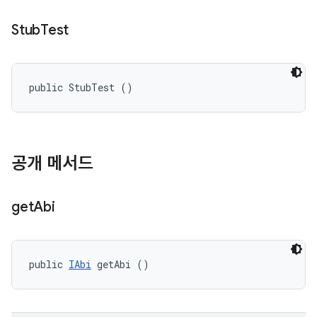
Stub
Test
public StubTest ()
공개 메서드
get
Abi
public 
IAbi
 getAbi ()