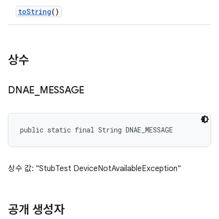
to
String
()
상수
DNAE
_
MESSAGE
public static final String DNAE_MESSAGE
상수 값: "StubTest DeviceNotAvailableException"
공개 생성자