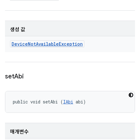
생성 값
Device
Not
Available
Exception
set
Abi
public void setAbi (
IAbi
 abi)
매개변수