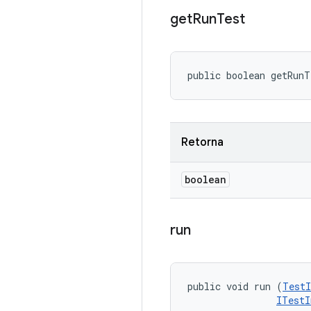
get
Run
Test
public boolean getRun
Retorna
boolean
run
public void run (
TestI
ITestI