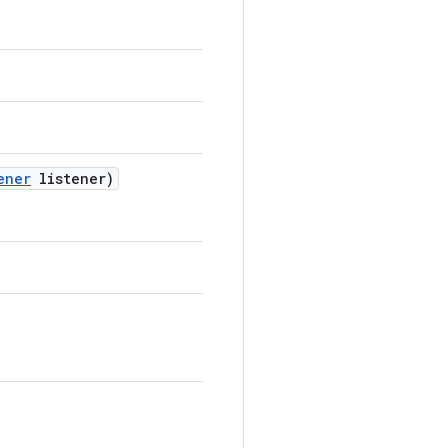
ener
listener)