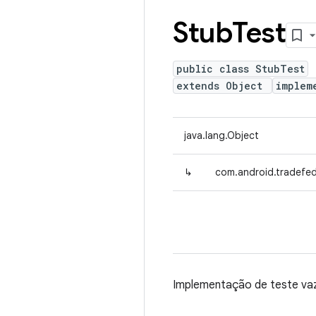
Stub
Test
public class StubTest
extends Object
implem
java.lang.Object
↳
com.android.tradefed
Implementação de teste va