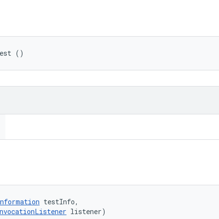
Test ()
nformation
 testInfo, 

nvocationListener
 listener)