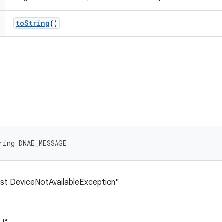
to
String
()
ring DNAE_MESSAGE
est DeviceNotAvailableException"