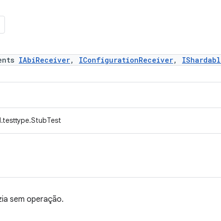
ents
IAbiReceiver
,
IConfigurationReceiver
,
IShardabl
.testtype.StubTest
zia sem operação.