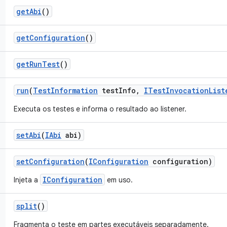
get
Abi
()
get
Configuration
()
get
Run
Test
()
run
(
Test
Information
test
Info
,
ITest
Invocation
List
Executa os testes e informa o resultado ao listener.
set
Abi
(
IAbi
abi)
set
Configuration
(
IConfiguration
configuration)
IConfiguration
Injeta a
em uso.
split
()
Fragmenta o teste em partes executáveis separadamente.