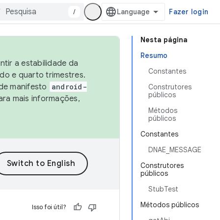
/
Fazer login
Nesta página
Resumo
tir a estabilidade da
Constantes
o e quarto trimestres.
 de manifesto
android-
Construtores
públicos
ara mais informações,
Métodos
públicos
Constantes
DNAE_MESSAGE
Construtores
públicos
StubTest
Métodos públicos
Isso foi útil?