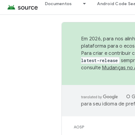
Documentos
Android Code Se
Em 2026, para nos alin
plataforma para o ecos
Para criar e contribuir
latest-release
sempre
consulte
Mudanças no
O G
para seu idioma de pre
AOSP