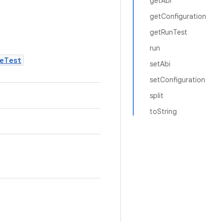
getAbi
getConfiguration
getRunTest
run
eTest
setAbi
setConfiguration
split
toString