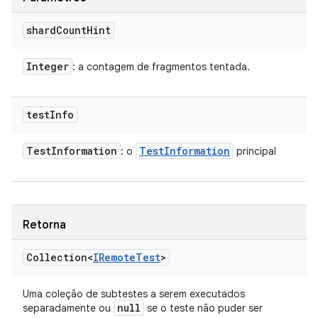
shard
Count
Hint
Integer
: a contagem de fragmentos tentada.
test
Info
Test
Information
Test
Information
: o
principal
Retorna
Collection<
IRemote
Test
>
Uma coleção de subtestes a serem executados
null
separadamente ou
se o teste não puder ser