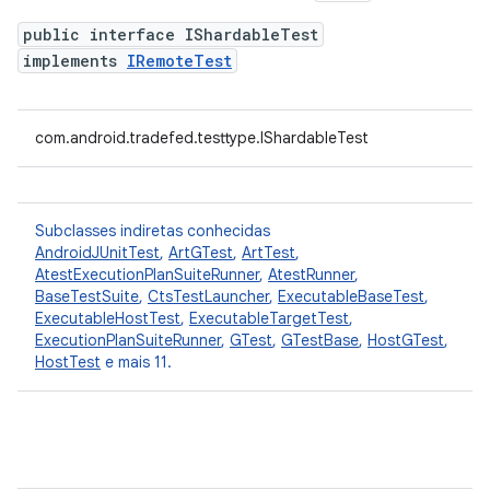
public interface IShardableTest
implements
IRemoteTest
com.android.tradefed.testtype.IShardableTest
Subclasses indiretas conhecidas
AndroidJUnitTest
,
ArtGTest
,
ArtTest
,
AtestExecutionPlanSuiteRunner
,
AtestRunner
,
BaseTestSuite
,
CtsTestLauncher
,
ExecutableBaseTest
,
ExecutableHostTest
,
ExecutableTargetTest
,
ExecutionPlanSuiteRunner
,
GTest
,
GTestBase
,
HostGTest
,
HostTest
e mais 11.