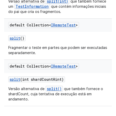
split(int)
Versão alternativa de
que também fornece
TestInformation
um
que contém informações iniciais
do pai que cria os fragmentos.
default Collection<
IRemote
Test
>
split
()
Fragmentar o teste em partes que podem ser executadas
separadamente.
default Collection<
IRemote
Test
>
split
(int shard
Count
Hint)
split()
Versão alternativa de
que também fornece o
shardCount, cuja tentativa de execução está em
andamento.