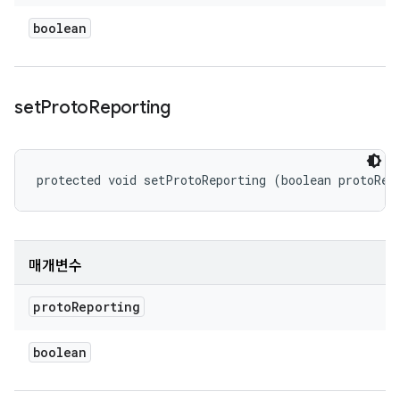
boolean
set
Proto
Reporting
protected void setProtoReporting (boolean protoRep
매개변수
proto
Reporting
boolean