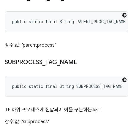
public static final String PARENT_PROC_TAG_NAME
상수 값: 'parentprocess'
SUBPROCESS
_
TAG
_
NAME
public static final String SUBPROCESS_TAG_NAME
TF 하위 프로세스에 전달되어 이를 구분하는 태그
상수 값: 'subprocess'