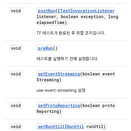
void
post
Run
(
ITest
Invocation
Listener
listener
,
boolean exception
,
long
elapsed
Time)
TF 테스트가 완료된 후 취할 조치입니다.
void
pre
Run
()
테스트를 실행하기 전에 설정합니다.
void
set
Event
Streaming
(boolean event
Streaming)
use-event-streaming 설정
void
set
Proto
Reporting
(boolean proto
Reporting)
void
set
Run
Util
(
IRun
Util
run
Util)