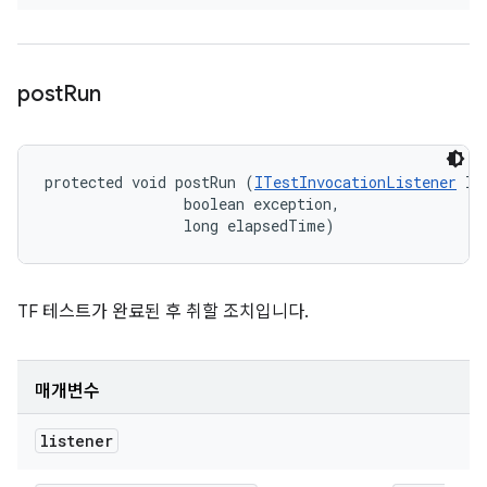
post
Run
protected void postRun (
ITestInvocationListener
 li
                boolean exception, 

                long elapsedTime)
TF 테스트가 완료된 후 취할 조치입니다.
매개변수
listener