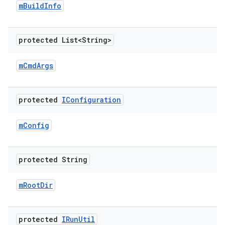
m
Build
Info
protected List<String>
m
Cmd
Args
protected
IConfiguration
m
Config
protected String
m
Root
Dir
protected
IRun
Util