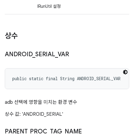
IRunUtil 설정
상수
ANDROID
_
SERIAL
_
VAR
public static final String ANDROID_SERIAL_VAR
adb 선택에 영향을 미치는 환경 변수
상수 값: 'ANDROID_SERIAL'
PARENT
_
PROC
_
TAG
_
NAME