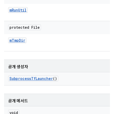
m
Run
Util
protected File
m
Tmp
Dir
공개 생성자
Subprocess
Tf
Launcher
()
공개 메서드
void