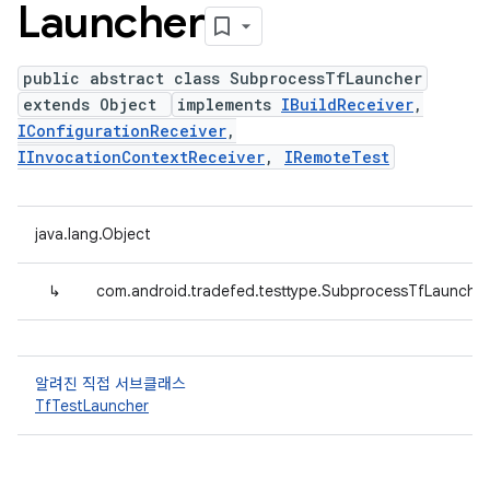
Launcher
public abstract class SubprocessTfLauncher
extends Object
implements
IBuildReceiver
,
IConfigurationReceiver
,
IInvocationContextReceiver
,
IRemoteTest
java.lang.Object
↳
com.android.tradefed.testtype.SubprocessTfLauncher
알려진 직접 서브클래스
TfTestLauncher