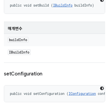
public void setBuild (
IBuildInfo
 buildInfo)
매개변수
build
Info
IBuild
Info
set
Configuration
public void setConfiguration (
IConfiguration
 confi