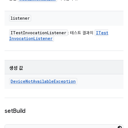
listener
ITest
Invocation
Listener
ITest
: 테스트 결과의
Invocation
Listener
생성 값
Device
Not
Available
Exception
set
Build