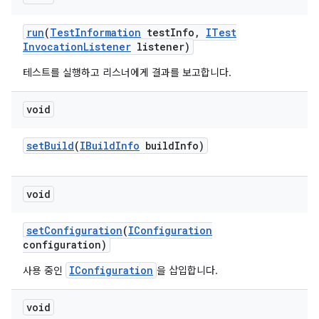
run
(
Test
Information
test
Info
,
ITest
Invocation
Listener
listener)
테스트를 실행하고 리스너에게 결과를 보고합니다.
void
set
Build
(
IBuild
Info
build
Info)
void
set
Configuration
(
IConfiguration
configuration)
IConfiguration
사용 중인
을 삽입합니다.
void