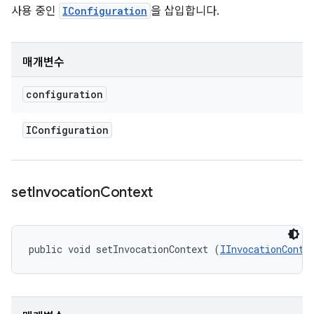
사용 중인
IConfiguration
을 삽입합니다.
매개변수
configuration
IConfiguration
set
Invocation
Context
public void setInvocationContext (
IInvocationConte