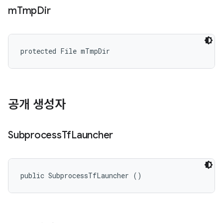
m
Tmp
Dir
protected File mTmpDir
공개 생성자
Subprocess
Tf
Launcher
public SubprocessTfLauncher ()