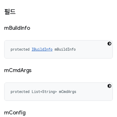
필드
m
Build
Info
protected 
IBuildInfo
 mBuildInfo
m
Cmd
Args
protected List<String> mCmdArgs
m
Config