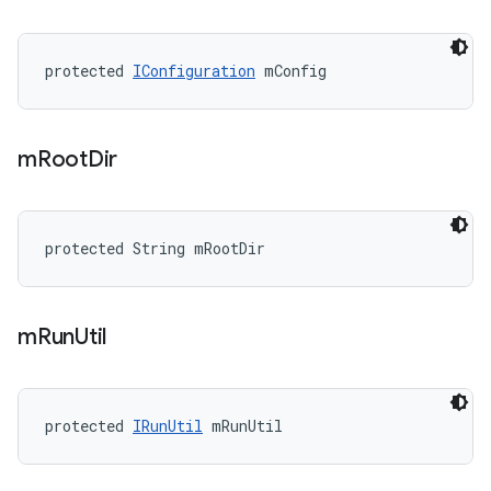
protected 
IConfiguration
 mConfig
m
Root
Dir
protected String mRootDir
m
Run
Util
protected 
IRunUtil
 mRunUtil