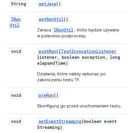
String
get
Java
()
IRun
get
Run
Util
()
Util
IRunUtil
Zwraca
, który będzie używany
w poleceniu podprocesu.
void
post
Run
(
ITest
Invocation
Listener
listener
,
boolean exception
,
long
elapsed
Time)
Działania, które należy wykonać po
zakończeniu testu TF.
void
pre
Run
()
Skonfiguruj go przed uruchomieniem testu.
void
set
Event
Streaming
(boolean event
Streaming)