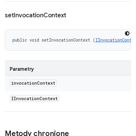
set
Invocation
Context
public void setInvocationContext (
IInvocationConte
Parametry
invocation
Context
IInvocation
Context
Metody chronione