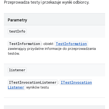
Przeprowadza testy i przekazuje wyniki odbiorcy.
Parametry
test
Info
Test
Information
Test
Information
: obiekt
zawierający przydatne informacje do przeprowadzania
testów.
listener
ITest
Invocation
Listener
ITest
Invocation
:
Listener
wyników testu