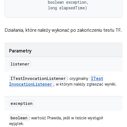
                boolean exception, 

                long elapsedTime)
Działania, które należy wykonać po zakończeniu testu TF.
Parametry
listener
ITest
Invocation
Listener
ITest
: oryginalny
Invocation
Listener
, w którym należy zgłaszać wyniki.
exception
boolean
: wartość Prawda, jeśli w teście wystąpił
wyjątek.