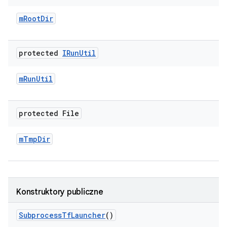
m
Root
Dir
protected
IRun
Util
m
Run
Util
protected File
m
Tmp
Dir
Konstruktory publiczne
Subprocess
Tf
Launcher
()