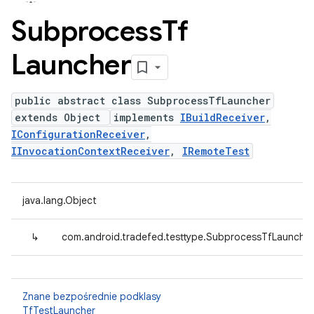
Subprocess
Tf
Launcher
public abstract class SubprocessTfLauncher
extends Object
implements
IBuildReceiver
,
IConfigurationReceiver
,
IInvocationContextReceiver
,
IRemoteTest
java.lang.Object
↳
com.android.tradefed.testtype.SubprocessTfLauncher
Znane bezpośrednie podklasy
TfTestLauncher