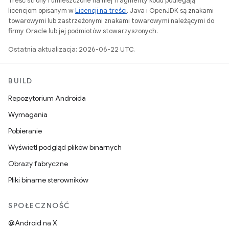
Treść strony i umieszczone na niej fragmenty kodu podlegają
licencjom opisanym w
Licencji na treści
. Java i OpenJDK są znakami
towarowymi lub zastrzeżonymi znakami towarowymi należącymi do
firmy Oracle lub jej podmiotów stowarzyszonych.
Ostatnia aktualizacja: 2026-06-22 UTC.
BUILD
Repozytorium Androida
Wymagania
Pobieranie
Wyświetl podgląd plików binarnych
Obrazy fabryczne
Pliki binarne sterowników
SPOŁECZNOŚĆ
@Android na X