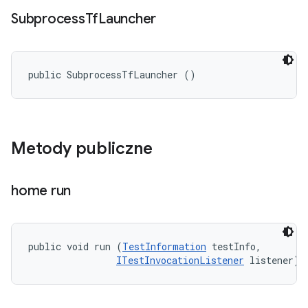
Subprocess
Tf
Launcher
public SubprocessTfLauncher ()
Metody publiczne
home run
public void run (
TestInformation
 testInfo, 

ITestInvocationListener
 listener)