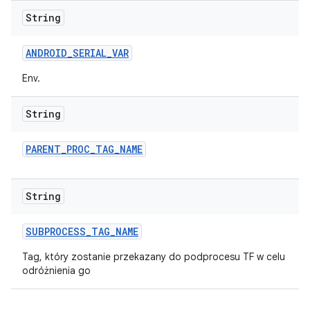
String
ANDROID
_
SERIAL
_
VAR
Env.
String
PARENT
_
PROC
_
TAG
_
NAME
String
SUBPROCESS
_
TAG
_
NAME
Tag, który zostanie przekazany do podprocesu TF w celu
odróżnienia go