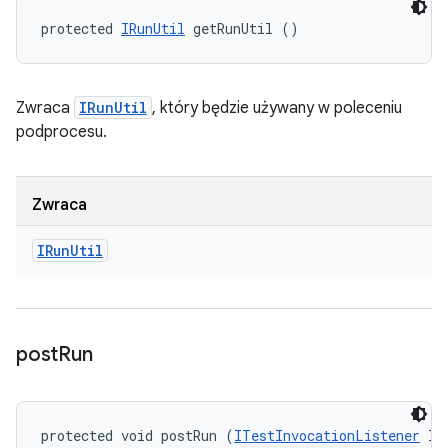
protected 
IRunUtil
 getRunUtil ()
Zwraca
IRunUtil
, który będzie używany w poleceniu
podprocesu.
Zwraca
IRun
Util
post
Run
protected void postRun (
ITestInvocationListener
 li