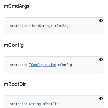
m
Cmd
Args
protected List<String> mCmdArgs
m
Config
protected 
IConfiguration
 mConfig
m
Root
Dir
protected String mRootDir