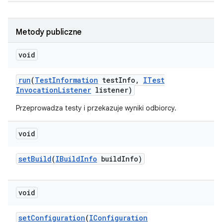
Metody publiczne
void
run
(
Test
Information
test
Info
,
ITest
Invocation
Listener
listener)
Przeprowadza testy i przekazuje wyniki odbiorcy.
void
set
Build
(
IBuild
Info
build
Info)
void
set
Configuration
(
IConfiguration