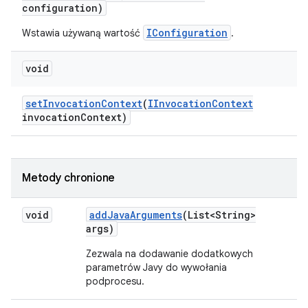
configuration)
IConfiguration
Wstawia używaną wartość
.
void
set
Invocation
Context
(
IInvocation
Context
invocation
Context)
Metody chronione
void
add
Java
Arguments
(List<String>
args)
Zezwala na dodawanie dodatkowych
parametrów Javy do wywołania
podprocesu.