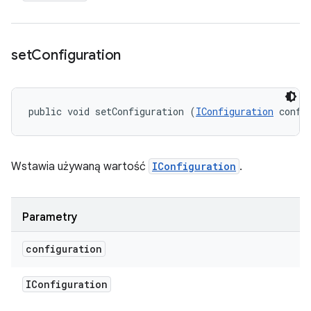
set
Configuration
public void setConfiguration (
IConfiguration
 confi
Wstawia używaną wartość
IConfiguration
.
Parametry
configuration
IConfiguration