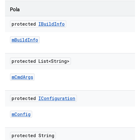
Pola
protected
IBuild
Info
m
Build
Info
protected List<String>
m
Cmd
Args
protected
IConfiguration
m
Config
protected String