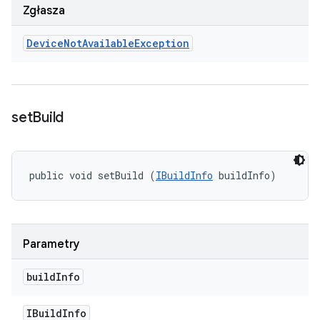
Zgłasza
Device
Not
Available
Exception
set
Build
public void setBuild (
IBuildInfo
 buildInfo)
Parametry
build
Info
IBuild
Info