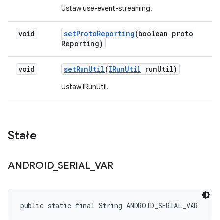
Ustaw use-event-streaming.
void
set
Proto
Reporting
(boolean proto
Reporting)
void
set
Run
Util
(
IRun
Util
run
Util)
Ustaw IRunUtil.
Stałe
ANDROID
_
SERIAL
_
VAR
public static final String ANDROID_SERIAL_VAR