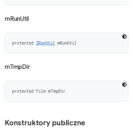
m
Run
Util
protected 
IRunUtil
 mRunUtil
m
Tmp
Dir
protected File mTmpDir
Konstruktory publiczne