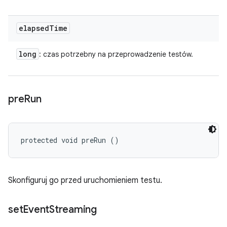
elapsed
Time
long
: czas potrzebny na przeprowadzenie testów.
pre
Run
protected void preRun ()
Skonfiguruj go przed uruchomieniem testu.
set
Event
Streaming