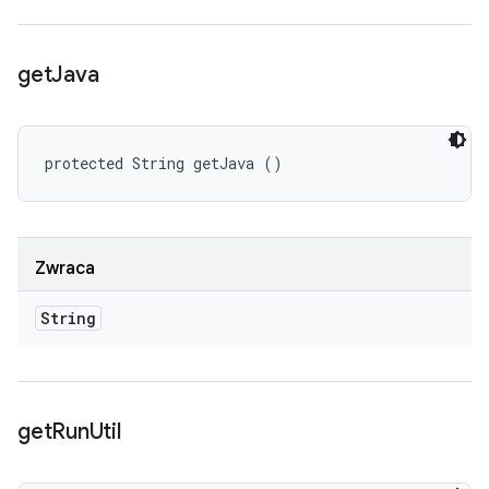
get
Java
protected String getJava ()
Zwraca
String
get
Run
Util