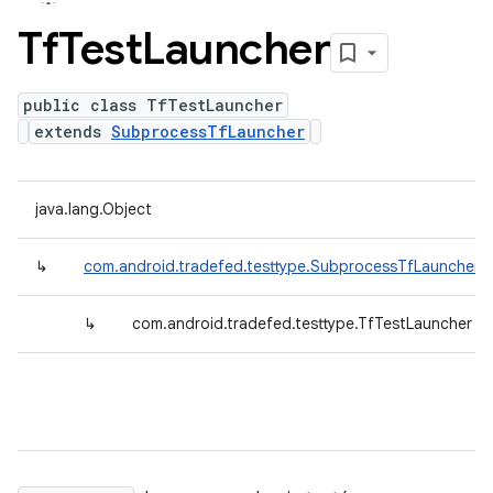
Tf
Test
Launcher
public class TfTestLauncher
extends
SubprocessTfLauncher
java.lang.Object
↳
com.android.tradefed.testtype.SubprocessTfLauncher
↳
com.android.tradefed.testtype.TfTestLauncher