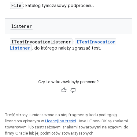
File
: katalog tymczasowy podprocesu.
listener
ITest
Invocation
Listener
ITest
Invocation
:
Listener
, do którego należy zgłaszać test.
Czy te wskazówki były pomocne?
Treść strony i umieszczone na niej fragmenty kodu podlegają
licencjom opisanym w
Licencji na treści
. Java i OpenJDK są znakami
towarowymi lub zastrzeżonymi znakami towarowymi należącymi do
firmy Oracle lub jej podmiotów stowarzyszonych.