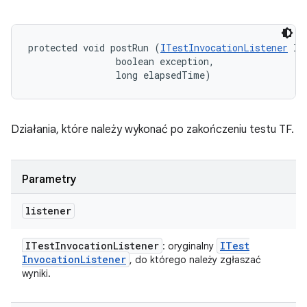
protected void postRun (
ITestInvocationListener
 li
                boolean exception, 

                long elapsedTime)
Działania, które należy wykonać po zakończeniu testu TF.
Parametry
listener
ITest
Invocation
Listener
ITest
: oryginalny
Invocation
Listener
, do którego należy zgłaszać
wyniki.