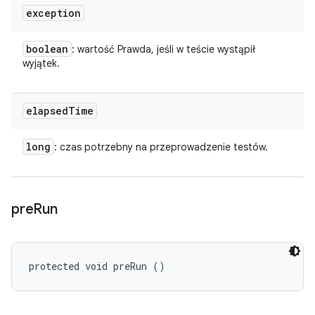
exception
boolean
: wartość Prawda, jeśli w teście wystąpił
wyjątek.
elapsed
Time
long
: czas potrzebny na przeprowadzenie testów.
pre
Run
protected void preRun ()