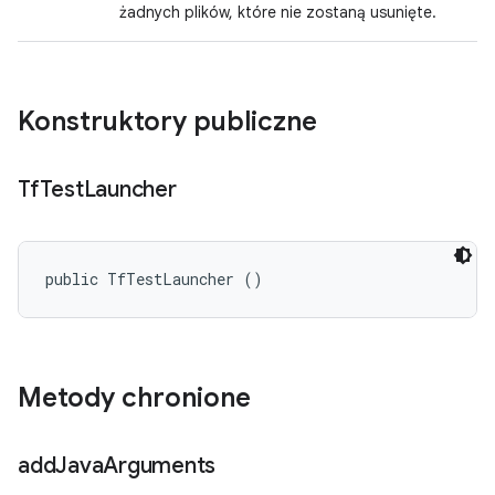
żadnych plików, które nie zostaną usunięte.
Konstruktory publiczne
Tf
Test
Launcher
public TfTestLauncher ()
Metody chronione
add
Java
Arguments