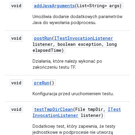
void
add
Java
Arguments
(List<String> args)
Umożliwia dodanie dodatkowych parametrów
Java do wywołania podprocesu.
void
post
Run
(
ITest
Invocation
Listener
listener
,
boolean exception
,
long
elapsed
Time)
Działania, które należy wykonać po
zakończeniu testu TF.
void
pre
Run
()
Konfiguracja przed uruchomieniem testu.
void
test
Tmp
Dir
Clean
(File tmp
Dir
,
ITest
Invocation
Listener
listener)
Dodatkowy test, który zapewnia, że testy
jednostkowe w podprocesie nie utworzą