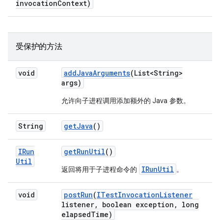
invocation
Context)
受保护的方法
void
add
Java
Arguments
(List<String>
args)
允许向子进程调用添加额外的 Java 参数。
String
get
Java
()
IRun
get
Run
Util
()
Util
IRunUtil
返回将用于子进程命令的
。
void
post
Run
(
ITest
Invocation
Listener
listener
,
boolean exception
,
long
elapsed
Time)