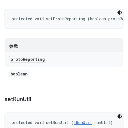
protected void setProtoReporting (boolean protoRep
参数
proto
Reporting
boolean
set
Run
Util
protected void setRunUtil (
IRunUtil
 runUtil)