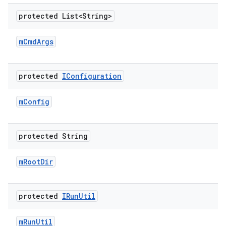
protected List<String>
m
Cmd
Args
protected
IConfiguration
m
Config
protected String
m
Root
Dir
protected
IRun
Util
m
Run
Util