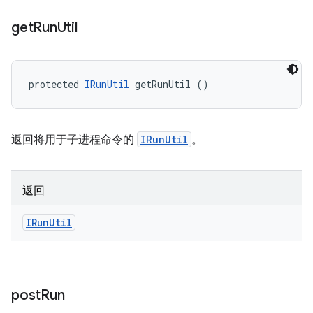
get
Run
Util
protected 
IRunUtil
 getRunUtil ()
返回将用于子进程命令的
IRunUtil
。
返回
IRun
Util
post
Run