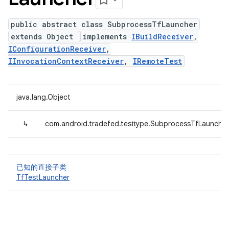
public abstract class SubprocessTfLauncher
extends Object
implements
IBuildReceiver
,
IConfigurationReceiver
,
IInvocationContextReceiver
,
IRemoteTest
java.lang.Object
↳
com.android.tradefed.testtype.SubprocessTfLauncher
已知的直接子类
TfTestLauncher