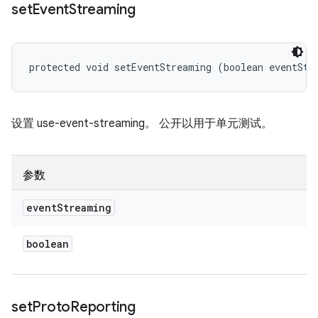
set
Event
Streaming
protected void setEventStreaming (boolean eventStr
设置 use-event-streaming。 公开以用于单元测试。
参数
event
Streaming
boolean
set
Proto
Reporting