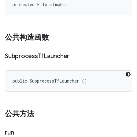
protected File mTmpDir
公共构造函数
Subprocess
Tf
Launcher
public SubprocessTfLauncher ()
公共方法
run