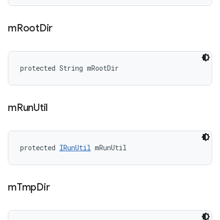
m
Root
Dir
protected String mRootDir
m
Run
Util
protected 
IRunUtil
 mRunUtil
m
Tmp
Dir