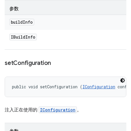
参数
build
Info
IBuild
Info
set
Configuration
public void setConfiguration (
IConfiguration
 confi
注入正在使用的
IConfiguration
。