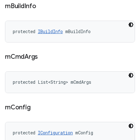
m
Build
Info
protected 
IBuildInfo
 mBuildInfo
m
Cmd
Args
protected List<String> mCmdArgs
m
Config
protected 
IConfiguration
 mConfig