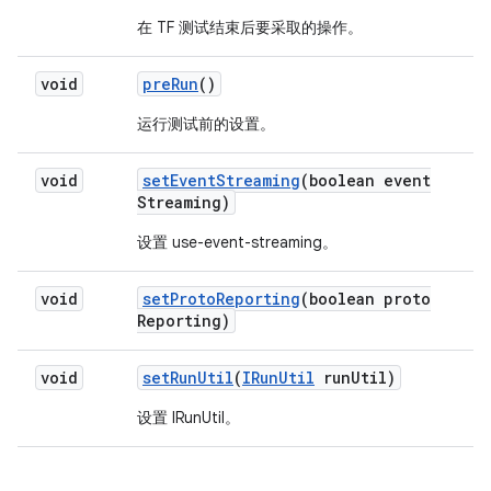
在 TF 测试结束后要采取的操作。
void
pre
Run
()
运行测试前的设置。
void
set
Event
Streaming
(boolean event
Streaming)
设置 use-event-streaming。
void
set
Proto
Reporting
(boolean proto
Reporting)
void
set
Run
Util
(
IRun
Util
run
Util)
设置 IRunUtil。