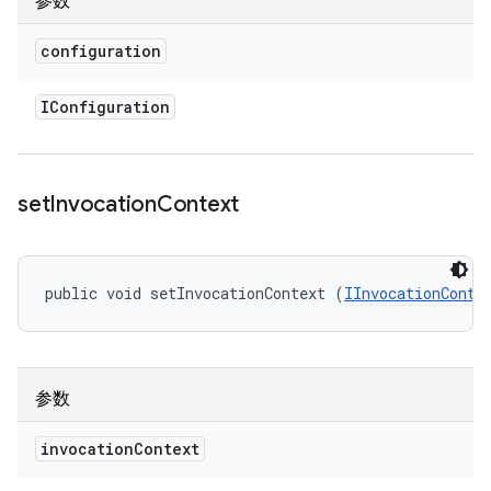
参数
configuration
IConfiguration
set
Invocation
Context
public void setInvocationContext (
IInvocationConte
参数
invocation
Context