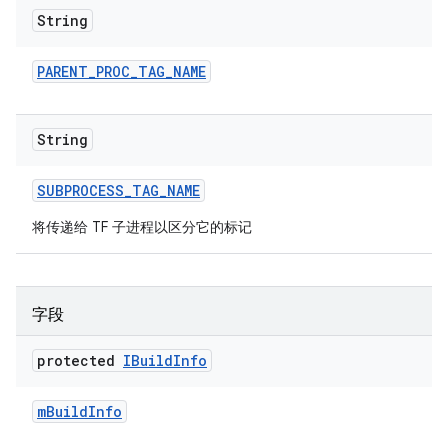
String
PARENT
_
PROC
_
TAG
_
NAME
String
SUBPROCESS
_
TAG
_
NAME
将传递给 TF 子进程以区分它的标记
字段
protected
IBuild
Info
m
Build
Info