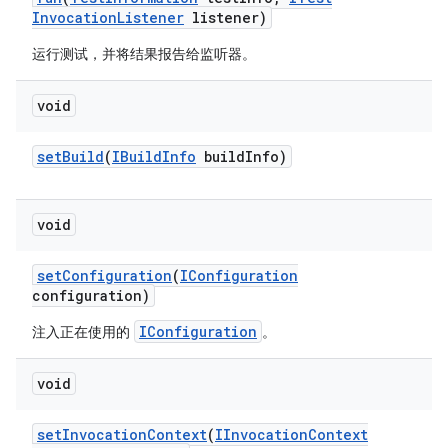
Invocation
Listener
listener)
运行测试，并将结果报告给监听器。
void
set
Build
(
IBuild
Info
build
Info)
void
set
Configuration
(
IConfiguration
configuration)
IConfiguration
注入正在使用的
。
void
set
Invocation
Context
(
IInvocation
Context