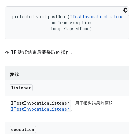
protected void postRun (
ITestInvocationListener
 li
                boolean exception, 

                long elapsedTime)
在 TF 测试结束后要采取的操作。
参数
listener
ITest
Invocation
Listener
：用于报告结果的原始
ITest
Invocation
Listener
。
exception