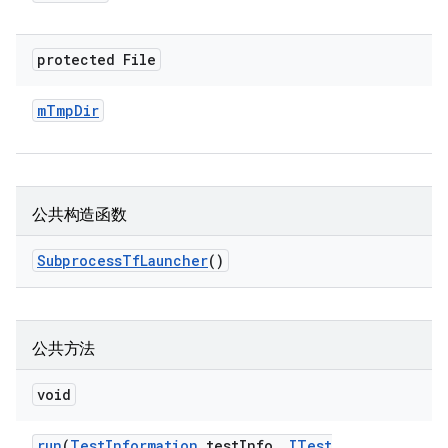
protected File
m
Tmp
Dir
公共构造函数
Subprocess
Tf
Launcher
()
公共方法
void
run
(
Test
Information
test
Info
,
ITest