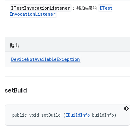
ITest
Invocation
Listener
ITest
：测试结果的
Invocation
Listener
抛出
Device
Not
Available
Exception
set
Build
public void setBuild (
IBuildInfo
 buildInfo)