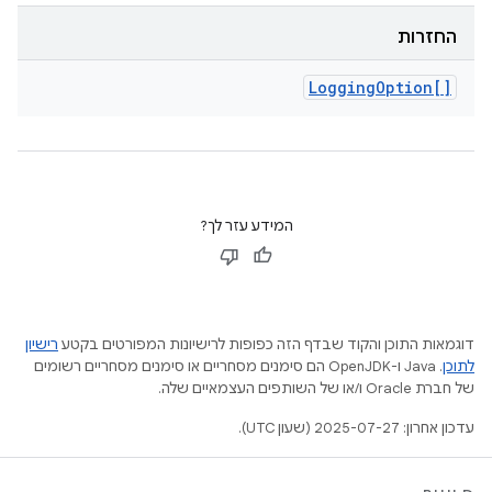
החזרות
Logging
Option[]
המידע עזר לך?
דוגמאות התוכן והקוד שבדף הזה כפופות לרישיונות המפורטים בקטע
רישיון
לתוכן
.‏ Java ו-OpenJDK הם סימנים מסחריים או סימנים מסחריים רשומים
של חברת Oracle ו/או של השותפים העצמאיים שלה.
עדכון אחרון: 2025-07-27 (שעון UTC).