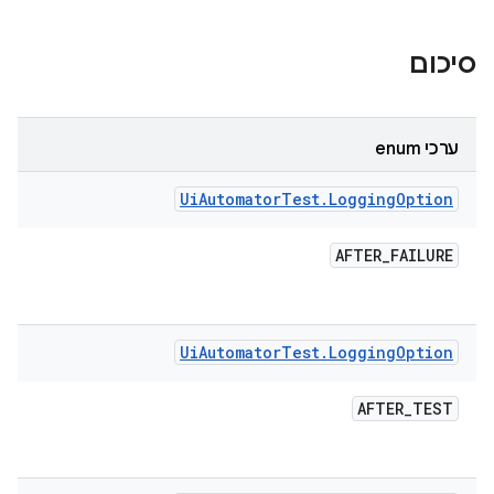
סיכום
ערכי enum
Ui
Automator
Test
.
Logging
Option
AFTER
_
FAILURE
Ui
Automator
Test
.
Logging
Option
AFTER
_
TEST