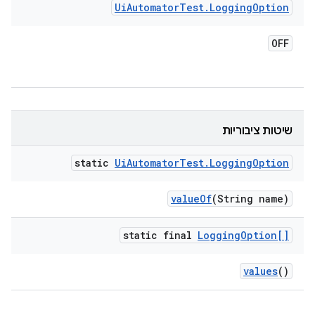
Ui
Automator
Test
.
Logging
Option
OFF
שיטות ציבוריות
static
Ui
Automator
Test
.
Logging
Option
value
Of
(String name)
static final
Logging
Option[]
values
()