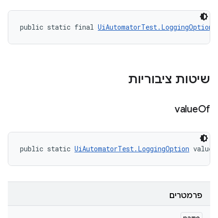
public static final 
UiAutomatorTest.LoggingOption
 
שיטות ציבוריות
value
Of
public static 
UiAutomatorTest.LoggingOption
 valueO
פרמטרים
name