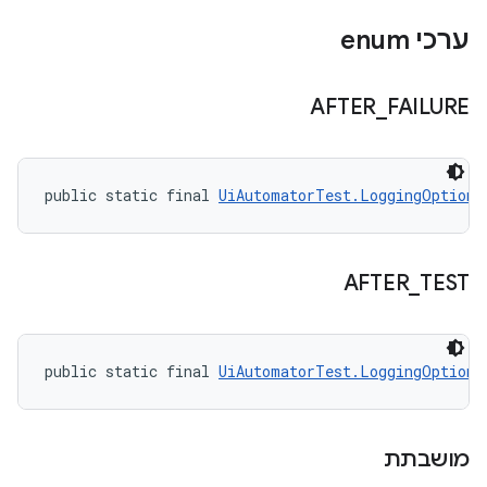
ערכי enum
AFTER
_
FAILURE
public static final 
UiAutomatorTest.LoggingOption
 
AFTER
_
TEST
public static final 
UiAutomatorTest.LoggingOption
 
מושבתת