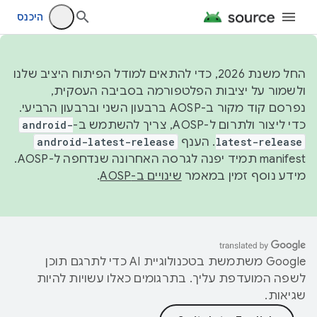
היכנס
החל משנת 2026, כדי להתאים למודל הפיתוח היציב שלנו
ולשמור על יציבות הפלטפורמה בסביבה העסקית,
נפרסם קוד מקור ב-AOSP ברבעון השני וברבעון הרביעי.
כדי ליצור ולתרום ל-AOSP, צריך להשתמש ב-
android-
latest-release
. הענף
android-latest-release
manifest תמיד יפנה לגרסה האחרונה שנדחפה ל-AOSP.
מידע נוסף זמין במאמר
שינויים ב-AOSP
.
‫Google משתמשת בטכנולוגיית AI כדי לתרגם תוכן
לשפה המועדפת עליך. בתרגומים כאלו עשויות להיות
שגיאות.