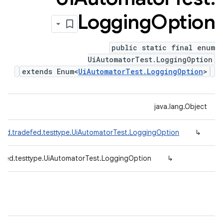
Logging
Option
public static final enum
UiAutomatorTest.LoggingOption
extends Enum<
UiAutomatorTest.LoggingOption
>
java.lang.Object
oid.tradefed.testtype.UiAutomatorTest.LoggingOption
↳
efed.testtype.UiAutomatorTest.LoggingOption
↳