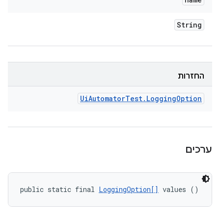
String
החזרות
Ui
Automator
Test
.
Logging
Option
ערכים
public static final 
LoggingOption[]
 values ()