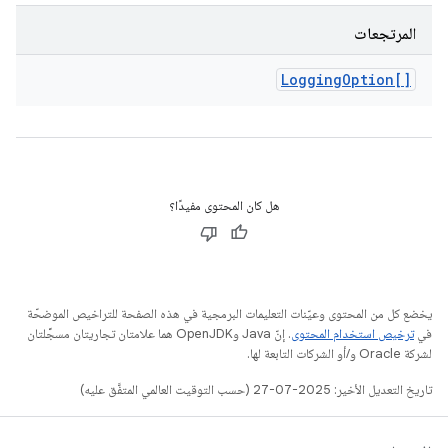
المرتجعات
Logging
Option[]
هل كان المحتوى مفيدًا؟
يخضع كل من المحتوى وعيّنات التعليمات البرمجية في هذه الصفحة للتراخيص الموضحّة
في
ترخيص استخدام المحتوى
. إنّ Java وOpenJDK هما علامتان تجاريتان مسجَّلتان
لشركة Oracle و/أو الشركات التابعة لها.
تاريخ التعديل الأخير: 2025-07-27 (حسب التوقيت العالمي المتفَّق عليه)