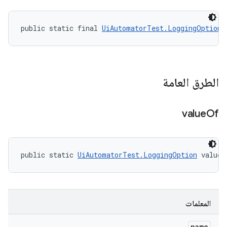
public static final 
UiAutomatorTest.LoggingOption
 
الطرق العامة
value
Of
public static 
UiAutomatorTest.LoggingOption
 valueO
المعلمات
name