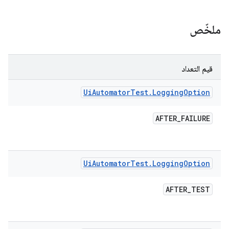
ملخّص
قيم التعداد
Ui
Automator
Test
.
Logging
Option
AFTER
_
FAILURE
Ui
Automator
Test
.
Logging
Option
AFTER
_
TEST