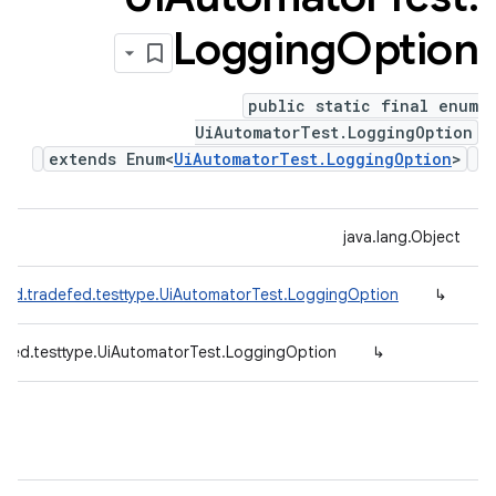
Logging
Option
public static final enum
UiAutomatorTest.LoggingOption
extends Enum<
UiAutomatorTest.LoggingOption
>
java.lang.Object
oid.tradefed.testtype.UiAutomatorTest.LoggingOption
↳
efed.testtype.UiAutomatorTest.LoggingOption
↳