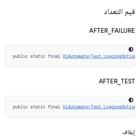
قيم التعداد
AFTER
_
FAILURE
public static final 
UiAutomatorTest.LoggingOption
 
AFTER
_
TEST
public static final 
UiAutomatorTest.LoggingOption
 
إيقاف