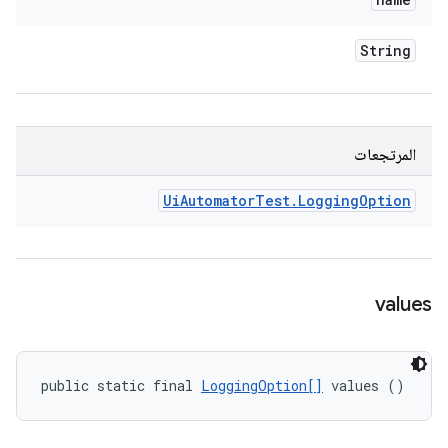
String
المرتجعات
Ui
Automator
Test
.
Logging
Option
values
public static final 
LoggingOption[]
 values ()