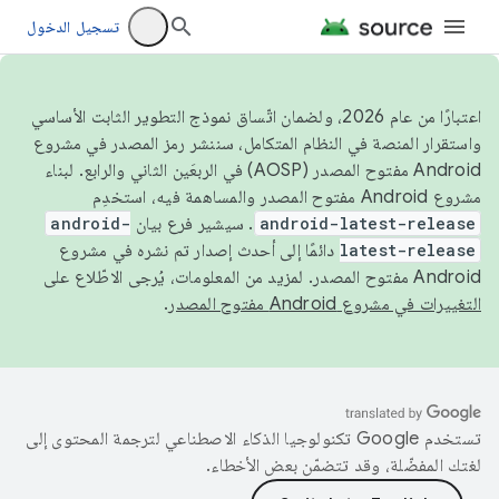
تسجيل الدخول
اعتبارًا من عام 2026، ولضمان اتّساق نموذج التطوير الثابت الأساسي
واستقرار المنصة في النظام المتكامل، سننشر رمز المصدر في مشروع
Android مفتوح المصدر (AOSP) في الربعَين الثاني والرابع. لبناء
مشروع Android مفتوح المصدر والمساهمة فيه، استخدِم
android-latest-release
. سيشير فرع بيان
android-
latest-release
دائمًا إلى أحدث إصدار تم نشره في مشروع
Android مفتوح المصدر. لمزيد من المعلومات، يُرجى الاطّلاع على
التغييرات في مشروع Android مفتوح المصدر
.
تستخدم Google تكنولوجيا الذكاء الاصطناعي لترجمة المحتوى إلى
لغتك المفضّلة، وقد تتضمّن بعض الأخطاء.