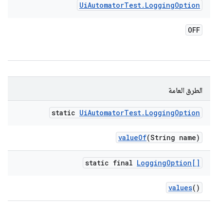
Ui
Automator
Test
.
Logging
Option
OFF
الطرق العامة
static
Ui
Automator
Test
.
Logging
Option
value
Of
(String name)
static final
Logging
Option[]
values
()