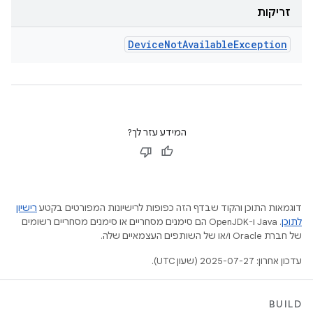
זריקות
Device
Not
Available
Exception
המידע עזר לך?
דוגמאות התוכן והקוד שבדף הזה כפופות לרישיונות המפורטים בקטע
רישיון
לתוכן
.‏ Java ו-OpenJDK הם סימנים מסחריים או סימנים מסחריים רשומים
של חברת Oracle ו/או של השותפים העצמאיים שלה.
עדכון אחרון: 2025-07-27 (שעון UTC).
BUILD