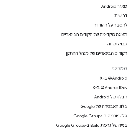
מאגר Android
דרישות
להסבר על ההורדה
תצוגה מקדימה של הקודים הבינאריים
גיבוי קושחה
הקודים הבינאריים של מנהל ההתקן
המרכז
‫‎@Android ב-X
‫‎@AndroidDev ב-X
הבלוג של Android
בלוג האבטחה של Google
פלטפורמה ב-Google Groups
בנייה של גרסת Build ב-Google Groups