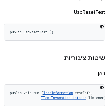
Usb
Reset
Test
public UsbResetTest ()
שיטות ציבוריות
ראן
public void run (
TestInformation
 testInfo, 

ITestInvocationListener
 listener)