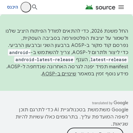
היכנס
החל משנת 2026, כדי להתאים למודל הפיתוח היציב שלנו
ולשמור על יציבות הפלטפורמה בסביבה העסקית,
נפרסם קוד מקור ב-AOSP ברבעון השני וברבעון הרביעי.
כדי ליצור ולתרום ל-AOSP, צריך להשתמש ב-
android-
latest-release
. הענף
android-latest-release
manifest תמיד יפנה לגרסה האחרונה שנדחפה ל-AOSP.
מידע נוסף זמין במאמר
שינויים ב-AOSP
.
‫Google משתמשת בטכנולוגיית AI כדי לתרגם תוכן
לשפה המועדפת עליך. בתרגומים כאלו עשויות להיות
שגיאות.