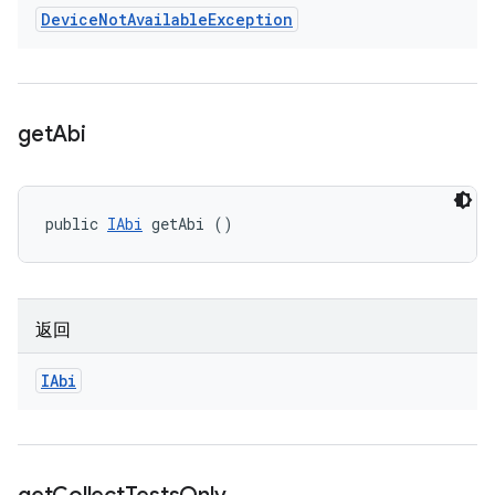
Device
Not
Available
Exception
get
Abi
public 
IAbi
 getAbi ()
返回
IAbi