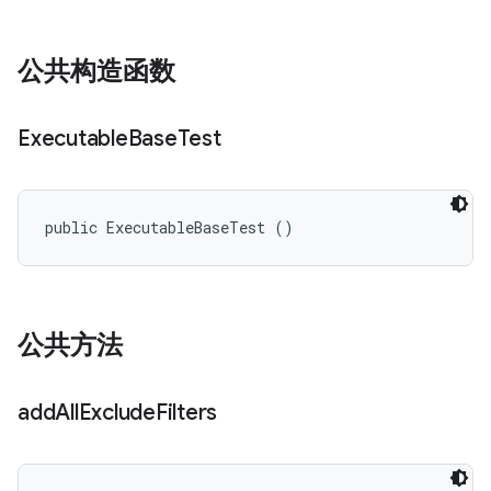
公共构造函数
Executable
Base
Test
public ExecutableBaseTest ()
公共方法
add
All
Exclude
Filters