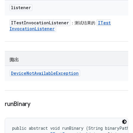
listener
ITest
Invocation
Listener
ITest
：测试结果的
Invocation
Listener
抛出
Device
Not
Available
Exception
run
Binary
public abstract void runBinary (String binaryPath, 