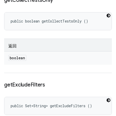
get
Collect
Tests
Only
public boolean getCollectTestsOnly ()
返回
boolean
get
Exclude
Filters
public Set<String> getExcludeFilters ()