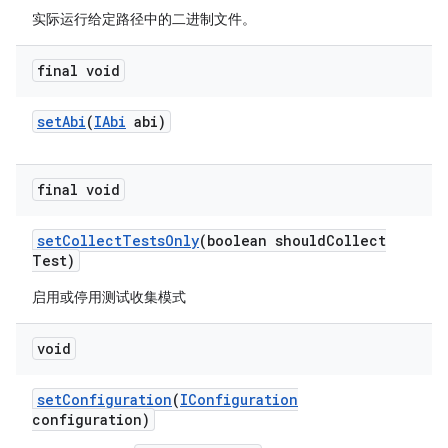
实际运行给定路径中的二进制文件。
final void
set
Abi
(
IAbi
abi)
final void
set
Collect
Tests
Only
(boolean should
Collect
Test)
启用或停用测试收集模式
void
set
Configuration
(
IConfiguration
configuration)