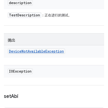
description
Test
Description
：正在进行的测试。
抛出
Device
Not
Available
Exception
IOException
set
Abi