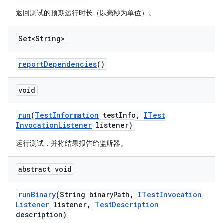
返回测试的预期运行时长（以毫秒为单位）。
Set<String>
report
Dependencies
()
void
run
(
Test
Information
test
Info
,
ITest
Invocation
Listener
listener)
运行测试，并将结果报告给监听器。
abstract void
run
Binary
(String binary
Path
,
ITest
Invocation
Listener
listener
,
Test
Description
description)