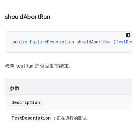
should
Abort
Run
public 
FailureDescription
 shouldAbortRun (
TestDesc
检查 testRun 是否应提前结束。
参数
description
Test
Description
：正在进行的测试。