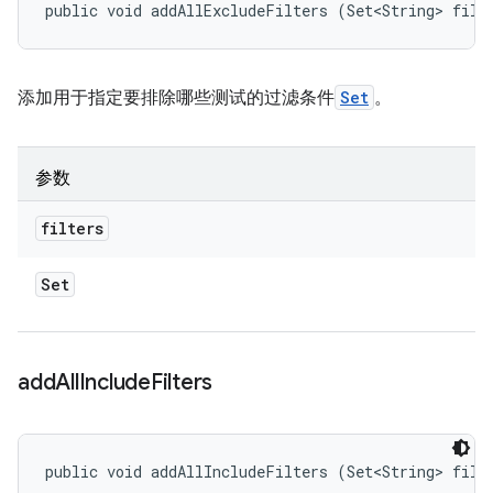
public void addAllExcludeFilters (Set<String> filt
添加用于指定要排除哪些测试的过滤条件
Set
。
参数
filters
Set
add
All
Include
Filters
public void addAllIncludeFilters (Set<String> filt