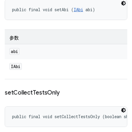
public final void setAbi (
IAbi
 abi)
参数
abi
IAbi
set
Collect
Tests
Only
public final void setCollectTestsOnly (boolean sho