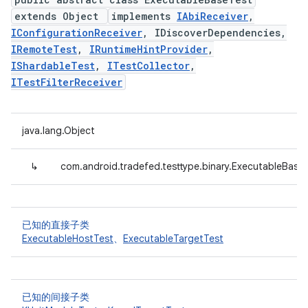
extends Object
implements
IAbiReceiver
,
IConfigurationReceiver
, IDiscoverDependencies,
IRemoteTest
,
IRuntimeHintProvider
,
IShardableTest
,
ITestCollector
,
ITestFilterReceiver
java.lang.Object
↳
com.android.tradefed.testtype.binary.ExecutableBase
已知的直接子类
ExecutableHostTest
、
ExecutableTargetTest
已知的间接子类