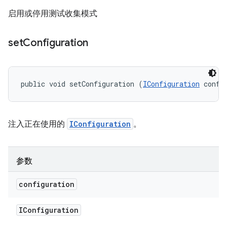
启用或停用测试收集模式
set
Configuration
public void setConfiguration (
IConfiguration
 confi
注入正在使用的
IConfiguration
。
参数
configuration
IConfiguration