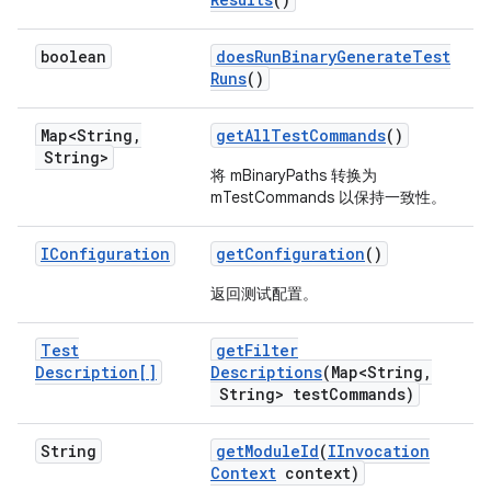
boolean
does
Run
Binary
Generate
Test
Runs
()
Map<String
,
get
All
Test
Commands
()
String>
将 mBinaryPaths 转换为
mTestCommands 以保持一致性。
IConfiguration
get
Configuration
()
返回测试配置。
Test
get
Filter
Description[]
Descriptions
(Map<String
,
String> test
Commands)
String
get
Module
Id
(
IInvocation
Context
context)