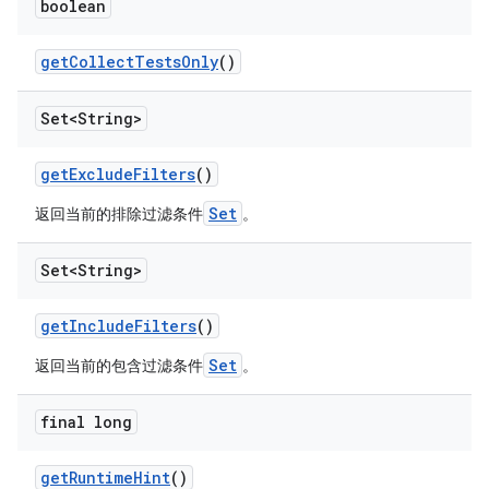
boolean
get
Collect
Tests
Only
()
Set<String>
get
Exclude
Filters
()
Set
返回当前的排除过滤条件
。
Set<String>
get
Include
Filters
()
Set
返回当前的包含过滤条件
。
final long
get
Runtime
Hint
()