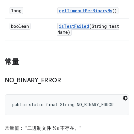
long
get
Timeout
Per
Binary
Ms
()
boolean
is
Test
Failed
(String test
Name)
常量
NO
_
BINARY
_
ERROR
public static final String NO_BINARY_ERROR
常量值： "二进制文件 %s 不存在。"