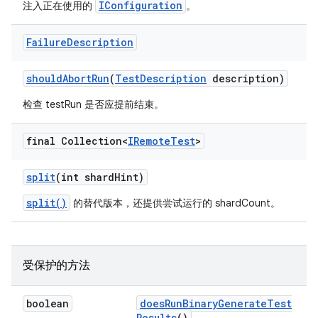
IConfiguration
注入正在使用的
。
Failure
Description
should
Abort
Run
(
Test
Description
description)
检查 testRun 是否应提前结束。
final Collection<
IRemote
Test
>
split
(int shard
Hint)
split()
的替代版本，还提供尝试运行的 shardCount。
受保护的方法
boolean
does
Run
Binary
Generate
Test
Results
()