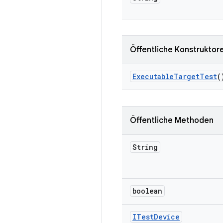
Öffentliche Konstruktor
Executable
Target
Test
(
Öffentliche Methoden
String
boolean
ITest
Device