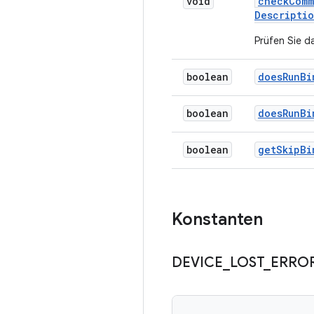
void
check
Comm
Descripti
Prüfen Sie d
boolean
does
Run
Bi
boolean
does
Run
Bi
boolean
get
Skip
Bi
Konstanten
DEVICE
_
LOST
_
ERRO