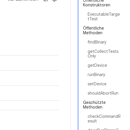
Öffentliche
Konstruktoren
ExecutableTarge
tTest
Öffentliche
Methoden
findBinary
getCollectTests
Only
getDevice
runBinary
setDevice
shouldAbortRun
Geschützte
Methoden
checkCommandR
esult