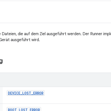
 Dateien, die auf dem Ziel ausgeführt werden. Der Runner imp
 Gerät ausgeführt wird.
g
DEVICE
_
LOST
_
ERROR
ROOT
_
LOST
_
ERROR