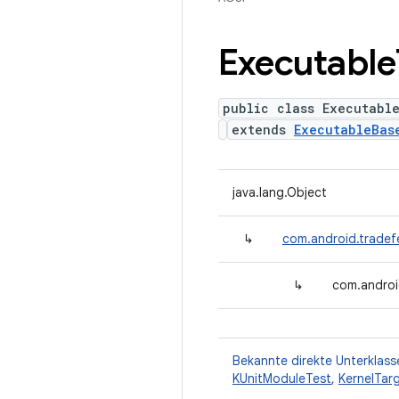
Executable
public class Executabl
extends
ExecutableBas
java.lang.Object
↳
com.android.tradef
↳
com.androi
Bekannte direkte Unterklass
KUnitModuleTest
,
KernelTar