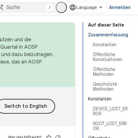
/
Anmelden
Auf dieser Seite
Zusammenfassung
tützen und die
Konstanten
. Quartal in AOSP
 und dazu beizutragen.
Öffentliche
Konstruktoren
ease, das an AOSP
Öffentliche
Methoden
Geschützte
Methoden
Konstanten
DEVICE_LOST_ER
ROR
ROOT_LOST_ERR
OR
War das hilfreich?