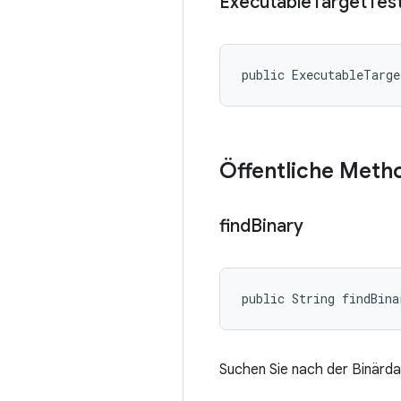
Executable
Target
Tes
public ExecutableTarg
Öffentliche Meth
find
Binary
public String findBina
Suchen Sie nach der Binärda