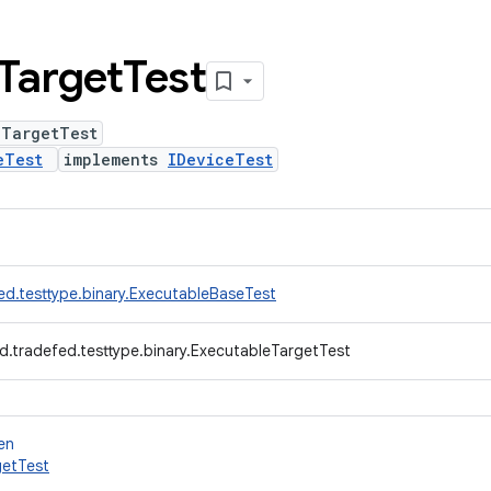
Target
Test
eTargetTest
eTest
implements
IDeviceTest
ed.testtype.binary.ExecutableBaseTest
d.tradefed.testtype.binary.ExecutableTargetTest
en
getTest