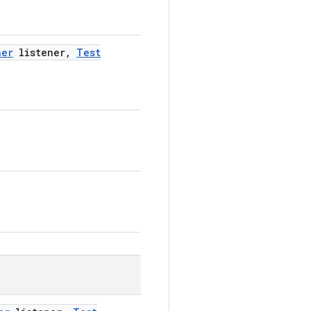
ner
listener
,
Test