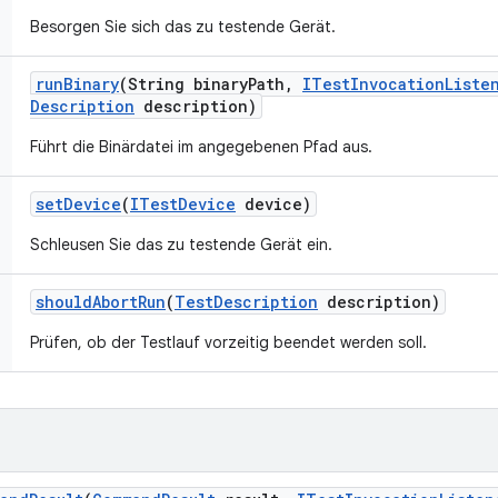
Besorgen Sie sich das zu testende Gerät.
run
Binary
(String binary
Path
,
ITest
Invocation
Liste
Description
description)
Führt die Binärdatei im angegebenen Pfad aus.
set
Device
(
ITest
Device
device)
Schleusen Sie das zu testende Gerät ein.
should
Abort
Run
(
Test
Description
description)
Prüfen, ob der Testlauf vorzeitig beendet werden soll.