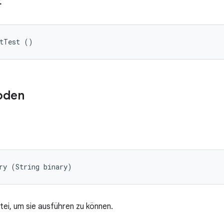
t
etTest ()
oden
ry (String binary)
tei, um sie ausführen zu können.