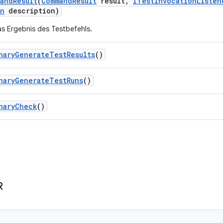
and
Result
(
Command
Result
result
,
ITest
Invocation
Listen
on
description)
as Ergebnis des Testbefehls.
nary
Generate
Test
Results
()
nary
Generate
Test
Runs
()
nary
Check
()
R