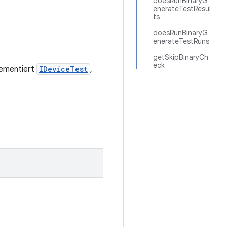
doesRunBinaryG
enerateTestResul
ts
doesRunBinaryG
enerateTestRuns
getSkipBinaryCh
eck
lementiert
IDeviceTest
,