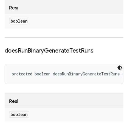
Resi
boolean
does
Run
Binary
Generate
Test
Runs
protected boolean doesRunBinaryGenerateTestRuns ()
Resi
boolean