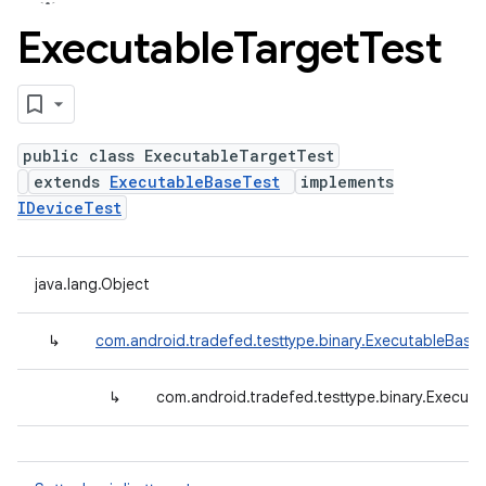
Executable
Target
Test
public class ExecutableTargetTest
extends
ExecutableBaseTest
implements
IDeviceTest
java.lang.Object
↳
com.android.tradefed.testtype.binary.ExecutableBase
↳
com.android.tradefed.testtype.binary.Execut