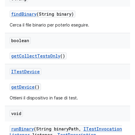
find
Binary
(String binary)
Cerca il file binario per poterlo eseguire.
boolean
get
Collect
Tests
Only
()
ITest
Device
get
Device
()
Ottieni il dispositivo in fase di test.
void
run
Binary
(String binary
Path
,
ITest
Invocation
Listener
listener
,
Test
Description