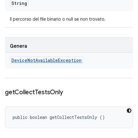
String
Il percorso del file binario o null se non trovato.
Genera
Device
Not
Available
Exception
get
Collect
Tests
Only
public boolean getCollectTestsOnly ()