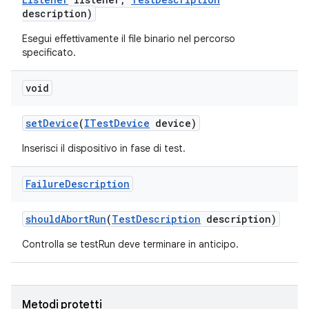
description)
Esegui effettivamente il file binario nel percorso
specificato.
void
set
Device
(
ITest
Device
device)
Inserisci il dispositivo in fase di test.
Failure
Description
should
Abort
Run
(
Test
Description
description)
Controlla se testRun deve terminare in anticipo.
Metodi protetti