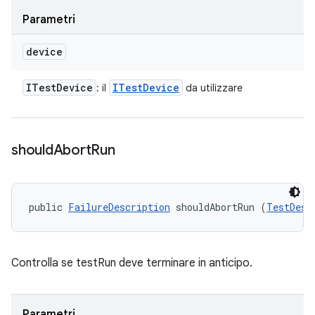
Parametri
device
ITest
Device
ITest
Device
: il
da utilizzare
should
Abort
Run
public 
FailureDescription
 shouldAbortRun (
TestDesc
Controlla se testRun deve terminare in anticipo.
Parametri