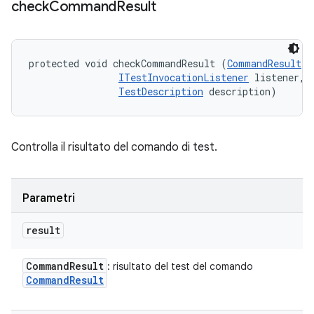
check
Command
Result
protected void checkCommandResult (
CommandResult
 r
ITestInvocationListener
 listener, 

TestDescription
 description)
Controlla il risultato del comando di test.
Parametri
result
Command
Result
: risultato del test del comando
Command
Result