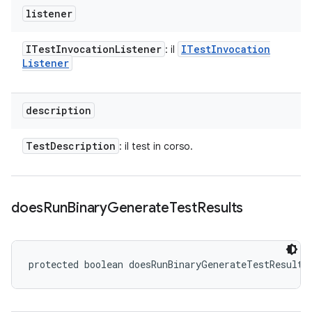
listener
ITest
Invocation
Listener
ITest
Invocation
: il
Listener
description
Test
Description
: il test in corso.
does
Run
Binary
Generate
Test
Results
protected boolean doesRunBinaryGenerateTestResults