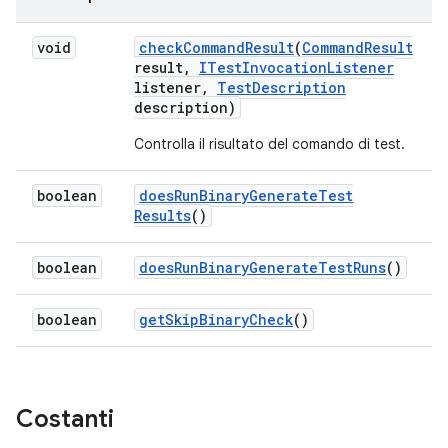
void
check
Command
Result
(
Command
Result
result
,
ITest
Invocation
Listener
listener
,
Test
Description
description)
Controlla il risultato del comando di test.
boolean
does
Run
Binary
Generate
Test
Results
()
boolean
does
Run
Binary
Generate
Test
Runs
()
boolean
get
Skip
Binary
Check
()
Costanti