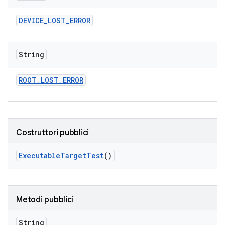
DEVICE
_
LOST
_
ERROR
String
ROOT
_
LOST
_
ERROR
Costruttori pubblici
Executable
Target
Test
()
Metodi pubblici
String