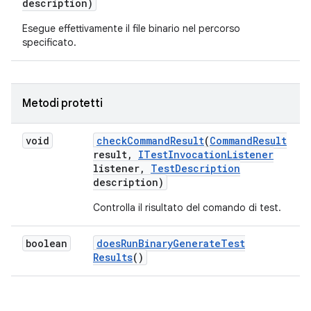
description)
Esegue effettivamente il file binario nel percorso
specificato.
Metodi protetti
void
check
Command
Result
(
Command
Result
result
,
ITest
Invocation
Listener
listener
,
Test
Description
description)
Controlla il risultato del comando di test.
boolean
does
Run
Binary
Generate
Test
Results
()