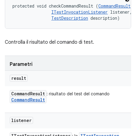
protected void checkCommandResult (
CommandResult
 r
ITestInvocationListener
 listener, 

TestDescription
 description)
Controlla il risultato del comando di test.
Parametri
result
Command
Result
: risultato del test del comando
Command
Result
listener
ITest
Invocation
Listener
ITest
Invocation