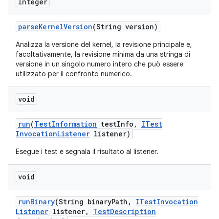
Integer
parse
Kernel
Version
(String version)
Analizza la versione del kernel, la revisione principale e,
facoltativamente, la revisione minima da una stringa di
versione in un singolo numero intero che può essere
utilizzato per il confronto numerico.
void
run
(
Test
Information
test
Info
,
ITest
Invocation
Listener
listener)
Esegue i test e segnala il risultato al listener.
void
run
Binary
(String binary
Path
,
ITest
Invocation
Listener
listener
,
Test
Description