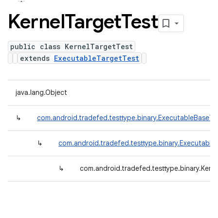
Kernel
Target
Test
public class KernelTargetTest
extends
ExecutableTargetTest
java.lang.Object
↳
com.android.tradefed.testtype.binary.ExecutableBaseTe
↳
com.android.tradefed.testtype.binary.Executable
↳
com.android.tradefed.testtype.binary.Kern