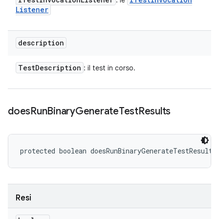
: le
Listener
description
Test
Description
: il test in corso.
does
Run
Binary
Generate
Test
Results
protected boolean doesRunBinaryGenerateTestResults
Resi