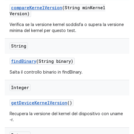
compare
Kernel
Version
(String min
Kernel
Version)
Verifica se la versione kernel soddisfa o supera la versione
minima del kernel per questo test.
String
find
Binary
(String binary)
Salta il controllo binario in findBinary.
Integer
get
Device
Kernel
Version
()
Recupera la versione del kernel del dispositivo con uname
-r.