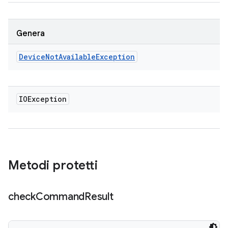
Genera
Device
Not
Available
Exception
IOException
Metodi protetti
check
Command
Result