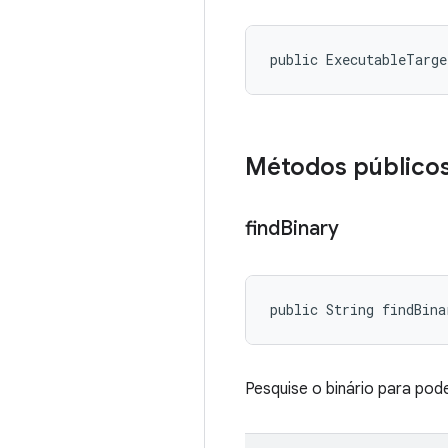
public ExecutableTarg
Métodos público
find
Binary
public String findBina
Pesquise o binário para pod