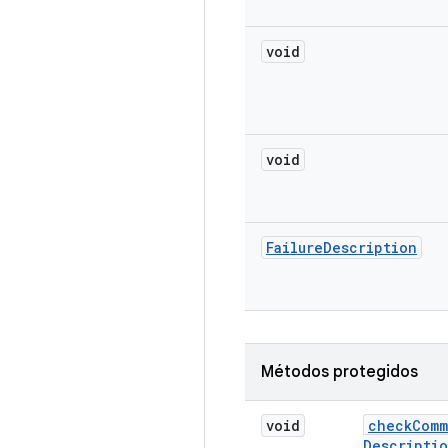
void
void
Failure
Description
Métodos protegidos
void
check
Comm
Descripti