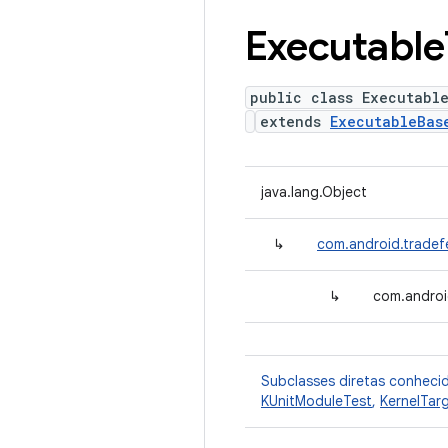
Executable
public class Executabl
extends
ExecutableBas
java.lang.Object
↳
com.android.tradef
↳
com.androi
Subclasses diretas conheci
KUnitModuleTest
,
KernelTar