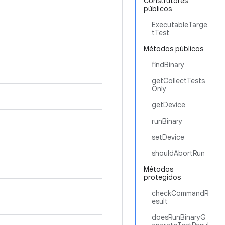
Construtores
públicos
ExecutableTarge
tTest
Métodos públicos
findBinary
getCollectTests
Only
getDevice
runBinary
setDevice
shouldAbortRun
Métodos
protegidos
checkCommandR
esult
doesRunBinaryG