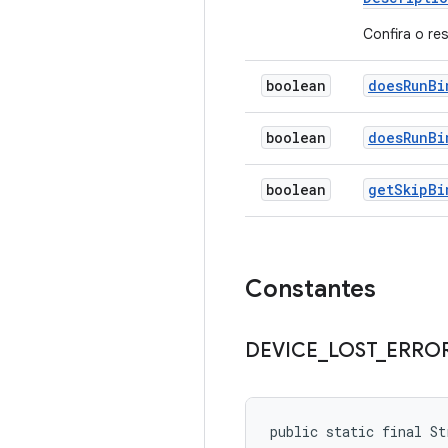
Confira o re
boolean
does
Run
Bi
boolean
does
Run
Bi
boolean
get
Skip
Bi
Constantes
DEVICE
_
LOST
_
ERRO
public static final St