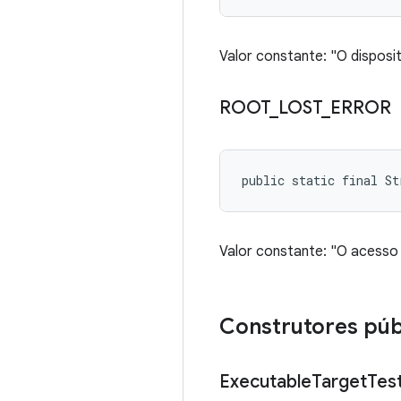
Valor constante: "O disposi
ROOT
_
LOST
_
ERROR
public static final S
Valor constante: "O acesso
Construtores púb
Executable
Target
Tes