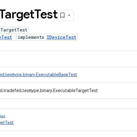
Target
Test
eTargetTest
eTest
implements
IDeviceTest
ed.testtype.binary.ExecutableBaseTest
d.tradefed.testtype.binary.ExecutableTargetTest
das
getTest