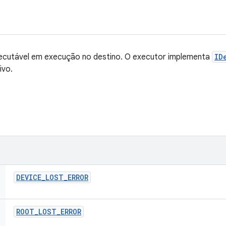
ecutável em execução no destino. O executor implementa
ID
ivo.
DEVICE
_
LOST
_
ERROR
ROOT
_
LOST
_
ERROR