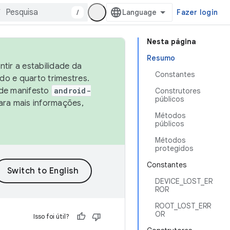
/
Fazer login
Nesta página
Resumo
tir a estabilidade da
Constantes
o e quarto trimestres.
 de manifesto
android-
Construtores
públicos
ara mais informações,
Métodos
públicos
Métodos
protegidos
Constantes
DEVICE_LOST_ER
ROR
ROOT_LOST_ERR
OR
Isso foi útil?