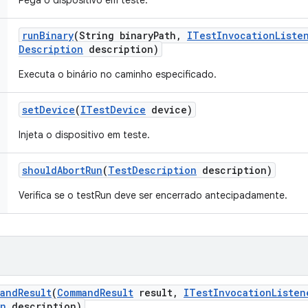
Pega o dispositivo em teste.
run
Binary
(String binary
Path
,
ITest
Invocation
Liste
Description
description)
Executa o binário no caminho especificado.
set
Device
(
ITest
Device
device)
Injeta o dispositivo em teste.
should
Abort
Run
(
Test
Description
description)
Verifica se o testRun deve ser encerrado antecipadamente.
and
Result
(
Command
Result
result
,
ITest
Invocation
Listen
on
description)