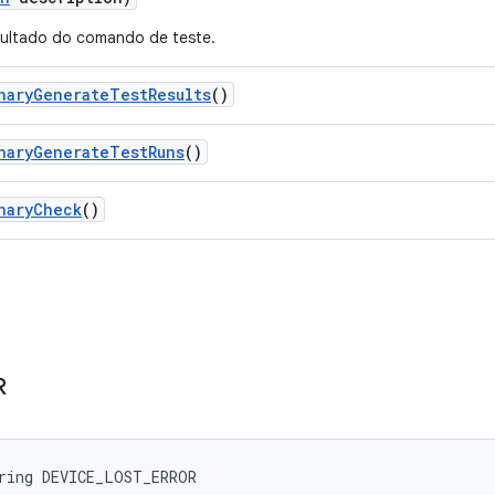
sultado do comando de teste.
nary
Generate
Test
Results
()
nary
Generate
Test
Runs
()
nary
Check
()
R
ring DEVICE_LOST_ERROR