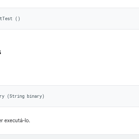
etTest ()
s
ry (String binary)
er executá-lo.