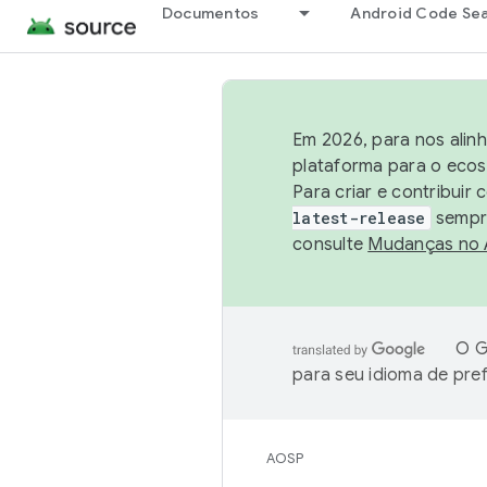
Documentos
Android Code Se
Em 2026, para nos alin
plataforma para o ecos
Para criar e contribuir
latest-release
sempre
consulte
Mudanças no
O G
para seu idioma de pre
AOSP