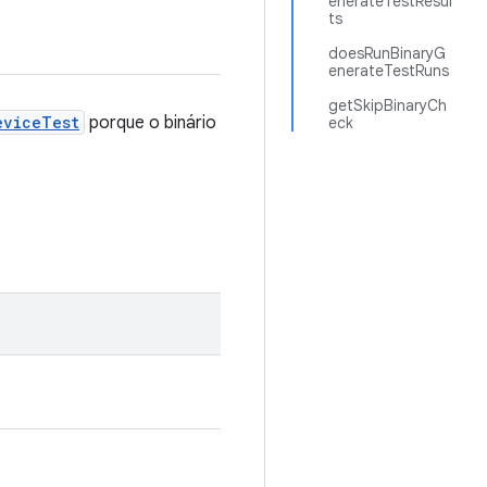
enerateTestResul
ts
doesRunBinaryG
enerateTestRuns
getSkipBinaryCh
eviceTest
porque o binário
eck