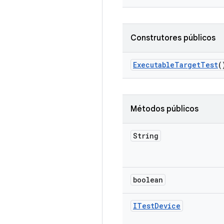
Construtores públicos
Executable
Target
Test
(
Métodos públicos
String
boolean
ITest
Device