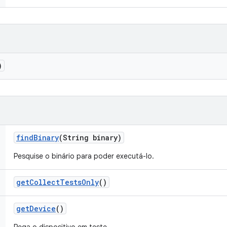
)
find
Binary
(String binary)
Pesquise o binário para poder executá-lo.
get
Collect
Tests
Only
()
get
Device
()