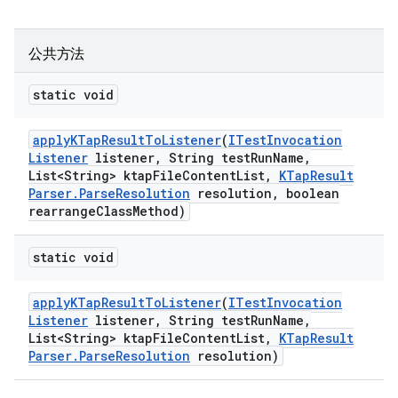
公共方法
static void
apply
KTap
Result
To
Listener
(
ITest
Invocation
Listener
listener
,
String test
Run
Name
,
List<String> ktap
File
Content
List
,
KTap
Result
Parser
.
Parse
Resolution
resolution
,
boolean
rearrange
Class
Method)
static void
apply
KTap
Result
To
Listener
(
ITest
Invocation
Listener
listener
,
String test
Run
Name
,
List<String> ktap
File
Content
List
,
KTap
Result
Parser
.
Parse
Resolution
resolution)