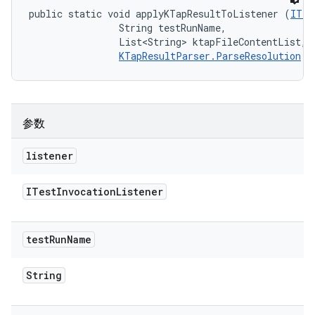
public static void applyKTapResultToListener (
ITes
                String testRunName, 

                List<String> ktapFileContentList, 

KTapResultParser.ParseResolution
 r
参数
listener
ITest
Invocation
Listener
test
Run
Name
String