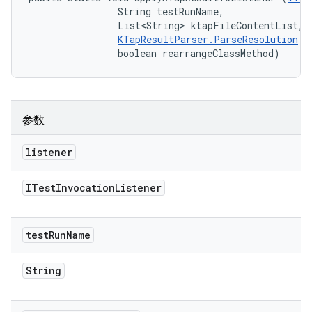
                String testRunName, 

                List<String> ktapFileContentList, 

KTapResultParser.ParseResolution
 r
                boolean rearrangeClassMethod)
参数
listener
ITest
Invocation
Listener
test
Run
Name
String