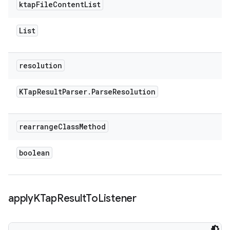
ktap
File
Content
List
List
resolution
KTap
Result
Parser
.
Parse
Resolution
rearrange
Class
Method
boolean
apply
KTap
Result
To
Listener