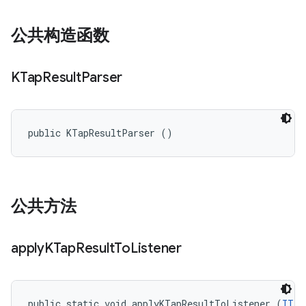
公共构造函数
KTap
Result
Parser
public KTapResultParser ()
公共方法
apply
KTap
Result
To
Listener
public static void applyKTapResultToListener (
ITes