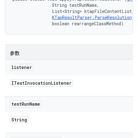
                String testRunName, 

                List<String> ktapFileContentList, 

KTapResultParser.ParseResolution
 r
                boolean rearrangeClassMethod)
参数
listener
ITest
Invocation
Listener
test
Run
Name
String