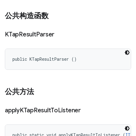
公共构造函数
KTap
Result
Parser
public KTapResultParser ()
公共方法
apply
KTap
Result
To
Listener
public static void applyKTapResultToListener (
ITes