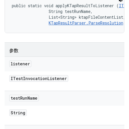
public static void applyKTapResultToListener (
ITes
                String testRunName, 

                List<String> ktapFileContentList, 

KTapResultParser.ParseResolution
 r
参数
listener
ITest
Invocation
Listener
test
Run
Name
String