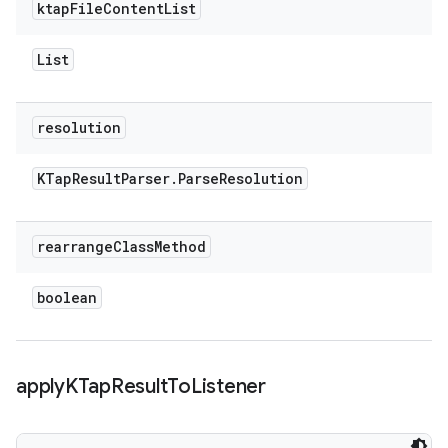
ktap
File
Content
List
List
resolution
KTap
Result
Parser
.
Parse
Resolution
rearrange
Class
Method
boolean
apply
KTap
Result
To
Listener