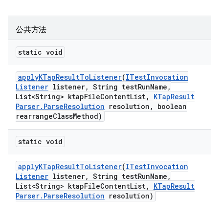
公共方法
static void
apply
KTap
Result
To
Listener
(
ITest
Invocation
Listener
listener
,
String test
Run
Name
,
List<String> ktap
File
Content
List
,
KTap
Result
Parser
.
Parse
Resolution
resolution
,
boolean
rearrange
Class
Method)
static void
apply
KTap
Result
To
Listener
(
ITest
Invocation
Listener
listener
,
String test
Run
Name
,
List<String> ktap
File
Content
List
,
KTap
Result
Parser
.
Parse
Resolution
resolution)