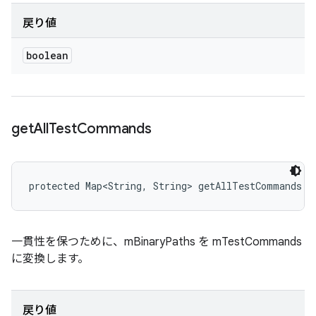
戻り値
boolean
get
All
Test
Commands
protected Map<String, String> getAllTestCommands (
一貫性を保つために、mBinaryPaths を mTestCommands
に変換します。
戻り値