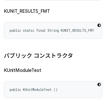
KUNIT
_
RESULTS
_
FMT
public static final String KUNIT_RESULTS_FMT
パブリック コンストラクタ
KUnit
Module
Test
public KUnitModuleTest ()