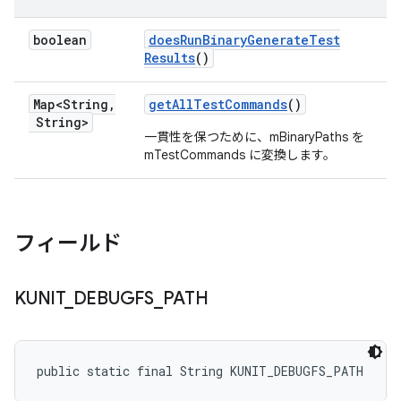
boolean
does
Run
Binary
Generate
Test
Results
()
Map<String
,
get
All
Test
Commands
()
String>
一貫性を保つために、mBinaryPaths を
mTestCommands に変換します。
フィールド
KUNIT
_
DEBUGFS
_
PATH
public static final String KUNIT_DEBUGFS_PATH