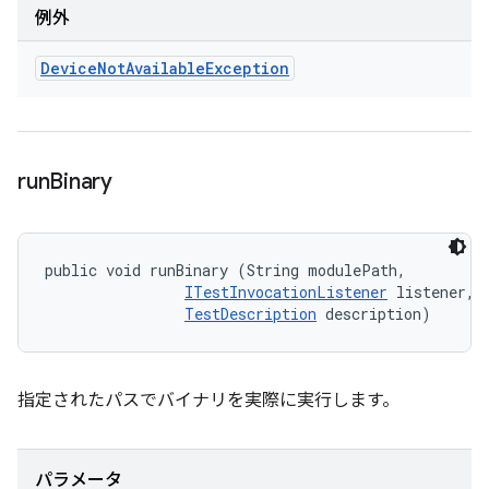
例外
Device
Not
Available
Exception
run
Binary
public void runBinary (String modulePath, 

ITestInvocationListener
 listener, 

TestDescription
 description)
指定されたパスでバイナリを実際に実行します。
パラメータ