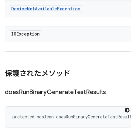
Device
Not
Available
Exception
IOException
保護されたメソッド
does
Run
Binary
Generate
Test
Results
protected boolean doesRunBinaryGenerateTestResults