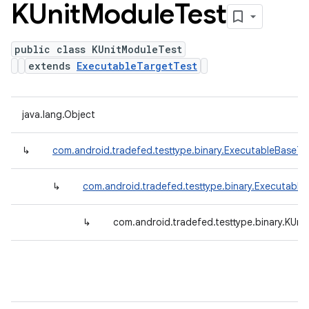
KUnit
Module
Test
public class KUnitModuleTest
extends
ExecutableTargetTest
java.lang.Object
↳
com.android.tradefed.testtype.binary.ExecutableBaseTe
↳
com.android.tradefed.testtype.binary.Executable
↳
com.android.tradefed.testtype.binary.KUni