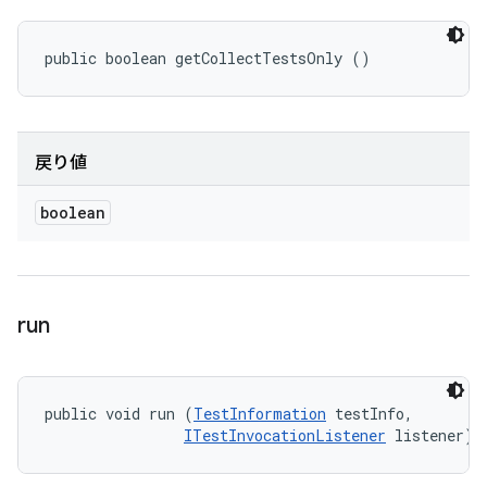
public boolean getCollectTestsOnly ()
戻り値
boolean
run
public void run (
TestInformation
 testInfo, 

ITestInvocationListener
 listener)