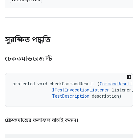
সুরক্ষিত পদ্ধতি
চেককমান্ডরেজাল্ট
protected void checkCommandResult (
CommandResult
 r
ITestInvocationListener
 listener, 

TestDescription
 description)
টেস্ট কমান্ডের ফলাফল যাচাই করুন।