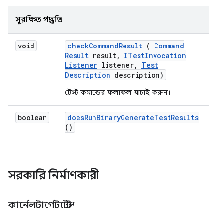
সুরক্ষিত পদ্ধতি
void
check
Command
Result
(
Command
Result
result
,
ITest
Invocation
Listener
listener
,
Test
Description
description)
টেস্ট কমান্ডের ফলাফল যাচাই করুন।
boolean
does
Run
Binary
Generate
Test
Results
()
সরকারি নির্মাণকারী
কার্নেলটার্গেটটেস্ট