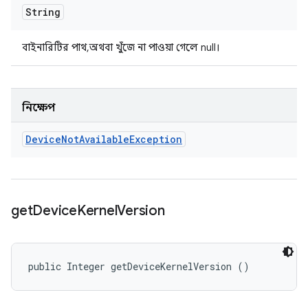
String
বাইনারিটির পাথ, অথবা খুঁজে না পাওয়া গেলে null।
নিক্ষেপ
Device
Not
Available
Exception
get
Device
Kernel
Version
public Integer getDeviceKernelVersion ()