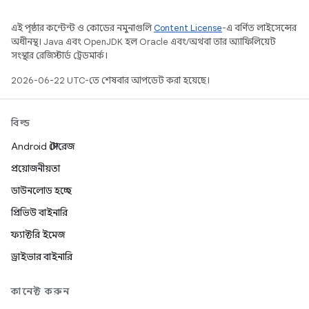
এই পৃষ্ঠার কন্টেন্ট ও কোডের নমুনাগুলি
Content License
-এ বর্ণিত লাইসেন্সের
অধীনস্থ। Java এবং OpenJDK হল Oracle এবং/অথবা তার অ্যাফিলিয়েট
সংস্থার রেজিস্টার্ড ট্রেডমার্ক।
2026-06-22 UTC-তে শেষবার আপডেট করা হয়েছে।
বিল্ড
Android স্টোরেজ
প্রয়োজনীয়তা
ডাউনলোড হচ্ছে
প্রিভিউ বাইনারি
ফ্যাক্টরি ইমেজ
ড্রাইভার বাইনারি
কানেক্ট করুন