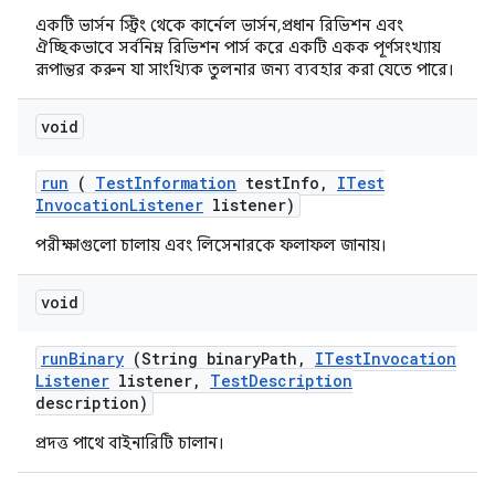
একটি ভার্সন স্ট্রিং থেকে কার্নেল ভার্সন, প্রধান রিভিশন এবং
ঐচ্ছিকভাবে সর্বনিম্ন রিভিশন পার্স করে একটি একক পূর্ণসংখ্যায়
রূপান্তর করুন যা সাংখ্যিক তুলনার জন্য ব্যবহার করা যেতে পারে।
void
run
(
Test
Information
test
Info
,
ITest
Invocation
Listener
listener)
পরীক্ষাগুলো চালায় এবং লিসেনারকে ফলাফল জানায়।
void
run
Binary
(String binary
Path
,
ITest
Invocation
Listener
listener
,
Test
Description
description)
প্রদত্ত পাথে বাইনারিটি চালান।