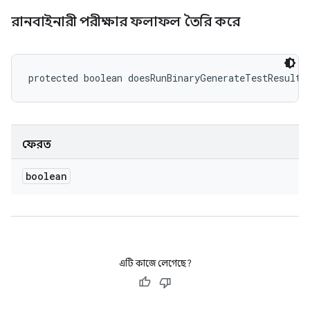
রানবাইনারী পরীক্ষার ফলাফল তৈরি করে
protected boolean doesRunBinaryGenerateTestResults
ফেরত
boolean
এটি কাজে লেগেছে?