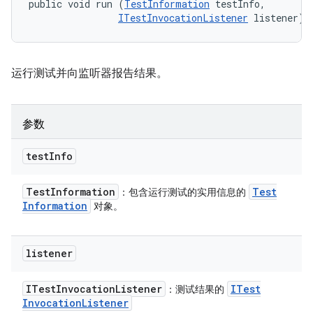
public void run (
TestInformation
 testInfo, 

ITestInvocationListener
 listener)
运行测试并向监听器报告结果。
参数
test
Info
Test
Information
Test
：包含运行测试的实用信息的
Information
对象。
listener
ITest
Invocation
Listener
ITest
：测试结果的
Invocation
Listener