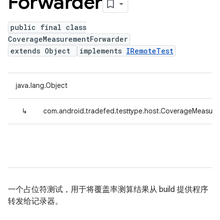
Forwarder
public final class
CoverageMeasurementForwarder
extends Object
implements
IRemoteTest
java.lang.Object
↳
com.android.tradefed.testtype.host.CoverageMeasur
一个占位符测试，用于将覆盖率测算结果从 build 提供程序
转发给记录器。