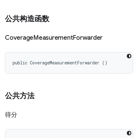
公共构造函数
Coverage
Measurement
Forwarder
public CoverageMeasurementForwarder ()
公共方法
得分