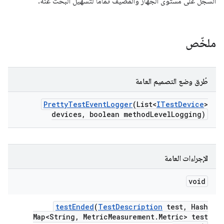
السجلّ على مستوى الجهاز والمضيف تمامًا لتسهيل البحث عنه.
ملخّص
طُرق وضع التصميم العامة
Pretty
Test
Event
Logger
(List<
ITest
Device
>
devices
,
boolean method
Level
Logging)
الإجراءات العامة
void
test
Ended
(
Test
Description
test
,
Hash
Map<String
,
Metric
Measurement
.
Metric> test