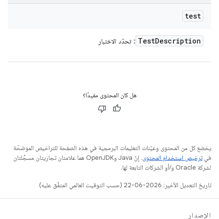
test
Test
Description
: تحدّد الاختبار
هل كان المحتوى مفيدًا؟
يخضع كل من المحتوى وعيّنات التعليمات البرمجية في هذه الصفحة للتراخيص الموضحّة
في
ترخيص استخدام المحتوى
. إنّ Java وOpenJDK هما علامتان تجاريتان مسجَّلتان
لشركة Oracle و/أو الشركات التابعة لها.
تاريخ التعديل الأخير: 2026-06-22 (حسب التوقيت العالمي المتفَّق عليه)
الإصدار