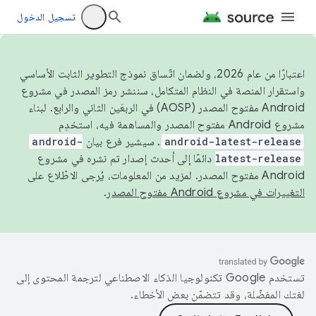
تسجيل الدخول
اعتبارًا من عام 2026، ولضمان اتّساق نموذج التطوير الثابت الأساسي
واستقرار المنصة في النظام المتكامل، سننشر رمز المصدر في مشروع
Android مفتوح المصدر (AOSP) في الربعَين الثاني والرابع. لبناء
مشروع Android مفتوح المصدر والمساهمة فيه، استخدِم
android-latest-release
. سيشير فرع بيان
android-
latest-release
دائمًا إلى أحدث إصدار تم نشره في مشروع
Android مفتوح المصدر. لمزيد من المعلومات، يُرجى الاطّلاع على
التغييرات في مشروع Android مفتوح المصدر
.
تستخدم Google تكنولوجيا الذكاء الاصطناعي لترجمة المحتوى إلى
لغتك المفضّلة، وقد تتضمّن بعض الأخطاء.