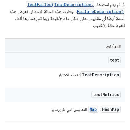
إذا لم يتم استدعاء
testFailed(TestDescription,
FailureDescription)
، اجتازت هذه الحالة الاختبار. تعرض هذه
السمة أيضًا أي مقاييس على شكل مفتاح/قيمة ربما تم إصدارها أثناء
تنفيذ حالة الاختبار.
المعلَمات
test
Test
Description
: تحدّد الاختبار
test
Metrics
Map
Hash
Map
:
للمقاييس التي تمّ إرسالها