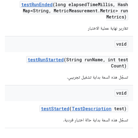
test
Run
Ended
(long elapsed
Time
Millis
,
Hash
Map<String
,
Metric
Measurement
.
Metric> run
Metrics)
تقارير نهاية عملية الاختبار
void
test
Run
Started
(String run
Name
,
int test
Count)
تسجّل هذه السمة بداية تشغيل تجريبي.
void
test
Started
(
Test
Description
test)
تسجّل هذه السمة بداية حالة اختبار فردية.