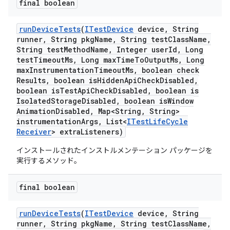
final boolean
run
Device
Tests
(
ITest
Device
device
,
String
runner
,
String pkg
Name
,
String test
Class
Name
,
String test
Method
Name
,
Integer user
Id
,
Long
test
Timeout
Ms
,
Long max
Time
To
Output
Ms
,
Long
max
Instrumentation
Timeout
Ms
,
boolean check
Results
,
boolean is
Hidden
Api
Check
Disabled
,
boolean is
Test
Api
Check
Disabled
,
boolean is
Isolated
Storage
Disabled
,
boolean is
Window
Animation
Disabled
,
Map<String
,
String>
instrumentation
Args
,
List<
ITest
Life
Cycle
Receiver
> extra
Listeners)
インストールされたインストルメンテーション パッケージを
実行するメソッド。
final boolean
run
Device
Tests
(
ITest
Device
device
,
String
runner
,
String pkg
Name
,
String test
Class
Name
,