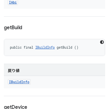
IAbi
get
Build
public final 
IBuildInfo
 getBuild ()
戻り値
IBuild
Info
get
Device