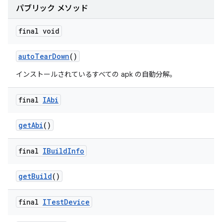
パブリック メソッド
final void
auto
Tear
Down
()
インストールされているすべての apk の自動分解。
final
IAbi
get
Abi
()
final
IBuild
Info
get
Build
()
final
ITest
Device