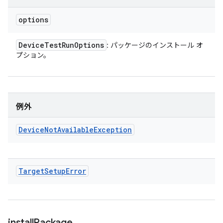
options
Device
Test
Run
Options
: パッケージのインストール オ
プション。
例外
Device
Not
Available
Exception
Target
Setup
Error
install
Package