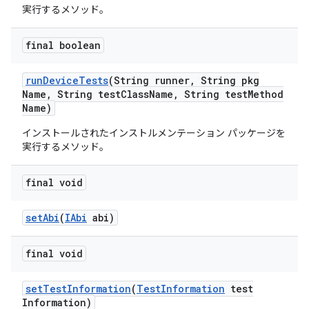
実行するメソッド。
final boolean
run
Device
Tests
(String runner
,
String pkg
Name
,
String test
Class
Name
,
String test
Method
Name)
インストールされたインストルメンテーション パッケージを
実行するメソッド。
final void
set
Abi
(
IAbi
abi)
final void
set
Test
Information
(
Test
Information
test
Information)