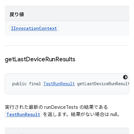
戻り値
IInvocation
Context
get
Last
Device
Run
Results
public final 
TestRunResult
 getLastDeviceRunResults
実行された最新の runDeviceTests の結果である
TestRunResult
を返します。結果がない場合は null。