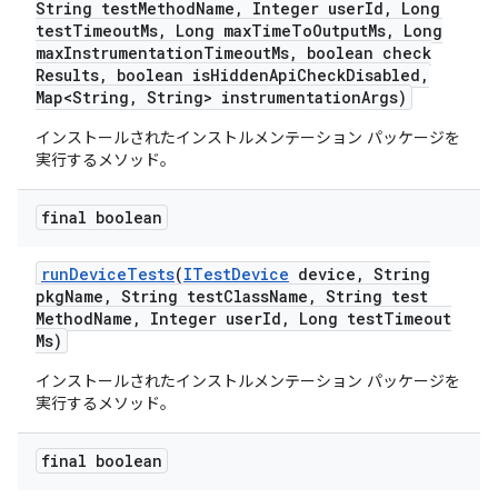
String test
Method
Name
,
Integer user
Id
,
Long
test
Timeout
Ms
,
Long max
Time
To
Output
Ms
,
Long
max
Instrumentation
Timeout
Ms
,
boolean check
Results
,
boolean is
Hidden
Api
Check
Disabled
,
Map<String
,
String> instrumentation
Args)
インストールされたインストルメンテーション パッケージを
実行するメソッド。
final boolean
run
Device
Tests
(
ITest
Device
device
,
String
pkg
Name
,
String test
Class
Name
,
String test
Method
Name
,
Integer user
Id
,
Long test
Timeout
Ms)
インストールされたインストルメンテーション パッケージを
実行するメソッド。
final boolean