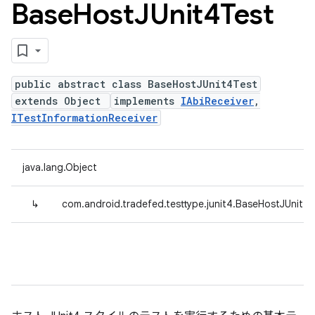
Base
Host
JUnit4Test
public abstract class BaseHostJUnit4Test
extends Object
implements
IAbiReceiver
,
ITestInformationReceiver
java.lang.Object
↳
com.android.tradefed.testtype.junit4.BaseHostJUnit4