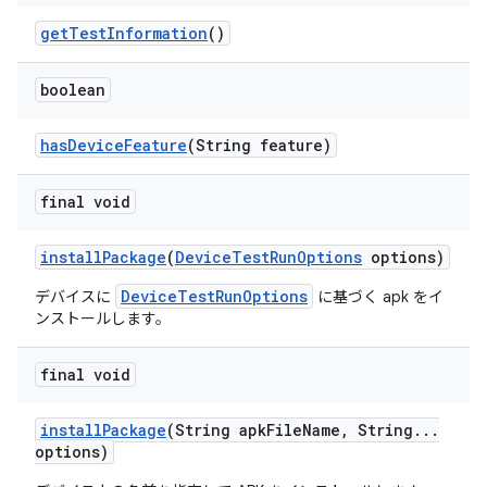
get
Test
Information
()
boolean
has
Device
Feature
(String feature)
final void
install
Package
(
Device
Test
Run
Options
options)
DeviceTestRunOptions
デバイスに
に基づく apk をイ
ンストールします。
final void
install
Package
(String apk
File
Name
,
String
.
.
.
options)