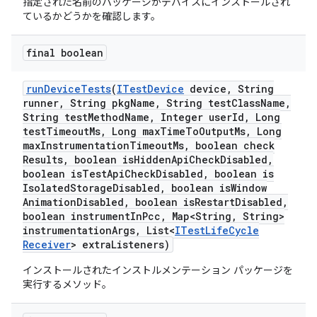
指定された名前のパッケージがデバイスにインストールされ
ているかどうかを確認します。
final boolean
run
Device
Tests
(
ITest
Device
device
,
String
runner
,
String pkg
Name
,
String test
Class
Name
,
String test
Method
Name
,
Integer user
Id
,
Long
test
Timeout
Ms
,
Long max
Time
To
Output
Ms
,
Long
max
Instrumentation
Timeout
Ms
,
boolean check
Results
,
boolean is
Hidden
Api
Check
Disabled
,
boolean is
Test
Api
Check
Disabled
,
boolean is
Isolated
Storage
Disabled
,
boolean is
Window
Animation
Disabled
,
boolean is
Restart
Disabled
,
boolean instrument
In
Pcc
,
Map<String
,
String>
instrumentation
Args
,
List<
ITest
Life
Cycle
Receiver
> extra
Listeners)
インストールされたインストルメンテーション パッケージを
実行するメソッド。