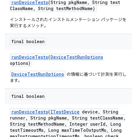
run
Device
Tests
(String pkg
Name
,
String test
Class
Name
,
String test
Method
Name)
インストールされたインストルメンテーション パッケージを
実行するメソッド。
final boolean
run
Device
Tests
(
Device
Test
Run
Options
options)
DeviceTestRunOptions
の情報に基づいて計測を実行し
ます。
final boolean
run
Device
Tests
(
ITest
Device
device
,
String
runner
,
String pkg
Name
,
String test
Class
Name
,
String test
Method
Name
,
Integer user
Id
,
Long
test
Timeout
Ms
,
Long max
Time
To
Output
Ms
,
Long
max
Instrumentation
Timeout
Ms
,
boolean check