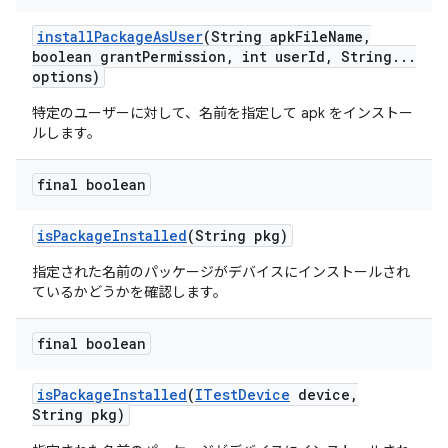
install
Package
As
User
(String apk
File
Name
,
boolean grant
Permission
,
int user
Id
,
String
.
.
.
options)
特定のユーザーに対して、名前を指定して apk をインストー
ルします。
final boolean
is
Package
Installed
(String pkg)
指定された名前のパッケージがデバイスにインストールされ
ているかどうかを確認します。
final boolean
is
Package
Installed
(
ITest
Device
device
,
String pkg)