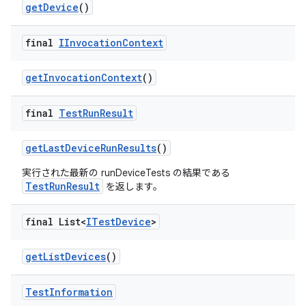
get
Device
()
final
IInvocation
Context
get
Invocation
Context
()
final
Test
Run
Result
get
Last
Device
Run
Results
()
実行された最新の runDeviceTests の結果である
TestRunResult
を返します。
final List<
ITest
Device
>
get
List
Devices
()
Test
Information