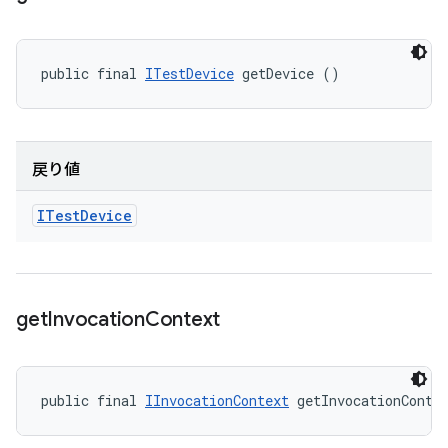
public final 
ITestDevice
 getDevice ()
戻り値
ITest
Device
get
Invocation
Context
public final 
IInvocationContext
 getInvocationConte