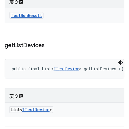
戻り値
Test
Run
Result
get
List
Devices
public final List<
ITestDevice
> getListDevices ()
戻り値
List<
ITest
Device
>