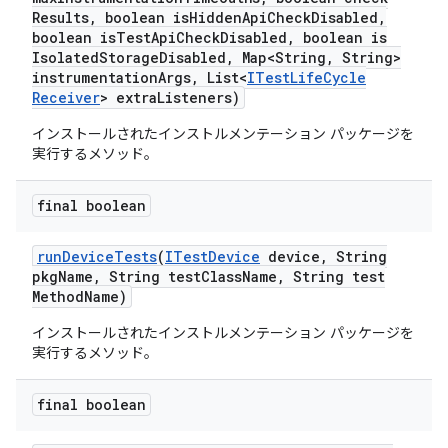
Results
,
boolean is
Hidden
Api
Check
Disabled
,
boolean is
Test
Api
Check
Disabled
,
boolean is
Isolated
Storage
Disabled
,
Map<String
,
String>
instrumentation
Args
,
List<
ITest
Life
Cycle
Receiver
> extra
Listeners)
インストールされたインストルメンテーション パッケージを
実行するメソッド。
final boolean
run
Device
Tests
(
ITest
Device
device
,
String
pkg
Name
,
String test
Class
Name
,
String test
Method
Name)
インストールされたインストルメンテーション パッケージを
実行するメソッド。
final boolean