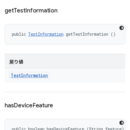
get
Test
Information
public 
TestInformation
 getTestInformation ()
戻り値
Test
Information
has
Device
Feature
public boolean hasDeviceFeature (String feature)