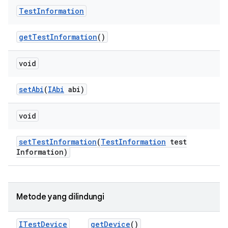
Test
Information
get
Test
Information
()
void
set
Abi
(
IAbi
abi)
void
set
Test
Information
(
Test
Information
test
Information)
Metode yang dilindungi
ITest
Device
get
Device
()