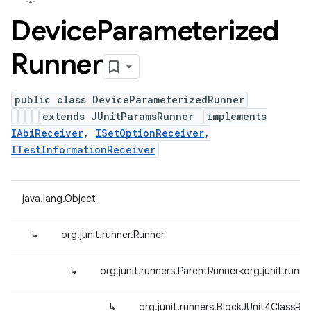
Device
Parameterized
Runner
public class DeviceParameterizedRunner
extends JUnitParamsRunner
implements
IAbiReceiver
,
ISetOptionReceiver
,
ITestInformationReceiver
java.lang.Object
↳
org.junit.runner.Runner
↳
org.junit.runners.ParentRunner<org.junit.ru
↳
org.junit.runners.BlockJUnit4ClassRu