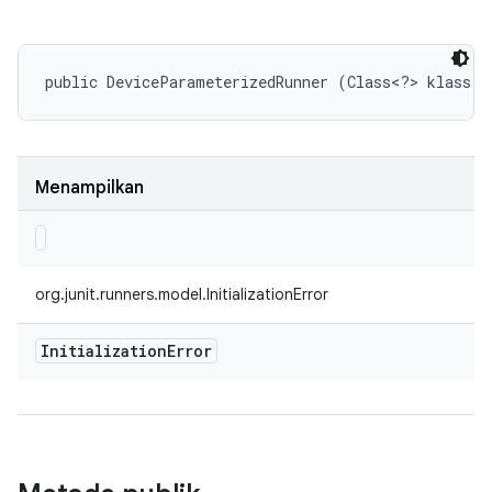
public DeviceParameterizedRunner (Class<?> klass)
Menampilkan
org.junit.runners.model.InitializationError
Initialization
Error