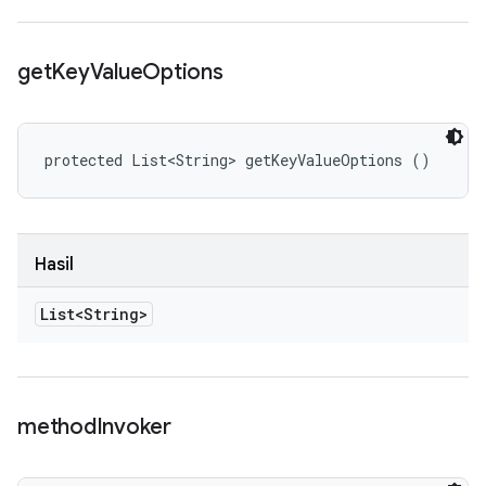
get
Key
Value
Options
protected List<String> getKeyValueOptions ()
Hasil
List<String>
method
Invoker