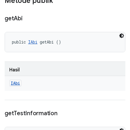
Metode publik
get
Abi
public 
IAbi
 getAbi ()
Hasil
IAbi
get
Test
Information