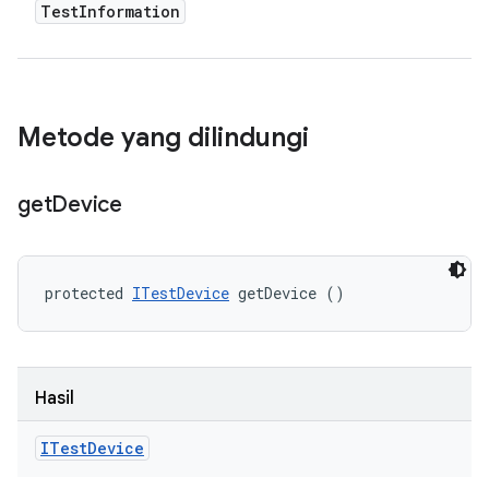
Test
Information
Metode yang dilindungi
get
Device
protected 
ITestDevice
 getDevice ()
Hasil
ITest
Device