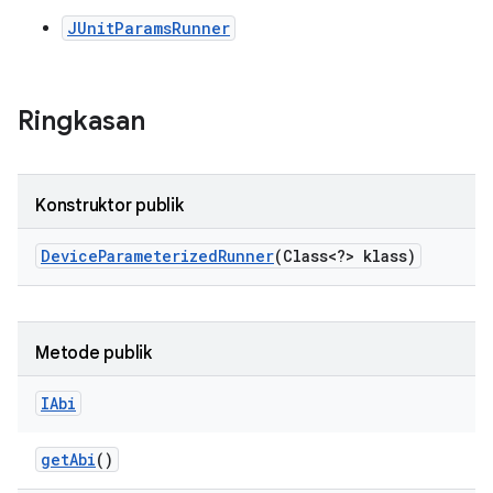
JUnitParamsRunner
Ringkasan
Konstruktor publik
Device
Parameterized
Runner
(Class<?> klass)
Metode publik
IAbi
get
Abi
()