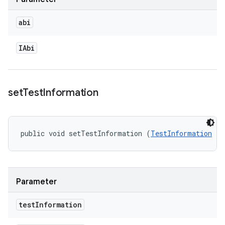
abi
IAbi
set
Test
Information
public void setTestInformation (
TestInformation
 te
Parameter
test
Information