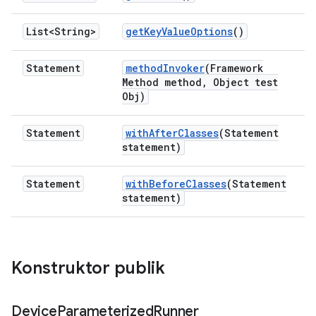
List<String>
get
Key
Value
Options
()
Statement
method
Invoker
(Framework
Method method
,
Object test
Obj)
Statement
with
After
Classes
(Statement
statement)
Statement
with
Before
Classes
(Statement
statement)
Konstruktor publik
Device
Parameterized
Runner