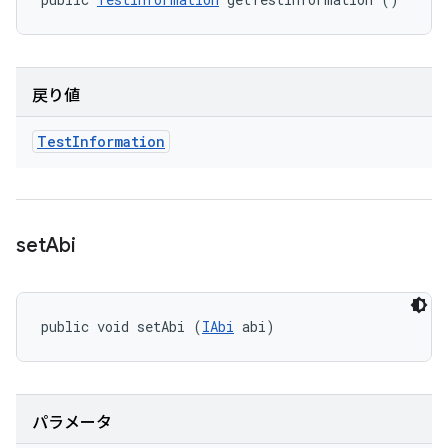
戻り値
Test
Information
set
Abi
public void setAbi (
IAbi
 abi)
パラメータ