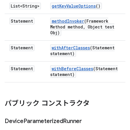
List<String>
get
Key
Value
Options
()
Statement
method
Invoker
(Framework
Method method
,
Object test
Obj)
Statement
with
After
Classes
(Statement
statement)
Statement
with
Before
Classes
(Statement
statement)
パブリック コンストラクタ
Device
Parameterized
Runner