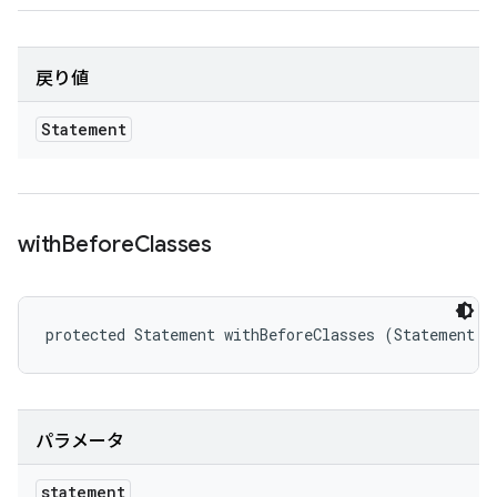
戻り値
Statement
with
Before
Classes
protected Statement withBeforeClasses (Statement s
パラメータ
statement