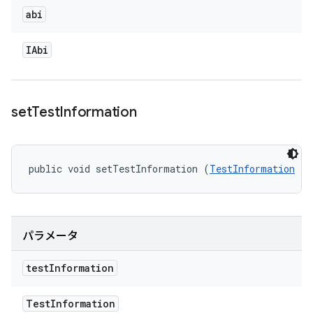
abi
IAbi
set
Test
Information
public void setTestInformation (
TestInformation
 te
パラメータ
test
Information
Test
Information