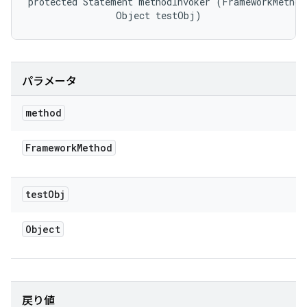
protected Statement methodInvoker (FrameworkMethod 
                Object testObj)
パラメータ
method
Framework
Method
test
Obj
Object
戻り値