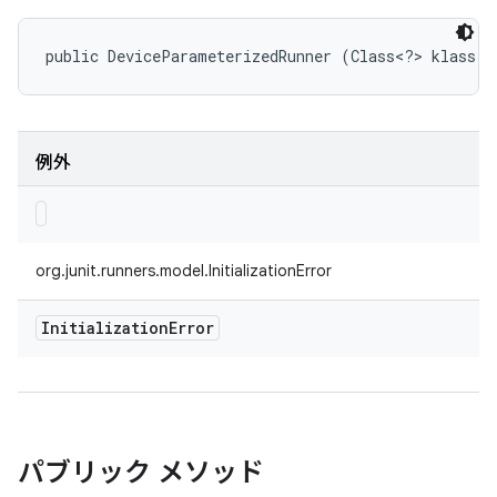
public DeviceParameterizedRunner (Class<?> klass)
例外
org.junit.runners.model.InitializationError
Initialization
Error
パブリック メソッド