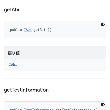
get
Abi
public 
IAbi
 getAbi ()
戻り値
IAbi
get
Test
Information
public 
TestInformation
 getTestInformation ()