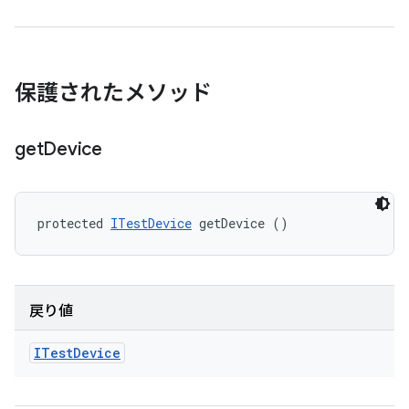
保護されたメソッド
get
Device
protected 
ITestDevice
 getDevice ()
戻り値
ITest
Device