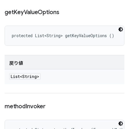
get
Key
Value
Options
protected List<String> getKeyValueOptions ()
戻り値
List<String>
method
Invoker