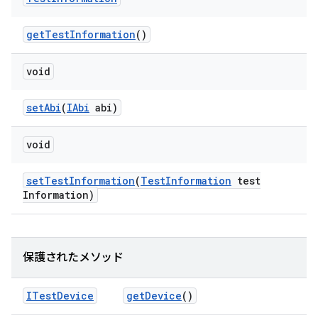
get
Test
Information
()
void
set
Abi
(
IAbi
abi)
void
set
Test
Information
(
Test
Information
test
Information)
保護されたメソッド
ITest
Device
get
Device
()