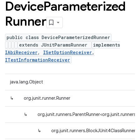
Device
Parameterized
Runner
public class DeviceParameterizedRunner
extends JUnitParamsRunner
implements
IAbiReceiver
,
ISetOptionReceiver
,
ITestInformationReceiver
java.lang.Object
↳
org.junit.runner.Runner
↳
org.junit.runners.ParentRunner<org.junit.runner
↳
org.junit.runners.BlockJUnit4ClassRunner