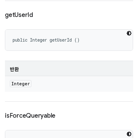
get
User
Id
public Integer getUserId ()
반환
Integer
is
Force
Queryable