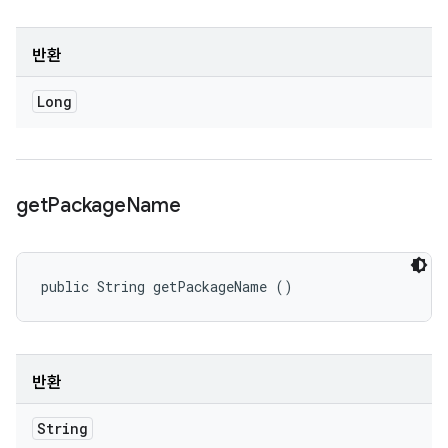
반환
Long
get
Package
Name
public String getPackageName ()
반환
String