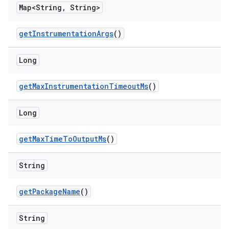
Map<String
,
String>
get
Instrumentation
Args
()
Long
get
Max
Instrumentation
Timeout
Ms
()
Long
get
Max
Time
To
Output
Ms
()
String
get
Package
Name
()
String