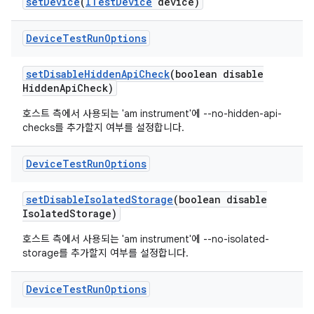
set
Device
(
ITest
Device
device)
Device
Test
Run
Options
set
Disable
Hidden
Api
Check
(boolean disable
Hidden
Api
Check)
호스트 측에서 사용되는 'am instrument'에 --no-hidden-api-
checks를 추가할지 여부를 설정합니다.
Device
Test
Run
Options
set
Disable
Isolated
Storage
(boolean disable
Isolated
Storage)
호스트 측에서 사용되는 'am instrument'에 --no-isolated-
storage를 추가할지 여부를 설정합니다.
Device
Test
Run
Options