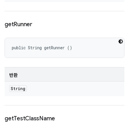
get
Runner
public String getRunner ()
반환
String
get
Test
Class
Name