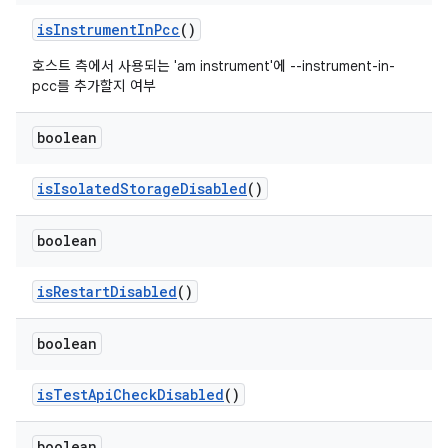
is
Instrument
In
Pcc
()
호스트 측에서 사용되는 'am instrument'에 --instrument-in-
pcc를 추가할지 여부
boolean
is
Isolated
Storage
Disabled
()
boolean
is
Restart
Disabled
()
boolean
is
Test
Api
Check
Disabled
()
boolean