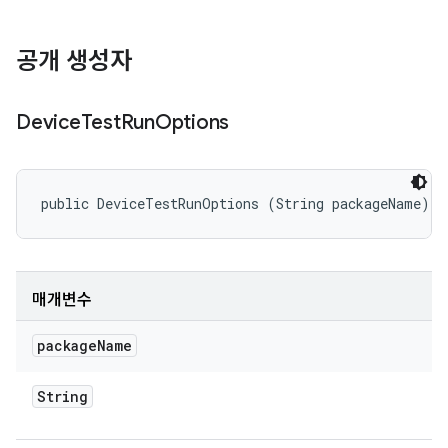
공개 생성자
Device
Test
Run
Options
public DeviceTestRunOptions (String packageName)
매개변수
package
Name
String