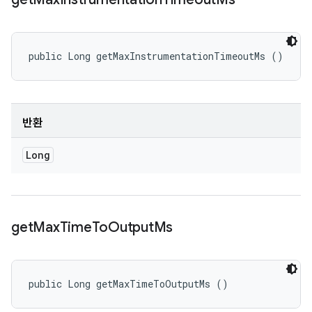
public Long getMaxInstrumentationTimeoutMs ()
반환
Long
get
Max
Time
To
Output
Ms
public Long getMaxTimeToOutputMs ()