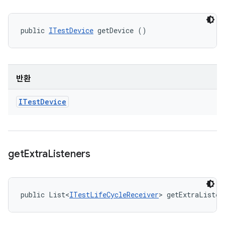
public 
ITestDevice
 getDevice ()
반환
ITest
Device
get
Extra
Listeners
public List<
ITestLifeCycleReceiver
> getExtraListen