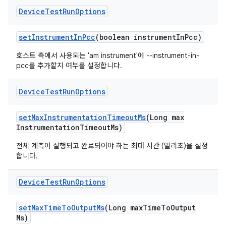
Device
Test
Run
Options
set
Instrument
In
Pcc
(boolean instrument
In
Pcc)
호스트 측에서 사용되는 'am instrument'에 --instrument-in-
pcc를 추가할지 여부를 설정합니다.
Device
Test
Run
Options
set
Max
Instrumentation
Timeout
Ms
(Long max
Instrumentation
Timeout
Ms)
전체 계측이 실행되고 완료되어야 하는 최대 시간 (밀리초)을 설정
합니다.
Device
Test
Run
Options
set
Max
Time
To
Output
Ms
(Long max
Time
To
Output
Ms)