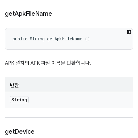
get
Apk
File
Name
public String getApkFileName ()
APK 설치의 APK 파일 이름을 반환합니다.
반환
String
get
Device