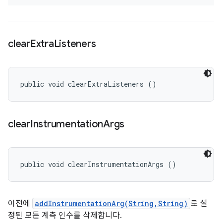
clear
Extra
Listeners
public void clearExtraListeners ()
clear
Instrumentation
Args
public void clearInstrumentationArgs ()
이전에
addInstrumentationArg(String,String)
로 설
정된 모든 계측 인수를 삭제합니다.