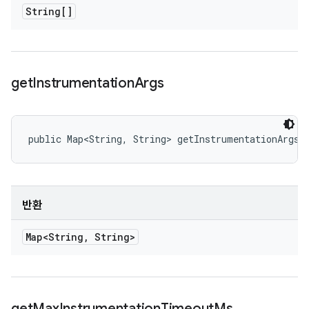
String[]
get
Instrumentation
Args
public Map<String, String> getInstrumentationArgs 
반환
Map<String
,
String>
get
Max
Instrumentation
Timeout
Ms