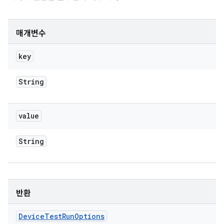
매개변수
key
String
value
String
반환
Device
Test
Run
Options