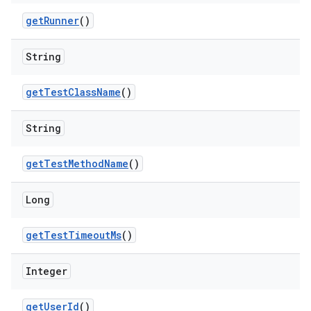
get
Runner
()
String
get
Test
Class
Name
()
String
get
Test
Method
Name
()
Long
get
Test
Timeout
Ms
()
Integer
get
User
Id
()