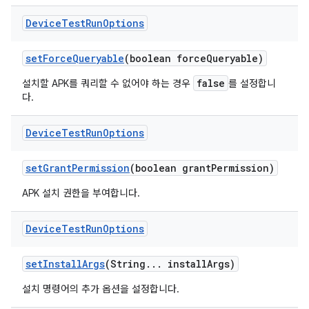
Device
Test
Run
Options
set
Force
Queryable
(boolean force
Queryable)
false
설치할 APK를 쿼리할 수 없어야 하는 경우
를 설정합니
다.
Device
Test
Run
Options
set
Grant
Permission
(boolean grant
Permission)
APK 설치 권한을 부여합니다.
Device
Test
Run
Options
set
Install
Args
(String
.
.
.
install
Args)
설치 명령어의 추가 옵션을 설정합니다.