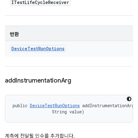
ITest
Life
Cycle
Receiver
반환
Device
Test
Run
Options
add
Instrumentation
Arg
public 
DeviceTestRunOptions
 addInstrumentationArg (
                String value)
계측에 전달될 인수를 추가합니다.