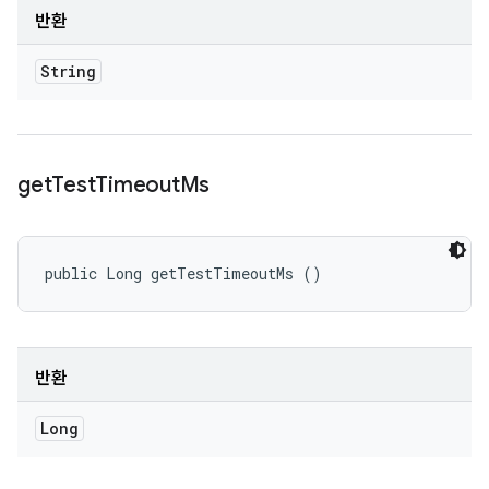
반환
String
get
Test
Timeout
Ms
public Long getTestTimeoutMs ()
반환
Long