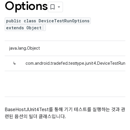
Options
public class DeviceTestRunOptions
extends Object
java.lang.Object
↳
com.android.tradefed.testtype.junit4.DeviceTestRunO
BaseHostJUnit4Test를 통해 기기 테스트를 실행하는 것과 관
련된 옵션의 빌더 클래스입니다.