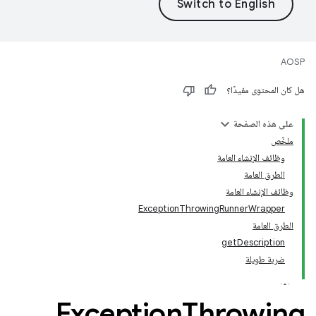
AOSP
هل كان المحتوى مفيدًا؟
على هذه الصفحة
ملخّص
وظائف الإنشاء العامة
الطرق العامة
وظائف الإنشاء العامة
ExceptionThrowingRunnerWrapper
الطرق العامة
getDescription
ضربة طويلة
Exception
Throwing