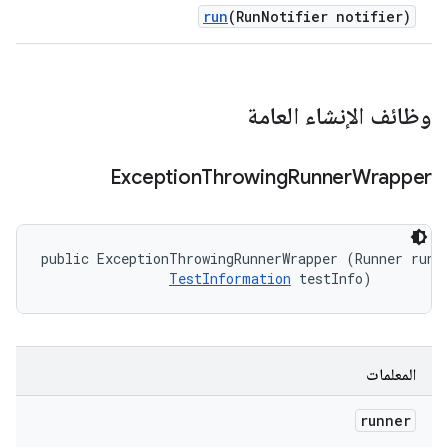
run
(Run
Notifier notifier)
وظائف الإنشاء العامة
Exception
Throwing
Runner
Wrapper
public ExceptionThrowingRunnerWrapper (Runner runne
TestInformation
 testInfo)
المعلمات
runner