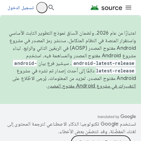
تسجيل الدخول
اعتبارًا من عام 2026، ولضمان اتّساق نموذج التطوير الثابت الأساسي
واستقرار المنصة في النظام المتكامل، سننشر رمز المصدر في مشروع
Android مفتوح المصدر (AOSP) في الربعَين الثاني والرابع. لبناء
مشروع Android مفتوح المصدر والمساهمة فيه، استخدِم
android-latest-release
. سيشير فرع بيان
android-
latest-release
دائمًا إلى أحدث إصدار تم نشره في مشروع
Android مفتوح المصدر. لمزيد من المعلومات، يُرجى الاطّلاع على
التغييرات في مشروع Android مفتوح المصدر
.
تستخدم Google تكنولوجيا الذكاء الاصطناعي لترجمة المحتوى إلى
لغتك المفضّلة، وقد تتضمّن بعض الأخطاء.