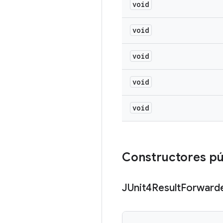
void
void
void
void
void
Constructores p
JUnit4Result
Forward