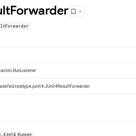
lt
Forwarder
ltForwarder
icación.RunListener
adefed.testtype.junit4.JUnit4ResultForwarder
 JUnit4 Runner.