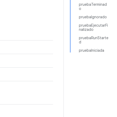
pruebaTerminad
o
pruebaIgnorado
pruebaEjecutarFi
nalizado
pruebaRunStarte
d
pruebaIniciada