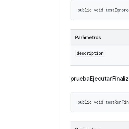
public void testIgnore
Parámetros
description
prueba
Ejecutar
Finali
public void testRunFin