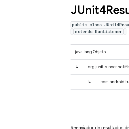
JUnit4Resu
public class JUnit4Resu
extends RunListener
java.lang.Objeto
↳
org.junit.runner.notif
↳
com.android.tr
Reenviador de resultados de