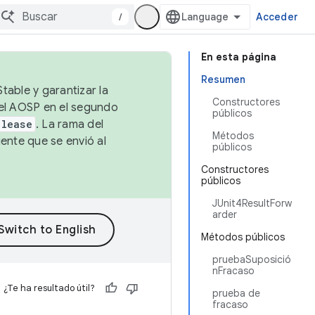
/
Acceder
En esta página
Resumen
table y garantizar la
Constructores
 el AOSP en el segundo
públicos
elease
. La rama del
Métodos
ente que se envió al
públicos
Constructores
públicos
JUnit4ResultForw
arder
Métodos públicos
pruebaSuposició
nFracaso
¿Te ha resultado útil?
prueba de
fracaso