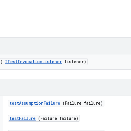
(
ITest
Invocation
Listener
listener)
test
Assumption
Failure
(Failure failure)
test
Failure
(Failure failure)