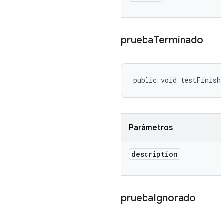
prueba
Terminado
public void testFinish
Parámetros
description
prueba
Ignorado