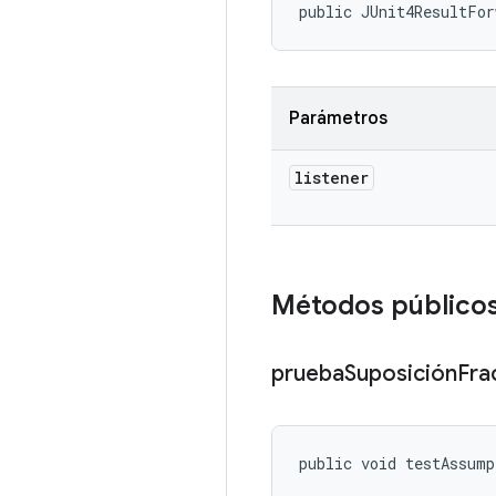
public JUnit4ResultFor
Parámetros
listener
Métodos público
prueba
Suposición
Fra
public void testAssum