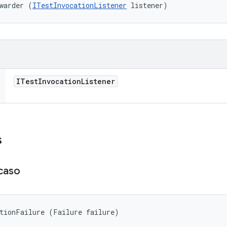
warder (
ITestInvocationListener
 listener)
ITest
Invocation
Listener
s
caso
ptionFailure (Failure failure)