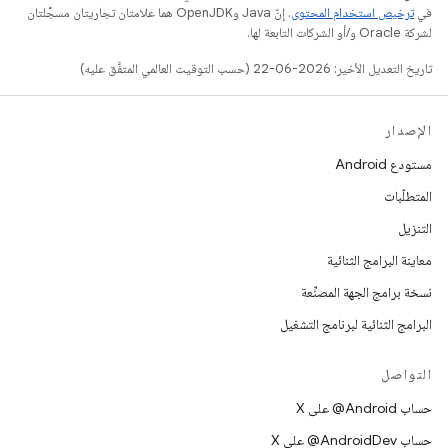
في
ترخيص استخدام المحتوى
. إنّ Java وOpenJDK هما علامتان تجاريتان مسجَّلتان
لشركة Oracle و/أو الشركات التابعة لها.
تاريخ التعديل الأخير: 2026-06-22 (حسب التوقيت العالمي المتفَّق عليه)
الإصدار
مستودع Android
المتطلّبات
التنزيل
معاينة البرامج الثنائية
نسخة برامج الجهة المصنِّعة
البرامج الثنائية لبرنامج التشغيل
التواصل
حساب ‎@Android على X
حساب ‎@AndroidDev على X