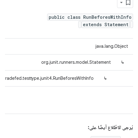
public class RunBeforesWithInfo
extends Statement
java.lang.Object
org.junit.runners.model.Statement
↳
d.tradefed.testtype.junit4.RunBeforesWithInfo
↳
يُرجى الاطّلاع أيضًا على: