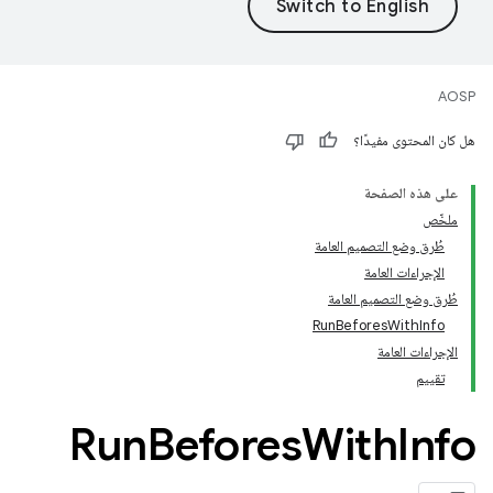
AOSP
هل كان المحتوى مفيدًا؟
على هذه الصفحة
ملخّص
طُرق وضع التصميم العامة
الإجراءات العامة
طُرق وضع التصميم العامة
RunBeforesWithInfo
الإجراءات العامة
تقييم
Run
Befores
With
Info