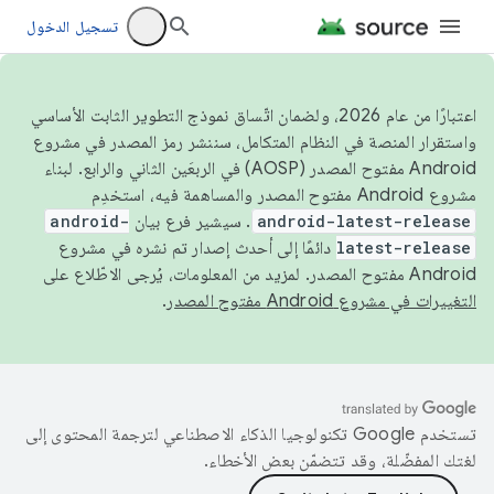
تسجيل الدخول
اعتبارًا من عام 2026، ولضمان اتّساق نموذج التطوير الثابت الأساسي
واستقرار المنصة في النظام المتكامل، سننشر رمز المصدر في مشروع
Android مفتوح المصدر (AOSP) في الربعَين الثاني والرابع. لبناء
مشروع Android مفتوح المصدر والمساهمة فيه، استخدِم
android-latest-release
. سيشير فرع بيان
android-
latest-release
دائمًا إلى أحدث إصدار تم نشره في مشروع
Android مفتوح المصدر. لمزيد من المعلومات، يُرجى الاطّلاع على
التغييرات في مشروع Android مفتوح المصدر
.
تستخدم Google تكنولوجيا الذكاء الاصطناعي لترجمة المحتوى إلى
لغتك المفضّلة، وقد تتضمّن بعض الأخطاء.