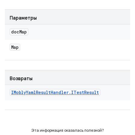
Параметры
doc
Map
Map
Возвраты
IMobly
Yaml
Result
Handler
.
ITest
Result
Эта информация оказалась полезной?