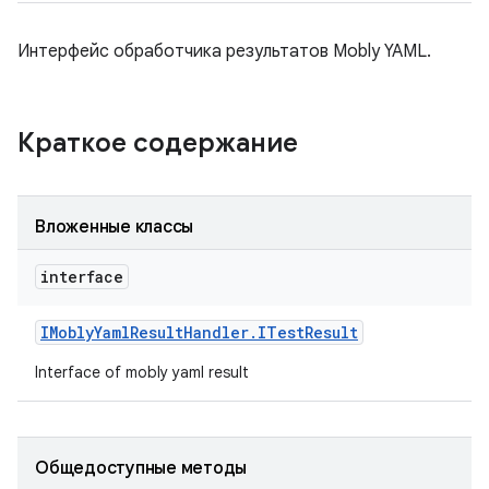
Интерфейс обработчика результатов Mobly YAML.
Краткое содержание
Вложенные классы
interface
IMobly
Yaml
Result
Handler
.
ITest
Result
Interface of mobly yaml result
Общедоступные методы