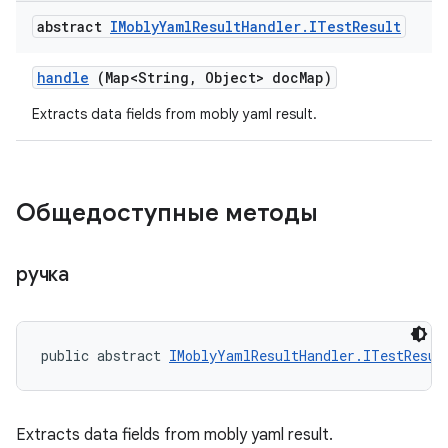
abstract
IMobly
Yaml
Result
Handler
.
ITest
Result
handle
(Map<String
,
Object> doc
Map)
Extracts data fields from mobly yaml result.
Общедоступные методы
ручка
public abstract 
IMoblyYamlResultHandler.ITestResul
Extracts data fields from mobly yaml result.