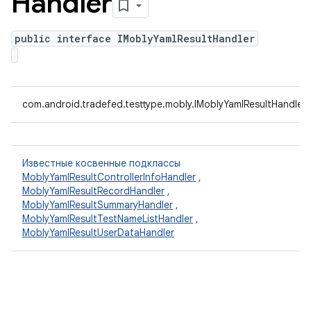
Handler
public interface IMoblyYamlResultHandler
com.android.tradefed.testtype.mobly.IMoblyYamlResultHandler
Известные косвенные подклассы
MoblyYamlResultControllerInfoHandler
,
MoblyYamlResultRecordHandler
,
MoblyYamlResultSummaryHandler
,
MoblyYamlResultTestNameListHandler
,
MoblyYamlResultUserDataHandler