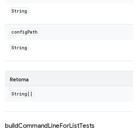
String
config
Path
String
Retorna
String[]
build
Command
Line
For
List
Tests