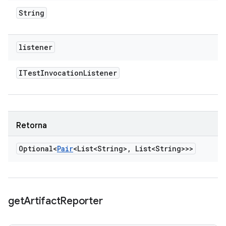
String
listener
ITest
Invocation
Listener
Retorna
Optional<
Pair
<List<String>
,
List<String>>>
get
Artifact
Reporter