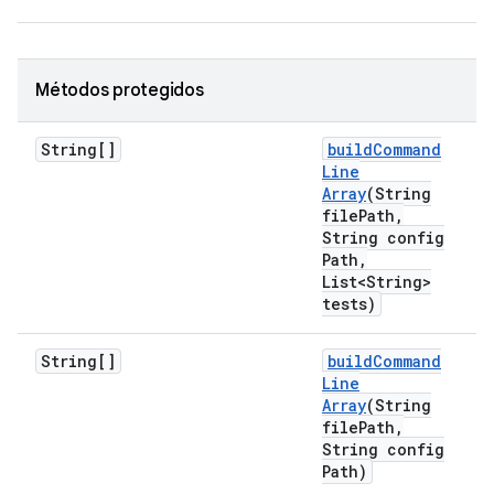
Métodos protegidos
String[]
build
Command
Line
Array
(String
file
Path
,
String config
Path
,
List<String>
tests)
String[]
build
Command
Line
Array
(String
file
Path
,
String config
Path)