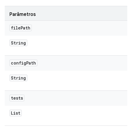
Parâmetros
file
Path
String
config
Path
String
tests
List