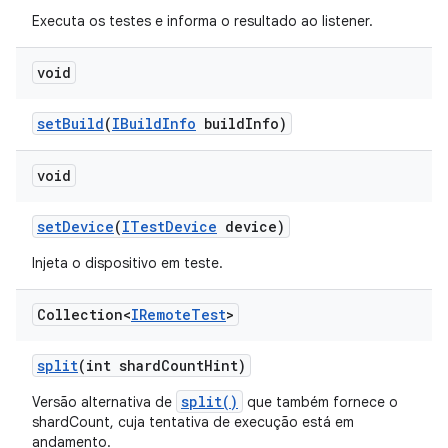
Executa os testes e informa o resultado ao listener.
void
set
Build
(
IBuild
Info
build
Info)
void
set
Device
(
ITest
Device
device)
Injeta o dispositivo em teste.
Collection<
IRemote
Test
>
split
(int shard
Count
Hint)
split()
Versão alternativa de
que também fornece o
shardCount, cuja tentativa de execução está em
andamento.