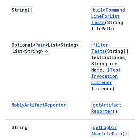
String[]
build
Command
Line
For
List
Tests
(String
file
Path)
Optional<
Pair
<List<String>
,
filter
List<String>>>
Tests
(String[]
test
List
Lines
,
String run
Name
,
ITest
Invocation
Listener
listener)
Mobly
Artifact
Reporter
get
Artifact
Reporter
()
String
get
Log
Dir
Absolute
Path
()