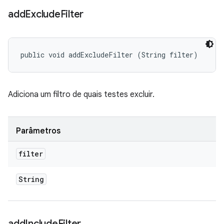
add
Exclude
Filter
public void addExcludeFilter (String filter)
Adiciona um filtro de quais testes excluir.
Parâmetros
filter
String
add
Include
Filter