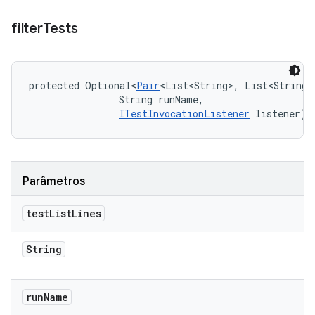
filter
Tests
protected Optional<
Pair
<List<String>, List<String>
                String runName, 

ITestInvocationListener
 listener)
Parâmetros
test
List
Lines
String
run
Name