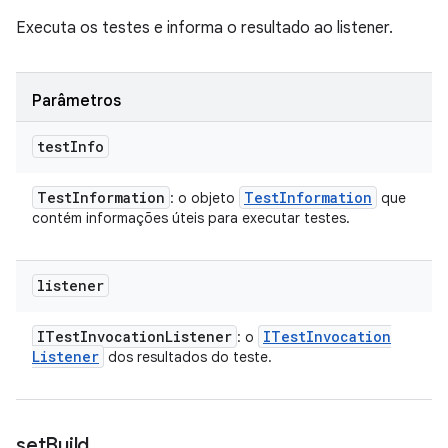
Executa os testes e informa o resultado ao listener.
Parâmetros
test
Info
Test
Information
Test
Information
: o objeto
que
contém informações úteis para executar testes.
listener
ITest
Invocation
Listener
ITest
Invocation
: o
Listener
dos resultados do teste.
set
Build