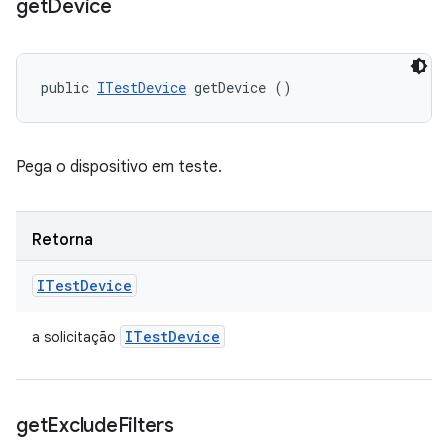
get
Device
public 
ITestDevice
 getDevice ()
Pega o dispositivo em teste.
Retorna
ITest
Device
ITest
Device
a solicitação
get
Exclude
Filters