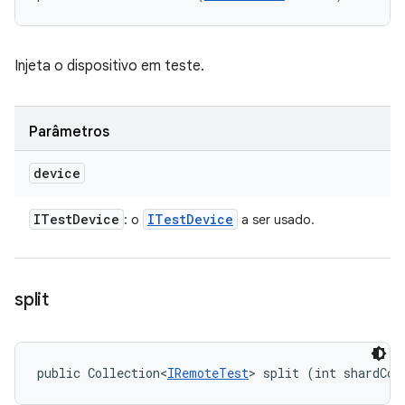
Injeta o dispositivo em teste.
Parâmetros
device
ITest
Device
ITest
Device
: o
a ser usado.
split
public Collection<
IRemoteTest
> split (int shardCou