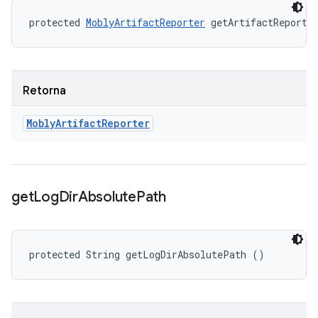
protected 
MoblyArtifactReporter
 getArtifactReporte
Retorna
Mobly
Artifact
Reporter
get
Log
Dir
Absolute
Path
protected String getLogDirAbsolutePath ()