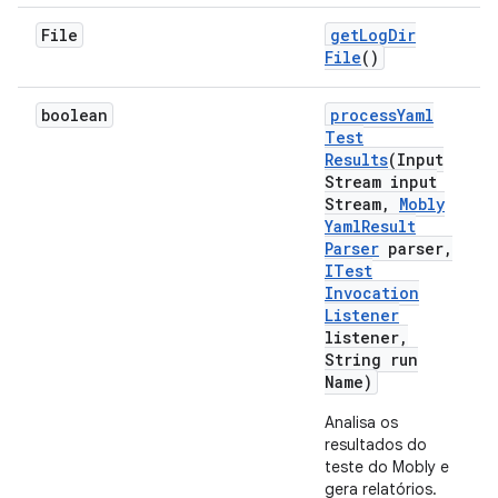
File
get
Log
Dir
File
()
boolean
process
Yaml
Test
Results
(Input
Stream input
Stream
,
Mobly
Yaml
Result
Parser
parser
,
ITest
Invocation
Listener
listener
,
String run
Name)
Analisa os
resultados do
teste do Mobly e
gera relatórios.