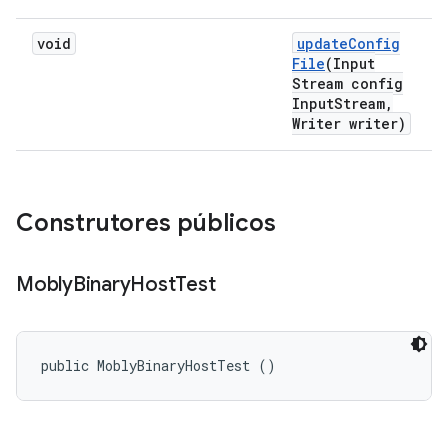
void
update
Config
File
(Input
Stream config
Input
Stream
,
Writer writer)
Construtores públicos
Mobly
Binary
Host
Test
public MoblyBinaryHostTest ()