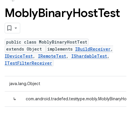
Mobly
Binary
Host
Test
public class MoblyBinaryHostTest
extends Object
implements
IBuildReceiver
,
IDeviceTest
,
IRemoteTest
,
IShardableTest
,
ITestFilterReceiver
java.lang.Object
↳
com.android.tradefed.testtype.mobly.MoblyBinaryHost