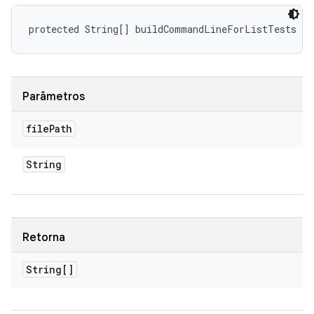
protected String[] buildCommandLineForListTests (S
Parâmetros
file
Path
String
Retorna
String[]