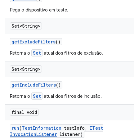
Pega o dispositivo em teste.
Set<String>
get
Exclude
Filters
()
Set
Retorna o
atual dos filtros de exclusão.
Set<String>
get
Include
Filters
()
Set
Retorna o
atual dos filtros de inclusão.
final void
run
(
Test
Information
test
Info
,
ITest
Invocation
Listener
listener)