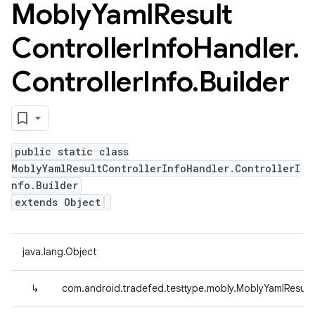
Mobly
Yaml
Result
Controller
Info
Handler
.
Controller
Info
.
Builder
public static class
MoblyYamlResultControllerInfoHandler.ControllerI
nfo.Builder
extends Object
java.lang.Object
↳
com.android.tradefed.testtype.mobly.MoblyYamlResultCo