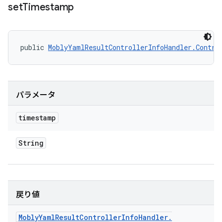
set
Timestamp
public 
MoblyYamlResultControllerInfoHandler.Contro
パラメータ
timestamp
String
戻り値
Mobly
Yaml
Result
Controller
Info
Handler
.