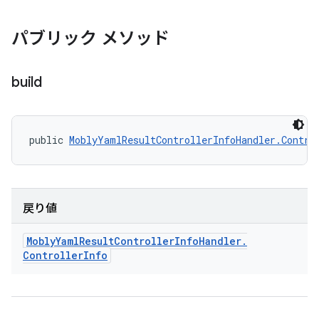
パブリック メソッド
build
public 
MoblyYamlResultControllerInfoHandler.Contro
戻り値
Mobly
Yaml
Result
Controller
Info
Handler
.
Controller
Info