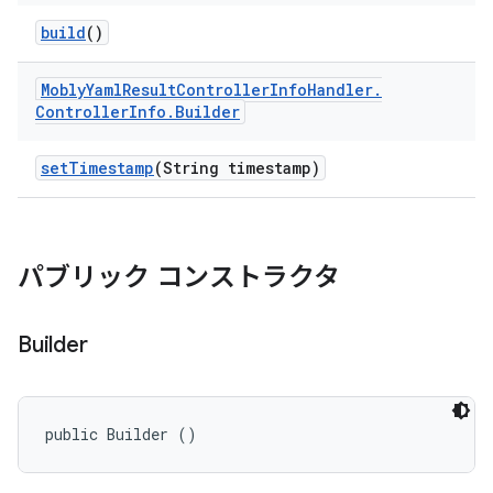
build
()
Mobly
Yaml
Result
Controller
Info
Handler
.
Controller
Info
.
Builder
set
Timestamp
(String timestamp)
パブリック コンストラクタ
Builder
public Builder ()